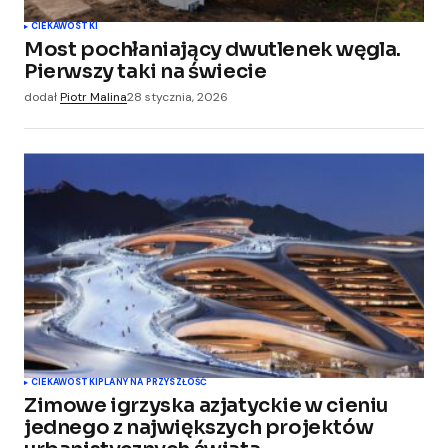
CIEKAWOSTKI
Most pochłaniający dwutlenek węgla.
Pierwszy taki na świecie
dodał
Piotr Malina
28 stycznia, 2026
CIEKAWOSTKI
PLANY NA PRZYSZŁOŚĆ
Zimowe igrzyska azjatyckie w cieniu
jednego z największych projektów