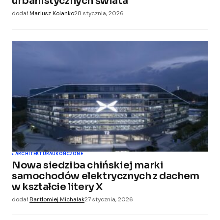
urbanistycznych świata
dodał
Mariusz Kolanko
28 stycznia, 2026
ARCHITEKTURA
UKOŃCZONE
Nowa siedziba chińskiej marki
samochodów elektrycznych z dachem
w kształcie litery X
dodał
Bartłomiej Michalak
27 stycznia, 2026