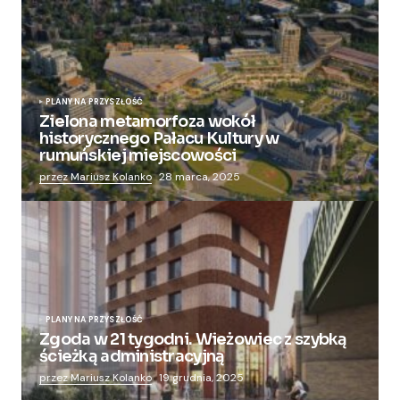
PLANY NA PRZYSZŁOŚĆ
Zielona metamorfoza wokół
historycznego Pałacu Kultury w
rumuńskiej miejscowości
przez Mariusz Kolanko
28 marca, 2025
PLANY NA PRZYSZŁOŚĆ
Zgoda w 21 tygodni. Wieżowiec z szybką
ścieżką administracyjną
przez Mariusz Kolanko
19 grudnia, 2025