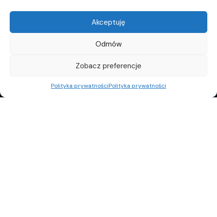
Akceptuję
Odmów
Zobacz preferencje
Polityka prywatności
Polityka prywatności
REKLAMA
POLITYKA PRYWATNOŚCI
TOP10
REDAKCJA
© Copyright 2024 Property Observer. All rights reserved.