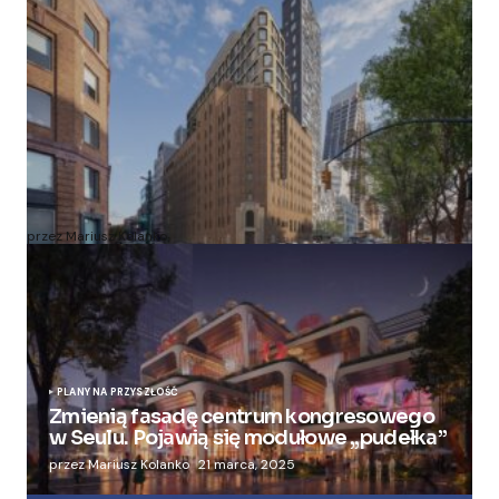
Zmieniają więzienie dla kobiet w nowoczesny
apartamentowiec
przez Mariusz Kolanko
20 lipca, 2024
PLANY NA PRZYSZŁOŚĆ
Zmienią fasadę centrum kongresowego
w Seulu. Pojawią się modułowe „pudełka”
przez Mariusz Kolanko
21 marca, 2025