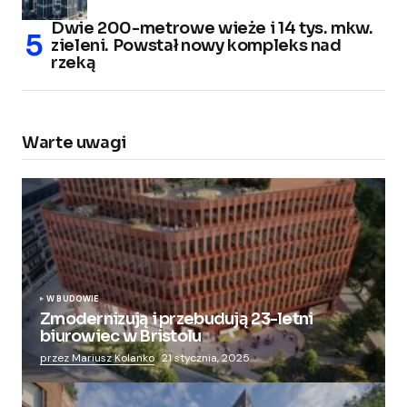
Dwie 200-metrowe wieże i 14 tys. mkw.
zieleni. Powstał nowy kompleks nad
rzeką
Warte uwagi
W BUDOWIE
Zmodernizują i przebudują 23-letni
biurowiec w Bristolu
przez Mariusz Kolanko
21 stycznia, 2025