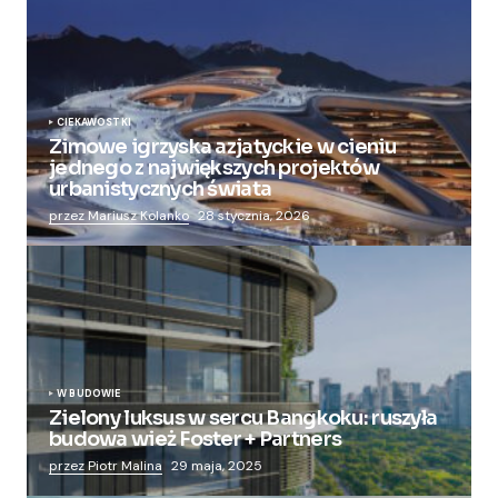
CIEKAWOSTKI
Zimowe igrzyska azjatyckie w cieniu
jednego z największych projektów
urbanistycznych świata
przez Mariusz Kolanko
28 stycznia, 2026
W BUDOWIE
Zielony luksus w sercu Bangkoku: ruszyła
budowa wież Foster + Partners
przez Piotr Malina
29 maja, 2025