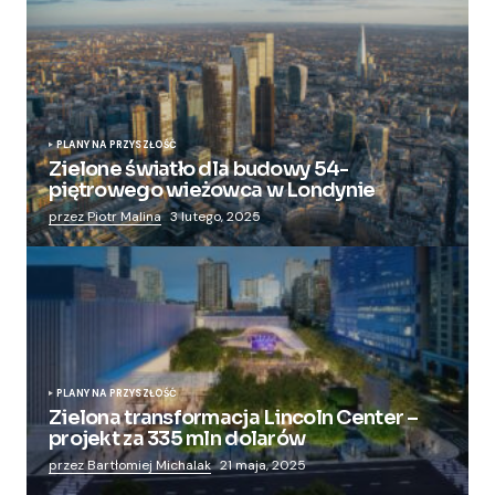
PLANY NA PRZYSZŁOŚĆ
Zielone światło dla budowy 54-
piętrowego wieżowca w Londynie
przez Piotr Malina
3 lutego, 2025
PLANY NA PRZYSZŁOŚĆ
Zielona transformacja Lincoln Center –
projekt za 335 mln dolarów
przez Bartłomiej Michalak
21 maja, 2025