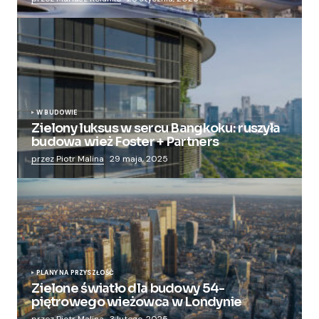
W BUDOWIE
Zielony luksus w sercu Bangkoku: ruszyła
budowa wież Foster + Partners
przez Piotr Malina
29 maja, 2025
PLANY NA PRZYSZŁOŚĆ
Zielone światło dla budowy 54-
piętrowego wieżowca w Londynie