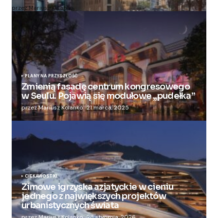
przez Mariusz Kolanko
20 lipca, 2024
PLANY NA PRZYSZŁOŚĆ
Zmienią fasadę centrum kongresowego
w Seulu. Pojawią się modułowe „pudełka”
przez Mariusz Kolanko
21 marca, 2025
CIEKAWOSTKI
Zimowe igrzyska azjatyckie w cieniu
jednego z największych projektów
urbanistycznych świata
przez Mariusz Kolanko
28 stycznia, 2026