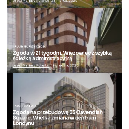
przez Mariusz Kolanko
28 marca, 2025
PLANY NA PRZYSZŁOŚĆ
Zgoda w 21 tygodni. Wieżowiec z szybką
ścieżką administracyjną
przez Mariusz Kolanko
19 grudnia, 2025
ARCHITEKTURA
Zgoda na przebudowę 33 Cavendish
Square. Wielka zmiana w centrum
Londynu