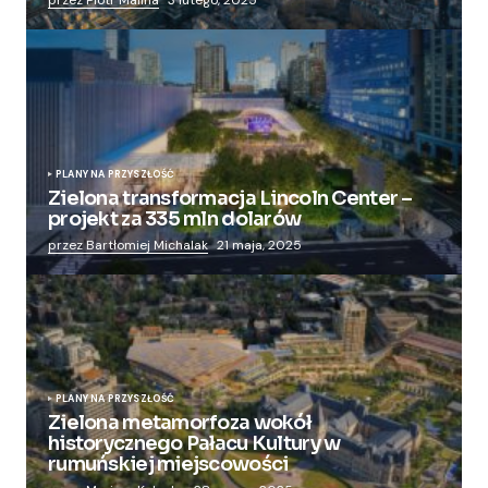
przez Piotr Malina
3 lutego, 2025
PLANY NA PRZYSZŁOŚĆ
Zielona transformacja Lincoln Center –
projekt za 335 mln dolarów
przez Bartłomiej Michalak
21 maja, 2025
PLANY NA PRZYSZŁOŚĆ
Zielona metamorfoza wokół
historycznego Pałacu Kultury w
rumuńskiej miejscowości