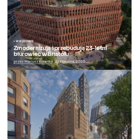
W BUDOWIE
Zmodernizują i przebudują 23-letni
biurowiec w Bristolu
przez Mariusz Kolanko
21 stycznia, 2025
Zmieniają więzienie dla kobiet w nowoczesny
apartamentowiec