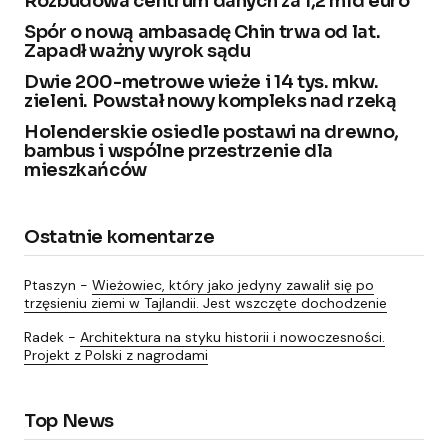
Rozbudowa centrum danych za 1,2 mld euro
Spór o nową ambasadę Chin trwa od lat.
Zapadł ważny wyrok sądu
Dwie 200-metrowe wieże i 14 tys. mkw.
zieleni. Powstał nowy kompleks nad rzeką
Holenderskie osiedle postawi na drewno,
bambus i wspólne przestrzenie dla
mieszkańców
Ostatnie komentarze
Ptaszyn
-
Wieżowiec, który jako jedyny zawalił się po
trzęsieniu ziemi w Tajlandii. Jest wszczęte dochodzenie
Radek
-
Architektura na styku historii i nowoczesności.
Projekt z Polski z nagrodami
Top News