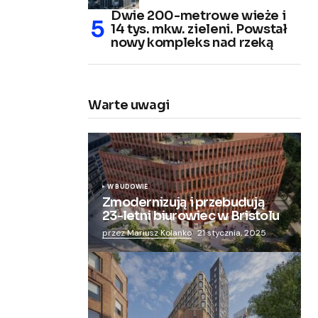
Dwie 200-metrowe wieże i
14 tys. mkw. zieleni. Powstał
nowy kompleks nad rzeką
Warte uwagi
W BUDOWIE
Zmodernizują i przebudują
23-letni biurowiec w Bristolu
przez Mariusz Kolanko
21 stycznia, 2025