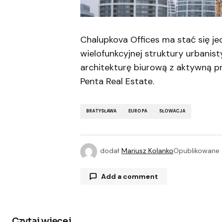
Chalupkova Offices ma stać się j
wielofunkcyjnej struktury urbanis
architekturę biurową z aktywną pr
Penta Real Estate.
BRATYSŁAWA
EUROPA
SŁOWACJA
dodał
Mariusz Kolanko
Opublikowane
Add a comment
Czytaj więcej