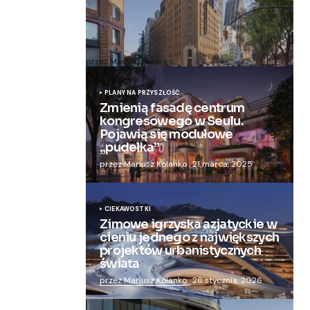
Zmieniają więzienie dla kobiet w
nowoczesny apartamentowiec
przez Mariusz Kolanko
20 lipca, 2024
PLANY NA PRZYSZŁOŚĆ
Zmienią fasadę centrum
kongresowego w Seulu.
Pojawią się modułowe
„pudełka”
przez Mariusz Kolanko
21 marca, 2025
CIEKAWOSTKI
Zimowe igrzyska azjatyckie w
cieniu jednego z największych
projektów urbanistycznych
świata
przez Mariusz Kolanko
28 stycznia, 2026