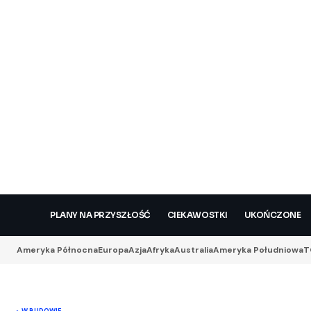
PLANY NA PRZYSZŁOŚĆ
CIEKAWOSTKI
UKOŃCZONE
Ameryka Północna
Europa
Azja
Afryka
Australia
Ameryka Południowa
T