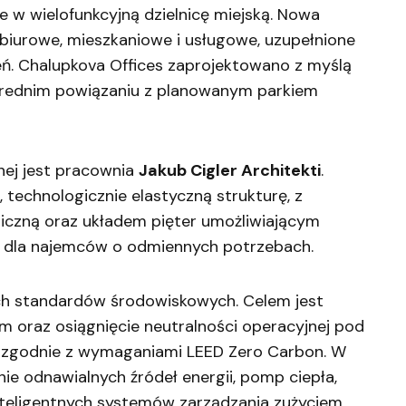
e w wielofunkcyjną dzielnicę miejską. Nowa
iurowe, mieszkaniowe i usługowe, uzupełnione
leń. Chalupkova Offices zaprojektowano z myślą
ośrednim powiązaniu z planowanym parkiem
nej jest pracownia
Jakub Cigler Architekti
.
technologicznie elastyczną strukturę, z
liczną oraz układem pięter umożliwiającym
i dla najemców o odmiennych potrzebach.
ich standardów środowiskowych. Celem jest
um oraz osiągnięcie neutralności operacyjnej pod
 zgodnie z wymaganiami LEED Zero Carbon. W
ie odnawialnych źródeł energii, pomp ciepła,
inteligentnych systemów zarządzania zużyciem