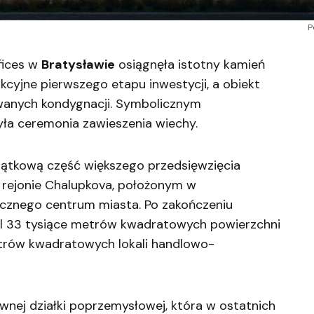
P
fices w
Bratysławie
osiągnęła istotny kamień
cyjne pierwszego etapu inwestycji, a obiekt
wanych kondygnacji. Symbolicznym
a ceremonia zawieszenia wiechy.
ątkową część większego przedsięwzięcia
 rejonie Chalupkova, położonym w
ycznego centrum miasta. Po zakończeniu
l 33 tysiące metrów kwadratowych powierzchni
etrów kwadratowych lokali handlowo-
wnej działki poprzemysłowej, która w ostatnich