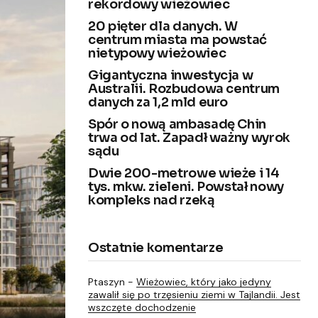
rekordowy wieżowiec
20 pięter dla danych. W
centrum miasta ma powstać
nietypowy wieżowiec
Gigantyczna inwestycja w
Australii. Rozbudowa centrum
danych za 1,2 mld euro
Spór o nową ambasadę Chin
trwa od lat. Zapadł ważny wyrok
sądu
Dwie 200-metrowe wieże i 14
tys. mkw. zieleni. Powstał nowy
kompleks nad rzeką
Ostatnie komentarze
Ptaszyn
-
Wieżowiec, który jako jedyny
zawalił się po trzęsieniu ziemi w Tajlandii. Jest
wszczęte dochodzenie