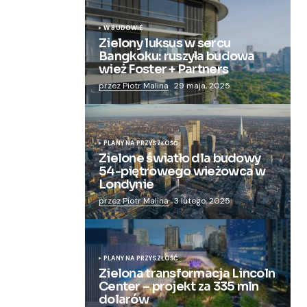
W BUDOWIE
Zielony luksus w sercu
Bangkoku: ruszyła budowa
wież Foster + Partners
przez Piotr Malina
29 maja, 2025
PLANY NA PRZYSZŁOŚĆ
Zielone światło dla budowy
54-piętrowego wieżowca w
Londynie
przez Piotr Malina
3 lutego, 2025
PLANY NA PRZYSZŁOŚĆ
Zielona transformacja Lincoln
Center – projekt za 335 mln
dolarów