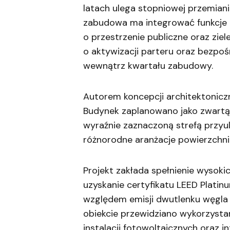
latach ulega stopniowej przemiani
zabudowa ma integrować funkcje b
o przestrzenie publiczne oraz zie
o aktywizacji parteru oraz bezp
wewnątrz kwartału zabudowy.
Autorem koncepcji architektonicz
Budynek zaplanowano jako zwartą, 
wyraźnie zaznaczoną strefą przyu
różnorodne aranżacje powierzchn
Projekt zakłada spełnienie wysok
uzyskanie certyfikatu LEED Platin
względem emisji dwutlenku węgla
obiekcie przewidziano wykorzystan
instalacji fotowoltaicznych oraz 