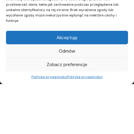
przetwarzać dane, takie jak zachowanie podczas przeglądania lub
unikalne identyfikatory na tej stronie. Brak wyrażenia zgody lub
wycofanie zgody może niekorzystnie wpłynąć na niektóre cechy i
funkcje.
Akceptuję
Odmów
Zobacz preferencje
Polityka prywatności
Polityka prywatności
REKLAMA
POLITYKA PRYWATNOŚCI
TOP10
REDAKCJA
© Copyright 2024 Property Observer. All rights reserved.