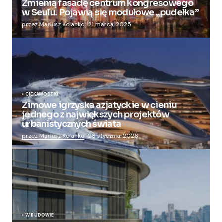
Zmienią fasadę centrum kongresowego
w Seulu. Pojawią się modułowe „pudełka”
przez Mariusz Kolanko
21 marca, 2025
CIEKAWOSTKI
Zimowe igrzyska azjatyckie w cieniu
jednego z największych projektów
urbanistycznych świata
przez Mariusz Kolanko
28 stycznia, 2026
W BUDOWIE