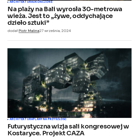
ARCHITEKTURA
UKOŃCZONE
Na plaży na Bali wyrosła 30-metrowa
wieża. Jest to „żywe, oddychające
dzieło sztuki”
dodał
Piotr Malina
27 września, 2024
ARCHITEKTURA
PLANY NA PRZYSZŁOŚĆ
Futurystyczna wizja sali kongresowej w
Kostaryce. Projekt CAZA