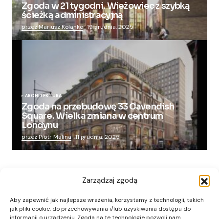
Zgoda w 21 tygodni. Wieżowiec z szybką
ścieżką administracyjną
przez Mariusz Kolanko
19 grudnia, 2025
ARCHITEKTURA
Zgoda na przebudowę 33 Cavendish
Square. Wielka zmiana w centrum
Londynu
przez Piotr Malina
11 grudnia, 2025
Zarządzaj zgodą
Aby zapewnić jak najlepsze wrażenia, korzystamy z technologii, takich
jak pliki cookie, do przechowywania i/lub uzyskiwania dostępu do
informacji o urządzeniu. Zgoda na te technologie pozwoli nam