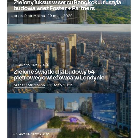
Zielony luksus w sercu Bangkoku: ruszyła
budowa wież Foster + Partners
przez Piotr Malina
29 maja, 2025
PLANY NA PRZYSZŁOŚĆ
Zielone światło dla budowy 54-
piętrowego wieżowca w Londynie
przez Piotr Malina
3 lutego, 2025
PLANY NA PRZYSZŁOŚĆ