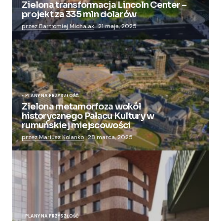
Zielona transformacja Lincoln Center –
projekt za 335 mln dolarów
przez Bartłomiej Michalak
21 maja, 2025
PLANY NA PRZYSZŁOŚĆ
Zielona metamorfoza wokół
historycznego Pałacu Kultury w
rumuńskiej miejscowości
przez Mariusz Kolanko
28 marca, 2025
PLANY NA PRZYSZŁOŚĆ