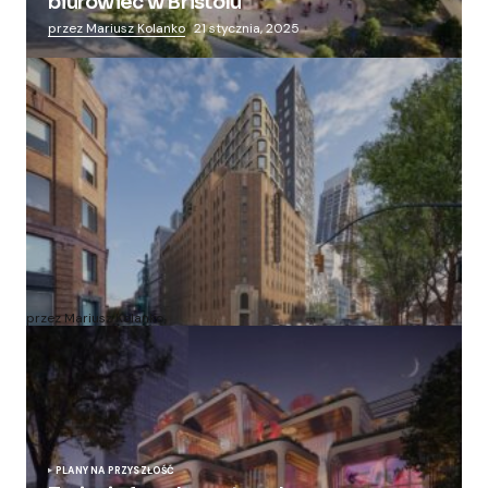
biurowiec w Bristolu
przez Mariusz Kolanko
21 stycznia, 2025
Zmieniają więzienie dla kobiet w nowoczesny
apartamentowiec
przez Mariusz Kolanko
20 lipca, 2024
PLANY NA PRZYSZŁOŚĆ