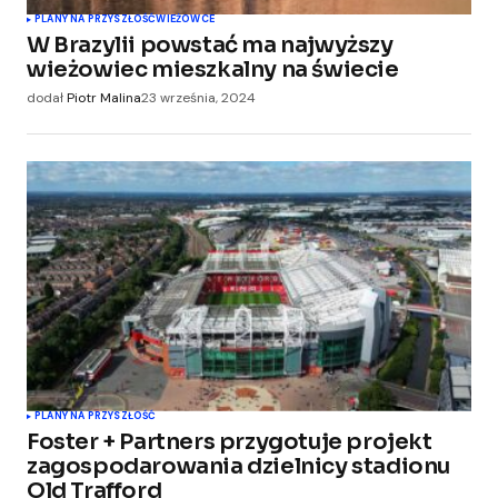
PLANY NA PRZYSZŁOŚĆ
WIEŻOWCE
W Brazylii powstać ma najwyższy
wieżowiec mieszkalny na świecie
dodał
Piotr Malina
23 września, 2024
PLANY NA PRZYSZŁOŚĆ
Foster + Partners przygotuje projekt
zagospodarowania dzielnicy stadionu
Old Trafford