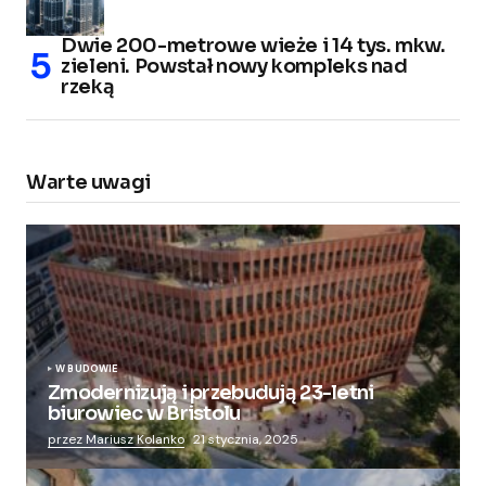
Dwie 200-metrowe wieże i 14 tys. mkw.
zieleni. Powstał nowy kompleks nad
rzeką
Warte uwagi
W BUDOWIE
Zmodernizują i przebudują 23-letni
biurowiec w Bristolu
przez Mariusz Kolanko
21 stycznia, 2025