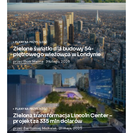
PLANY NA PRZYSZŁOŚĆ
Zielone światło dla budowy 54-
piętrowego wieżowca w Londynie
przez Piotr Malina
3 lutego, 2025
PLANY NA PRZYSZŁOŚĆ
Zielona transformacja Lincoln Center –
projekt za 335 mln dolarów
przez Bartłomiej Michalak
21 maja, 2025