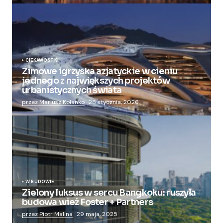
CIEKAWOSTKI
Zimowe igrzyska azjatyckie w cieniu
jednego z największych projektów
urbanistycznych świata
przez Mariusz Kolanko
28 stycznia, 2026
W BUDOWIE
Zielony luksus w sercu Bangkoku: ruszyła
budowa wież Foster + Partners
przez Piotr Malina
29 maja, 2025