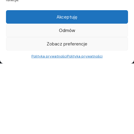
funkcje.
Akceptuję
Odmów
Zobacz preferencje
Polityka prywatności
Polityka prywatności
REKLAMA
POLITYKA PRYWATNOŚCI
TOP10
REDAKCJA
© Copyright 2024 Property Observer. All rights reserved.