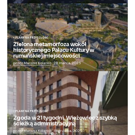
PLANY NA PRZYSZŁOŚĆ
Zielona metamorfoza wokół
historycznego Pałacu Kultury w
rumuńskiej miejscowości
przez Mariusz Kolanko
28 marca, 2025
PLANY NA PRZYSZŁOŚĆ
Zgoda w 21 tygodni. Wieżowiec z szybką
ścieżką administracyjną
przez Mariusz Kolanko
19 grudnia, 2025