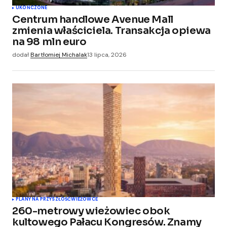
UKOŃCZONE
Centrum handlowe Avenue Mall
zmienia właściciela. Transakcja opiewa
na 98 mln euro
dodał
Bartłomiej Michalak
13 lipca, 2026
PLANY NA PRZYSZŁOŚĆ
WIEŻOWCE
260-metrowy wieżowiec obok
kultowego Pałacu Kongresów. Znamy