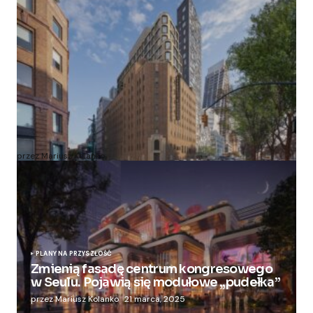
Zmieniają więzienie dla kobiet w nowoczesny
apartamentowiec
przez Mariusz Kolanko
20 lipca, 2024
PLANY NA PRZYSZŁOŚĆ
Zmienią fasadę centrum kongresowego
w Seulu. Pojawią się modułowe „pudełka”
przez Mariusz Kolanko
21 marca, 2025