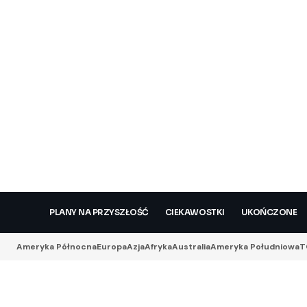
PLANY NA PRZYSZŁOŚĆ
CIEKAWOSTKI
UKOŃCZONE
Ameryka Północna
Europa
Azja
Afryka
Australia
Ameryka Południowa
T