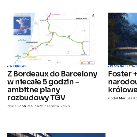
W BUDOWIE
PLANY NA PRZYSZ
Z Bordeaux do Barcelony
Foster 
w niecałe 5 godzin –
narodo
ambitne plany
królowej
rozbudowy TGV
dodał
Mariusz K
dodał
Piotr Malina
25 czerwca, 2025