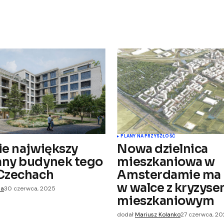
PLANY NA PRZYSZŁOŚĆ
ie największy
Nowa dzielnica
any budynek tego
mieszkaniowa w
Czechach
Amsterdamie ma
w walce z kryzys
na
30 czerwca, 2025
mieszkaniowym
dodał
Mariusz Kolanko
27 czerwca, 2