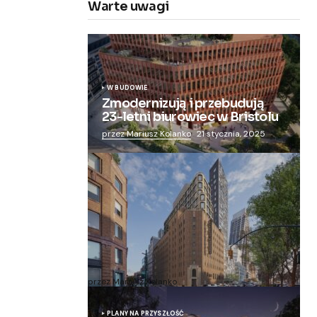
Warte uwagi
W BUDOWIE
Zmodernizują i przebudują
23-letni biurowiec w Bristolu
przez Mariusz Kolanko
21 stycznia, 2025
Zmieniają więzienie dla kobiet w
nowoczesny apartamentowiec
przez Mariusz Kolanko
20 lipca, 2024
PLANY NA PRZYSZŁOŚĆ