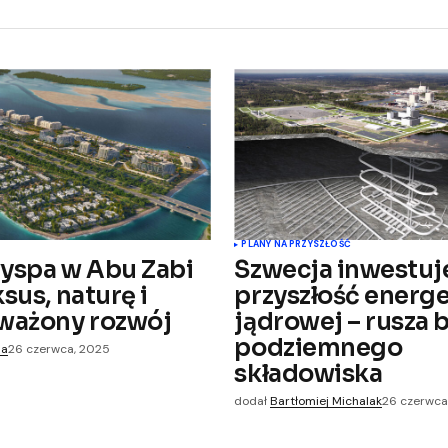
PLANY NA PRZYSZŁOŚĆ
yspa w Abu Zabi
Szwecja inwestuj
ksus, naturę i
przyszłość energe
ważony rozwój
jądrowej – rusza
podziemnego
na
26 czerwca, 2025
składowiska
dodał
Bartłomiej Michalak
26 czerwca