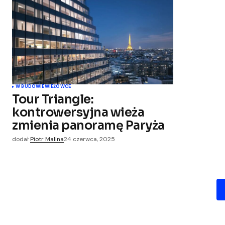
W BUDOWIE
WIEŻOWCE
Tour Triangle:
kontrowersyjna wieża
zmienia panoramę Paryża
dodał
Piotr Malina
24 czerwca, 2025