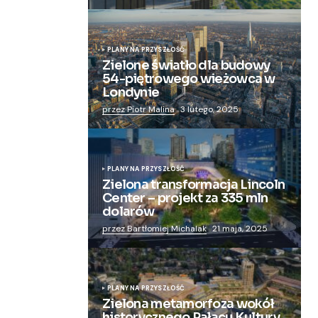
PLANY NA PRZYSZŁOŚĆ
Zielone światło dla budowy
54-piętrowego wieżowca w
Londynie
przez Piotr Malina
3 lutego, 2025
PLANY NA PRZYSZŁOŚĆ
Zielona transformacja Lincoln
Center – projekt za 335 mln
dolarów
przez Bartłomiej Michalak
21 maja, 2025
PLANY NA PRZYSZŁOŚĆ
Zielona metamorfoza wokół
historycznego Pałacu Kultury