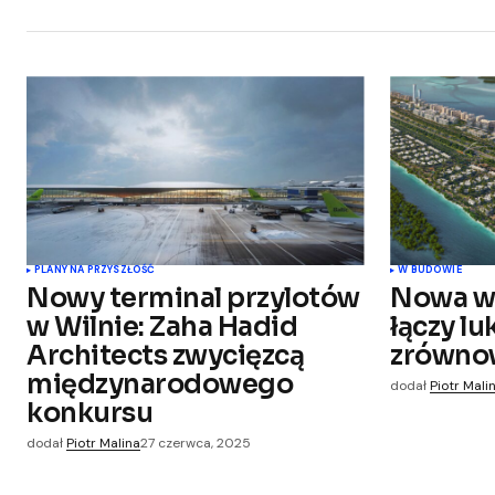
PLANY NA PRZYSZŁOŚĆ
W BUDOWIE
Nowy terminal przylotów
Nowa w
w Wilnie: Zaha Hadid
łączy lu
Architects zwycięzcą
zrówno
międzynarodowego
dodał
Piotr Mali
konkursu
dodał
Piotr Malina
27 czerwca, 2025