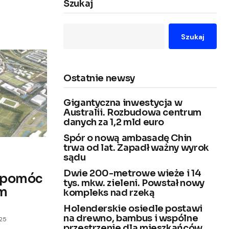
Szukaj
Szukaj
Ostatnie newsy
Gigantyczna inwestycja w
Australii. Rozbudowa centrum
danych za 1,2 mld euro
Spór o nową ambasadę Chin
trwa od lat. Zapadł ważny wyrok
sądu
Dwie 200-metrowe wieże i 14
 pomóc
tys. mkw. zieleni. Powstał nowy
em
kompleks nad rzeką
Holenderskie osiedle postawi
na drewno, bambus i wspólne
025
przestrzenie dla mieszkańców