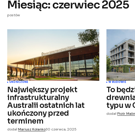
Miesiąc:
czerwiec 2025
postów
UKOŃCZONE
W BUDOWIE
Największy projekt
To będz
infrastrukturalny
drewni
Australii ostatnich lat
typu w 
ukończony przed
dodał
Piotr Mali
terminem
dodał
Mariusz Kolanko
30 czerwca, 2025