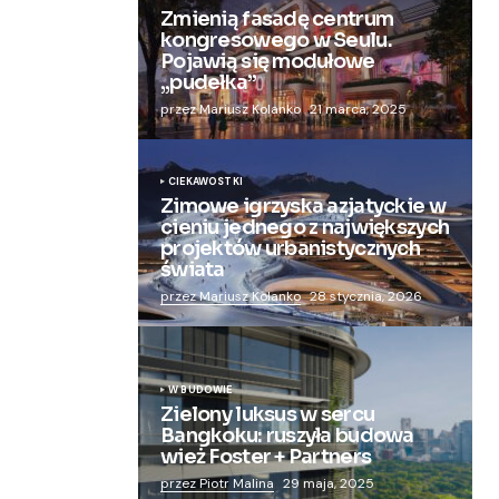
Zmienią fasadę centrum
kongresowego w Seulu.
Pojawią się modułowe
„pudełka”
przez Mariusz Kolanko
21 marca, 2025
CIEKAWOSTKI
Zimowe igrzyska azjatyckie w
cieniu jednego z największych
projektów urbanistycznych
świata
przez Mariusz Kolanko
28 stycznia, 2026
W BUDOWIE
Zielony luksus w sercu
Bangkoku: ruszyła budowa
wież Foster + Partners
przez Piotr Malina
29 maja, 2025