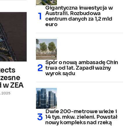
Gigantyczna inwestycja w
Australii. Rozbudowa
centrum danych za 1,2 mld
euro
Spór o nową ambasadę Chin
trwa od lat. Zapadł ważny
tects
wyrok sądu
czesne
i w ZEA
, 2025
Dwie 200-metrowe wieże i
14 tys. mkw. zieleni. Powstał
nowy kompleks nad rzeką