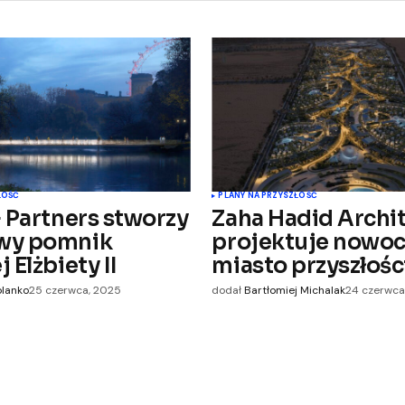
ŁOŚĆ
PLANY NA PRZYSZŁOŚĆ
+ Partners stworzy
Zaha Hadid Archi
wy pomnik
projektuje nowo
 Elżbiety II
miasto przyszłośc
olanko
25 czerwca, 2025
dodał
Bartłomiej Michalak
24 czerwca