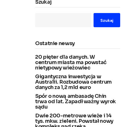
Szukaj
Szukaj
Ostatnie newsy
20 pięter dla danych. W
centrum miasta ma powstać
nietypowy wieżowiec
Gigantyczna inwestycja w
Australii. Rozbudowa centrum
danych za 1,2 mld euro
Spór o nową ambasadę Chin
trwa od lat. Zapadł ważny wyrok
sądu
Dwie 200-metrowe wieże i 14
tys. mkw. zieleni. Powstał nowy
kompleks nad rzeką