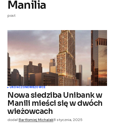
Manilia
post
UKOŃCZONE
WIEŻOWCE
Nowa siedziba Unibank w
Manili mieści się w dwóch
wieżowcach
dodał
Bartłomiej Michalak
8 stycznia, 2025