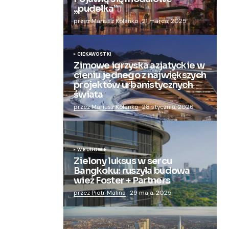
„pudełka”
przez Mariusz Kolanko
21 marca, 2025
CIEKAWOSTKI
Zimowe igrzyska azjatyckie w
cieniu jednego z największych
projektów urbanistycznych
świata
przez Mariusz Kolanko
28 stycznia, 2026
W BUDOWIE
Zielony luksus w sercu
Bangkoku: ruszyła budowa
wież Foster + Partners
przez Piotr Malina
29 maja, 2025