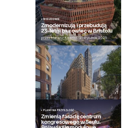
W BUDOWIE
Zmodernizują i przebudują
23-letni biurowiec w Bristolu
przez Mariusz Kolanko
21 stycznia, 2025
Zmieniają więzienie dla kobiet w
nowoczesny apartamentowiec
przez Mariusz Kolanko
20 lipca, 2024
PLANY NA PRZYSZŁOŚĆ
Zmienią fasadę centrum
kongresowego w Seulu.
Pojawią się modułowe