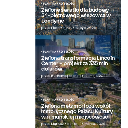
PLANY NA PRZYSZŁOŚĆ
Zielone światło dla budowy
54-piętrowego wieżowca w
Londynie
przez Piotr Malina
3 lutego, 2025
PLANY NA PRZYSZŁOŚĆ
Zielona transformacja Lincoln
Center – projekt za 335 mln
dolarów
przez Bartłomiej Michalak
21 maja, 2025
PLANY NA PRZYSZŁOŚĆ
Zielona metamorfoza wokół
historycznego Pałacu Kultury
w rumuńskiej miejscowości
przez Mariusz Kolanko
28 marca, 2025