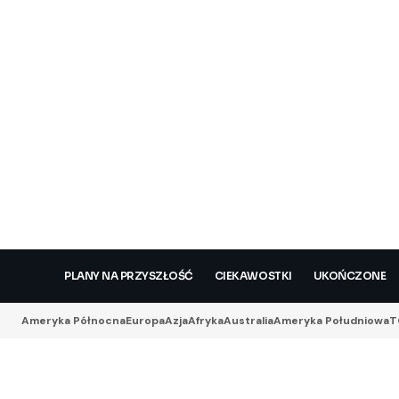
PLANY NA PRZYSZŁOŚĆ
CIEKAWOSTKI
UKOŃCZONE
Ameryka Północna
Europa
Azja
Afryka
Australia
Ameryka Południowa
T