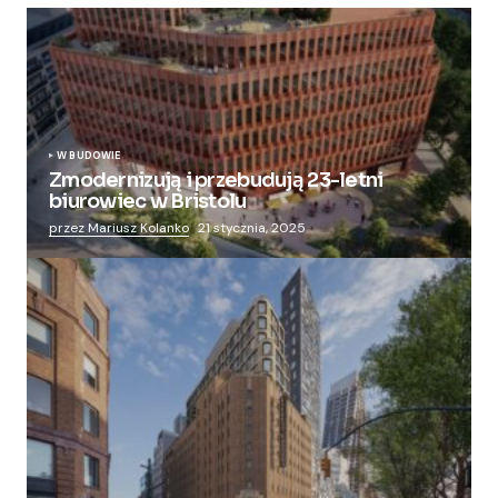
W BUDOWIE
Zmodernizują i przebudują 23-letni
biurowiec w Bristolu
przez Mariusz Kolanko
21 stycznia, 2025
Zmieniają więzienie dla kobiet w nowoczesny
apartamentowiec