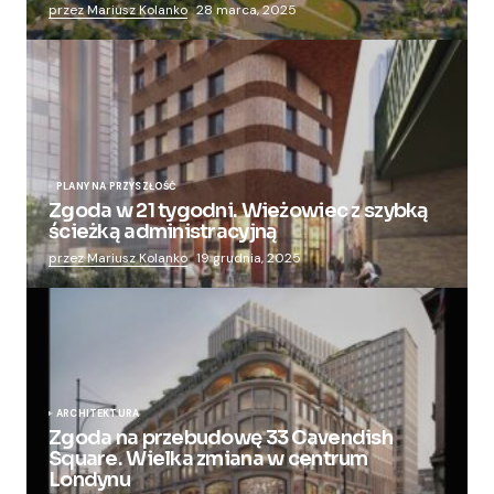
przez Mariusz Kolanko
28 marca, 2025
PLANY NA PRZYSZŁOŚĆ
Zgoda w 21 tygodni. Wieżowiec z szybką
ścieżką administracyjną
przez Mariusz Kolanko
19 grudnia, 2025
ARCHITEKTURA
Zgoda na przebudowę 33 Cavendish
Square. Wielka zmiana w centrum
Londynu