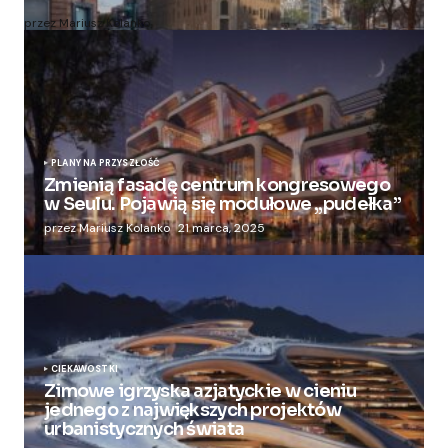
przez Mariusz Kolanko
20 lipca, 2024
PLANY NA PRZYSZŁOŚĆ
Zmienią fasadę centrum kongresowego
w Seulu. Pojawią się modułowe „pudełka”
przez Mariusz Kolanko
21 marca, 2025
CIEKAWOSTKI
Zimowe igrzyska azjatyckie w cieniu
jednego z największych projektów
urbanistycznych świata