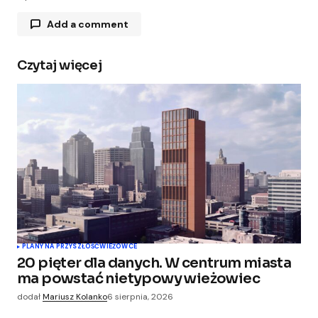
Add a comment
Czytaj więcej
Twój adres e-mail nie zostanie opublikowany.
Wymagane pola są oznaczone
*
Comment
*
Your Name
*
PLANY NA PRZYSZŁOŚĆ
WIEŻOWCE
20 pięter dla danych. W centrum miasta
Your E-mail
*
ma powstać nietypowy wieżowiec
dodał
Mariusz Kolanko
6 sierpnia, 2026
Zapamiętaj moje dane w tej przeglądarce