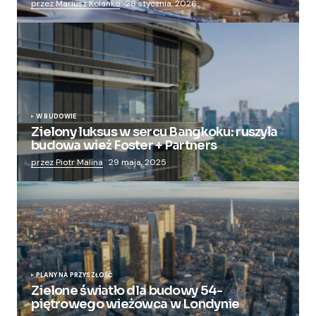
przez Mariusz Kolanko
28 stycznia, 2026
W BUDOWIE
Zielony luksus w sercu Bangkoku: ruszyła
budowa wież Foster + Partners
przez Piotr Malina
29 maja, 2025
PLANY NA PRZYSZŁOŚĆ
Zielone światło dla budowy 54-
piętrowego wieżowca w Londynie