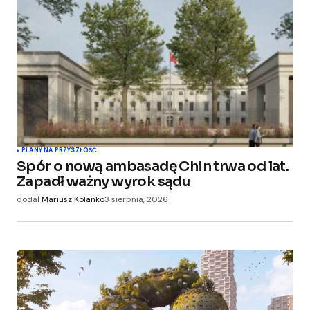
PLANY NA PRZYSZŁOŚĆ
Spór o nową ambasadę Chin trwa od lat.
Zapadł ważny wyrok sądu
dodał
Mariusz Kolanko
3 sierpnia, 2026