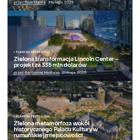
przez Piotr Malina
3 lutego, 2025
PLANY NA PRZYSZŁOŚĆ
Zielona transformacja Lincoln Center –
projekt za 335 mln dolarów
przez Bartłomiej Michalak
21 maja, 2025
PLANY NA PRZYSZŁOŚĆ
Zielona metamorfoza wokół
historycznego Pałacu Kultury w
rumuńskiej miejscowości