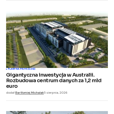
podczas pisania kolejnych komentarzy.
Submit Comment
PLANY NA PRZYSZŁOŚĆ
Gigantyczna inwestycja w Australii.
Rozbudowa centrum danych za 1,2 mld
euro
dodał
Bartłomiej Michalak
5 sierpnia, 2026