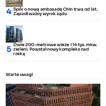
Spór o nową ambasadę Chin trwa od lat.
Zapadł ważny wyrok sądu
Dwie 200-metrowe wieże i 14 tys. mkw.
zieleni. Powstał nowy kompleks nad
rzeką
Warte uwagi