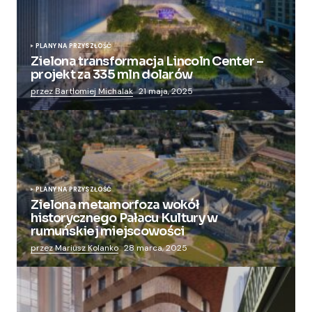
PLANY NA PRZYSZŁOŚĆ
Zielona transformacja Lincoln Center –
projekt za 335 mln dolarów
przez Bartłomiej Michalak
21 maja, 2025
PLANY NA PRZYSZŁOŚĆ
Zielona metamorfoza wokół
historycznego Pałacu Kultury w
rumuńskiej miejscowości
przez Mariusz Kolanko
28 marca, 2025