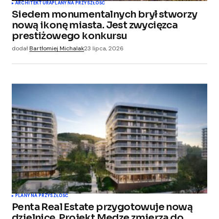
ARCHITEKTURA
PLANY NA PRZYSZŁOŚĆ
Siedem monumentalnych brył stworzy
nową ikonę miasta. Jest zwycięzca
prestiżowego konkursu
dodał
Bartłomiej Michalak
23 lipca, 2026
PLANY NA PRZYSZŁOŚĆ
Penta Real Estate przygotowuje nową
dzielnicę. Projekt Medze zmierza do