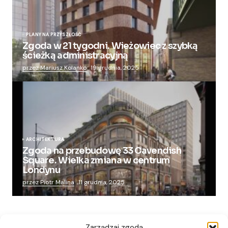
PLANY NA PRZYSZŁOŚĆ
Zgoda w 21 tygodni. Wieżowiec z szybką
ścieżką administracyjną
przez Mariusz Kolanko
19 grudnia, 2025
ARCHITEKTURA
Zgoda na przebudowę 33 Cavendish
Square. Wielka zmiana w centrum
Londynu
przez Piotr Malina
11 grudnia, 2025
Zarządzaj zgodą