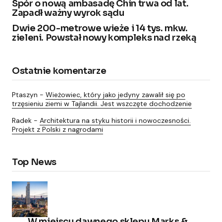
Spór o nową ambasadę Chin trwa od lat.
Zapadł ważny wyrok sądu
Dwie 200-metrowe wieże i 14 tys. mkw.
zieleni. Powstał nowy kompleks nad rzeką
Ostatnie komentarze
Ptaszyn
-
Wieżowiec, który jako jedyny zawalił się po
trzęsieniu ziemi w Tajlandii. Jest wszczęte dochodzenie
Radek
-
Architektura na styku historii i nowoczesności.
Projekt z Polski z nagrodami
Top News
W miejscu dawnego sklepu Marks &