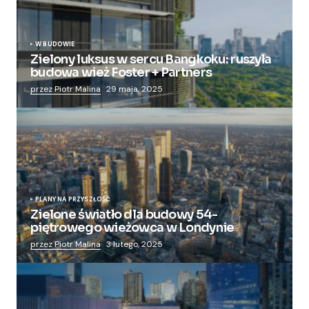
W BUDOWIE
Zielony luksus w sercu Bangkoku: ruszyła
budowa wież Foster + Partners
przez Piotr Malina
29 maja, 2025
PLANY NA PRZYSZŁOŚĆ
Zielone światło dla budowy 54-
piętrowego wieżowca w Londynie
przez Piotr Malina
3 lutego, 2025