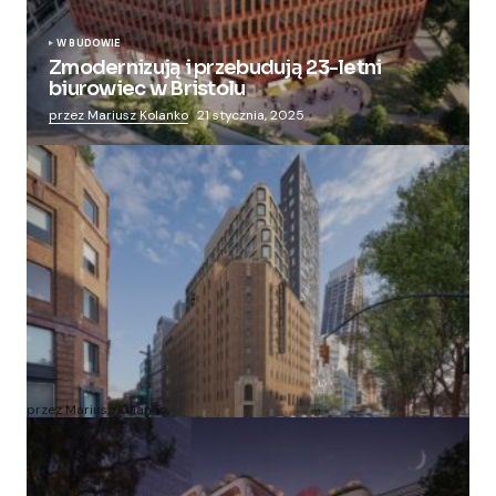
W BUDOWIE
Zmodernizują i przebudują 23-letni
biurowiec w Bristolu
przez Mariusz Kolanko
21 stycznia, 2025
Zmieniają więzienie dla kobiet w nowoczesny
apartamentowiec
przez Mariusz Kolanko
20 lipca, 2024