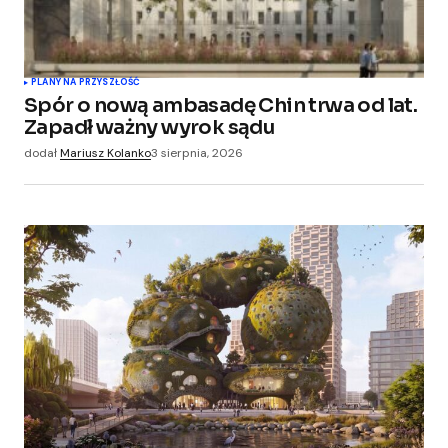
PLANY NA PRZYSZŁOŚĆ
Spór o nową ambasadę Chin trwa od lat.
Zapadł ważny wyrok sądu
dodał
Mariusz Kolanko
3 sierpnia, 2026