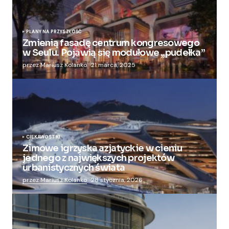
PLANY NA PRZYSZŁOŚĆ
Zmienią fasadę centrum kongresowego
w Seulu. Pojawią się modułowe „pudełka”
przez Mariusz Kolanko
21 marca, 2025
CIEKAWOSTKI
Zimowe igrzyska azjatyckie w cieniu
jednego z największych projektów
urbanistycznych świata
przez Mariusz Kolanko
28 stycznia, 2026