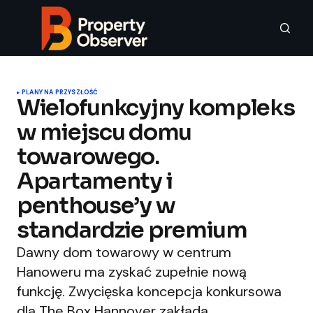
PLANY NA PRZYSZŁOŚĆ
Wielofunkcyjny kompleks
w miejscu domu
towarowego.
Apartamenty i
penthouse’y w
standardzie premium
Dawny dom towarowy w centrum
Hanoweru ma zyskać zupełnie nową
funkcję. Zwycięska koncepcja konkursowa
dla The Box Hannover zakłada