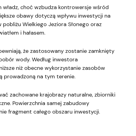
ych władz, choć wzbudza kontrowersje wśród
iększe obawy dotyczą wpływu inwestycji na
 pobliżu Wielkiego Jeziora Słonego oraz
wiatłem i hałasem.
apewniają, że zastosowany zostanie zamknięty
 pobór wody. Według inwestora
niższe niż obecne wykorzystanie zasobów
zą prowadzoną na tym terenie.
ać zachowane krajobrazy naturalne, zbiorniki
iczne. Powierzchnia samej zabudowy
ie fragment całego obszaru inwestycji.