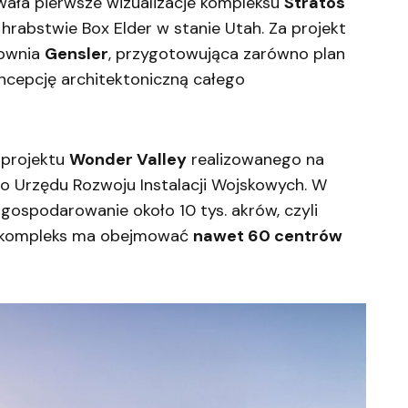
ała pierwsze wizualizacje kompleksu
Stratos
hrabstwie Box Elder w stanie Utah. Za projekt
cownia
Gensler
, przygotowująca zarówno plan
oncepcję architektoniczną całego
 projektu
Wonder Valley
realizowanego na
o Urzędu Rozwoju Instalacji Wojskowych. W
gospodarowanie około 10 tys. akrów, czyli
o kompleks ma obejmować
nawet 60 centrów