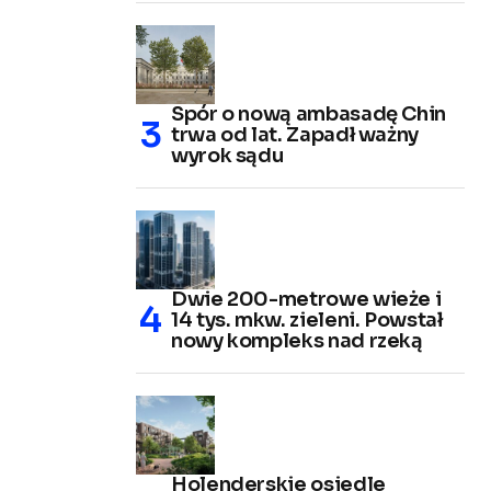
Spór o nową ambasadę Chin
trwa od lat. Zapadł ważny
wyrok sądu
Dwie 200-metrowe wieże i
14 tys. mkw. zieleni. Powstał
nowy kompleks nad rzeką
Holenderskie osiedle