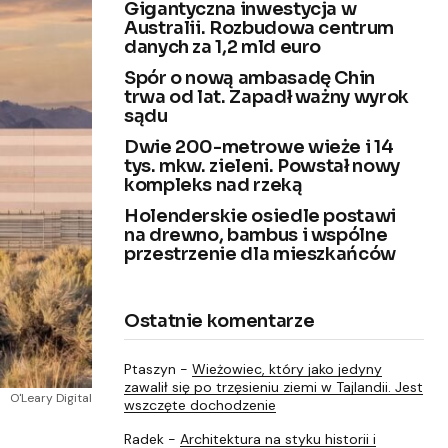
Gigantyczna inwestycja w
Australii. Rozbudowa centrum
danych za 1,2 mld euro
Spór o nową ambasadę Chin
trwa od lat. Zapadł ważny wyrok
sądu
Dwie 200-metrowe wieże i 14
tys. mkw. zieleni. Powstał nowy
kompleks nad rzeką
Holenderskie osiedle postawi
na drewno, bambus i wspólne
przestrzenie dla mieszkańców
Ostatnie komentarze
Ptaszyn
-
Wieżowiec, który jako jedyny
zawalił się po trzęsieniu ziemi w Tajlandii. Jest
O'Leary Digital
wszczęte dochodzenie
Radek
-
Architektura na styku historii i