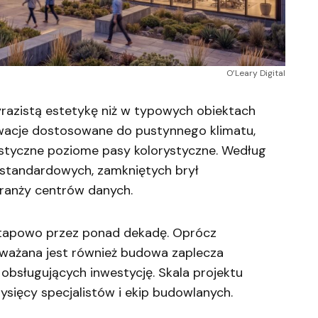
O’Leary Digital
wyrazistą estetykę niż w typowych obiektach
ewacje dostosowane do pustynnego klimatu,
ystyczne poziome pasy kolorystyczne. Według
 standardowych, zamkniętych brył
ranży centrów danych.
etapowo przez ponad dekadę. Oprócz
ozważana jest również budowa zaplecza
bsługujących inwestycję. Skala projektu
ięcy specjalistów i ekip budowlanych.