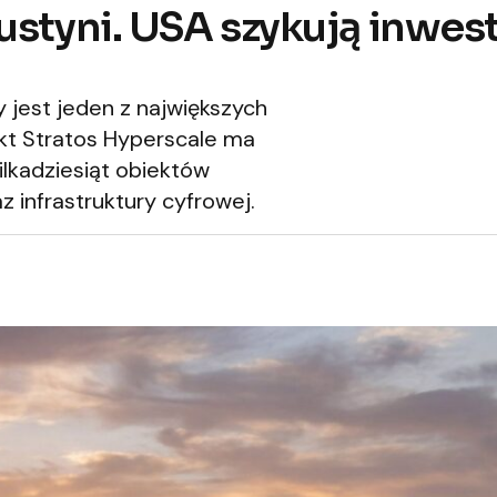
styni. USA szykują inwes
 jest jeden z największych
kt Stratos Hyperscale ma
ilkadziesiąt obiektów
z infrastruktury cyfrowej.