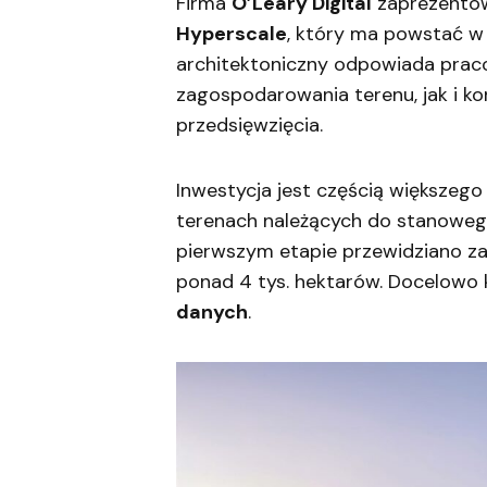
Firma
O’Leary Digital
zaprezentow
Hyperscale
, który ma powstać w 
architektoniczny odpowiada pra
zagospodarowania terenu, jak i k
przedsięwzięcia.
Inwestycja jest częścią większego
terenach należących do stanoweg
pierwszym etapie przewidziano za
ponad 4 tys. hektarów. Docelow
danych
.