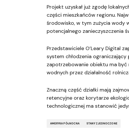
Projekt uzyskał już zgodę lokaln
części mieszkańców regionu. Najw
środowisko, w tym zużycia wody w
potencjalnego zanieczyszczenia ś
Przedstawiciele O’Leary Digital z
system chłodzenia ograniczający
zapotrzebowanie obiektu ma być 
wodnych przez działalność rolnic
Znaczną część działki mają zajmow
retencyjne oraz korytarze ekolog
technologicznej ma stanowić jedyn
AMERYKA PÓŁNOCNA
STANY ZJEDNOCZONE