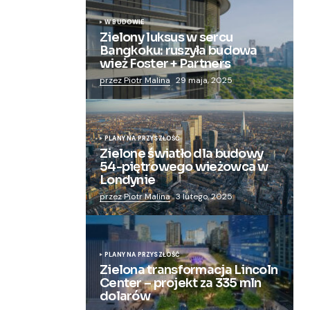
W BUDOWIE
Zielony luksus w sercu
Bangkoku: ruszyła budowa
wież Foster + Partners
przez Piotr Malina
29 maja, 2025
PLANY NA PRZYSZŁOŚĆ
Zielone światło dla budowy
54-piętrowego wieżowca w
Londynie
przez Piotr Malina
3 lutego, 2025
PLANY NA PRZYSZŁOŚĆ
Zielona transformacja Lincoln
Center – projekt za 335 mln
dolarów