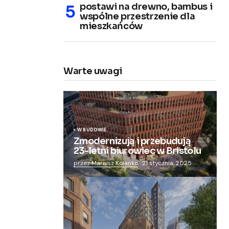
postawi na drewno, bambus i
wspólne przestrzenie dla
mieszkańców
Warte uwagi
W BUDOWIE
Zmodernizują i przebudują
23-letni biurowiec w Bristolu
przez Mariusz Kolanko
21 stycznia, 2025