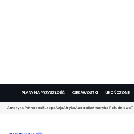
PLANY NA PRZYSZŁOŚĆ
CIEKAWOSTKI
UKOŃCZONE
Ameryka Północna
Europa
Azja
Afryka
Australia
Ameryka Południowa
T