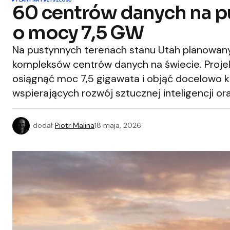
PLANY NA PRZYSZŁOŚĆ
60 centrów danych na pu
o mocy 7,5 GW
Na pustynnych terenach stanu Utah planowany
kompleksów centrów danych na świecie. Proje
osiągnąć moc 7,5 gigawata i objąć docelowo k
wspierających rozwój sztucznej inteligencji ora
dodał
Piotr Malina
18 maja, 2026