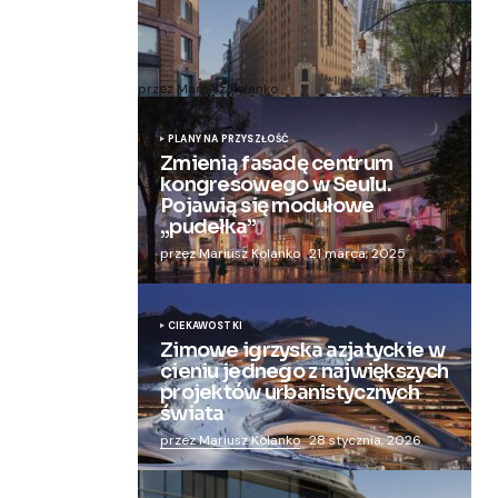
Zmieniają więzienie dla kobiet w
nowoczesny apartamentowiec
przez Mariusz Kolanko
20 lipca, 2024
PLANY NA PRZYSZŁOŚĆ
Zmienią fasadę centrum
kongresowego w Seulu.
Pojawią się modułowe
„pudełka”
przez Mariusz Kolanko
21 marca, 2025
CIEKAWOSTKI
Zimowe igrzyska azjatyckie w
cieniu jednego z największych
projektów urbanistycznych
świata
przez Mariusz Kolanko
28 stycznia, 2026