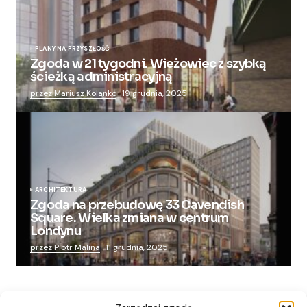
PLANY NA PRZYSZŁOŚĆ
Zgoda w 21 tygodni. Wieżowiec z szybką
ścieżką administracyjną
przez Mariusz Kolanko
19 grudnia, 2025
ARCHITEKTURA
Zgoda na przebudowę 33 Cavendish
Square. Wielka zmiana w centrum
Londynu
przez Piotr Malina
11 grudnia, 2025