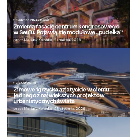
PLANY NA PRZYSZŁOŚĆ
Zmienią fasadę centrum kongresowego
w Seulu. Pojawią się modułowe „pudełka”
przez Mariusz Kolanko
21 marca, 2025
CIEKAWOSTKI
Zimowe igrzyska azjatyckie w cieniu
jednego z największych projektów
urbanistycznych świata
przez Mariusz Kolanko
28 stycznia, 2026