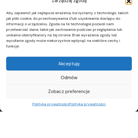
Zarządzaj zgodą
Aby zapewnić jak najlepsze wrażenia, korzystamy z technologii, takich
jak pliki cookie, do przechowywania i/lub uzyskiwania dostępu do
informacji o urządzeniu. Zgoda na te technologie pozwoli nam
przetwarzać dane, takie jak zachowanie podczas przeglądania lub
unikalne identyfikatory na tej stronie. Brak wyrażenia zgody lub
wycofanie zgody może niekorzystnie wpłynąć na niektóre cechy i
funkcje.
Akceptuję
Odmów
Zobacz preferencje
Polityka prywatności
Polityka prywatności
REKLAMA
POLITYKA PRYWATNOŚCI
TOP10
REDAKCJA