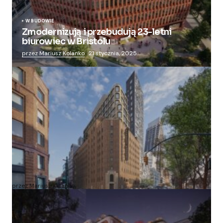
W BUDOWIE
Zmodernizują i przebudują 23-letni
biurowiec w Bristolu
przez Mariusz Kolanko
21 stycznia, 2025
Zmieniają więzienie dla kobiet w nowoczesny
apartamentowiec
przez Mariusz Kolanko
20 lipca, 2024