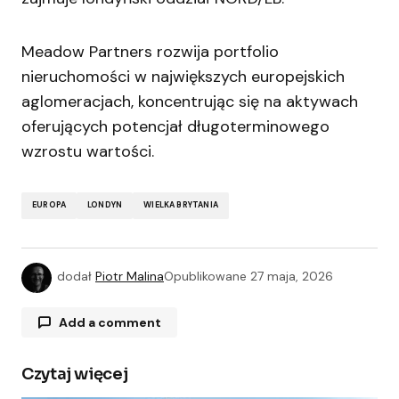
Meadow Partners rozwija portfolio
nieruchomości w największych europejskich
aglomeracjach, koncentrując się na aktywach
oferujących potencjał długoterminowego
wzrostu wartości.
EUROPA
LONDYN
WIELKA BRYTANIA
dodał
Piotr Malina
Opublikowane
27 maja, 2026
Add a comment
Czytaj więcej
Twój adres e-mail nie zostanie opublikowany.