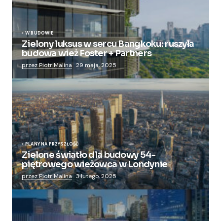
W BUDOWIE
Zielony luksus w sercu Bangkoku: ruszyła
budowa wież Foster + Partners
przez Piotr Malina
29 maja, 2025
PLANY NA PRZYSZŁOŚĆ
Zielone światło dla budowy 54-
piętrowego wieżowca w Londynie
przez Piotr Malina
3 lutego, 2025