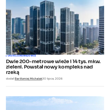
Wymagane pola są oznaczone
*
Comment
*
Your Name
*
UKOŃCZONE
WIEŻOWCE
Dwie 200-metrowe wieże i 14 tys. mkw.
Your E-mail
*
zieleni. Powstał nowy kompleks nad
rzeką
Zapamiętaj moje dane w tej przeglądarce
dodał
Bartłomiej Michalak
30 lipca, 2026
podczas pisania kolejnych komentarzy.
Submit Comment