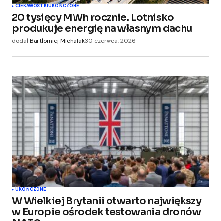
CIEKAWOSTKI
UKOŃCZONE
20 tysięcy MWh rocznie. Lotnisko
produkuje energię na własnym dachu
dodał
Bartłomiej Michalak
30 czerwca, 2026
UKOŃCZONE
W Wielkiej Brytanii otwarto największy
w Europie ośrodek testowania dronów