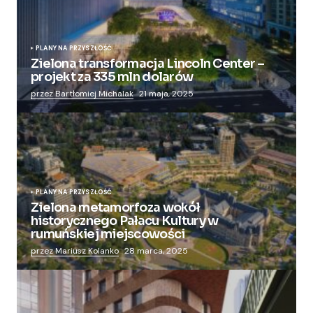
PLANY NA PRZYSZŁOŚĆ
Zielona transformacja Lincoln Center –
projekt za 335 mln dolarów
przez Bartłomiej Michalak
21 maja, 2025
PLANY NA PRZYSZŁOŚĆ
Zielona metamorfoza wokół
historycznego Pałacu Kultury w
rumuńskiej miejscowości
przez Mariusz Kolanko
28 marca, 2025