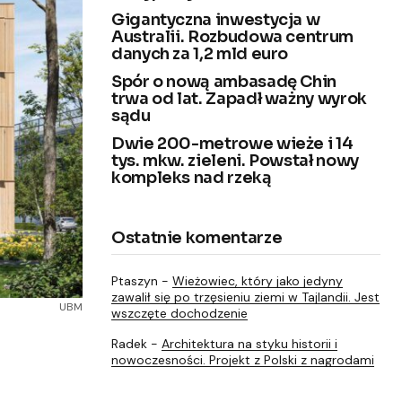
Gigantyczna inwestycja w
Australii. Rozbudowa centrum
danych za 1,2 mld euro
Spór o nową ambasadę Chin
trwa od lat. Zapadł ważny wyrok
sądu
Dwie 200-metrowe wieże i 14
tys. mkw. zieleni. Powstał nowy
kompleks nad rzeką
Ostatnie komentarze
Ptaszyn
-
Wieżowiec, który jako jedyny
zawalił się po trzęsieniu ziemi w Tajlandii. Jest
UBM
wszczęte dochodzenie
Radek
-
Architektura na styku historii i
nowoczesności. Projekt z Polski z nagrodami