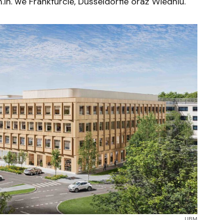
n. we Frankfurcie, Dusseldorfie oraz Wiedniu.
UBM