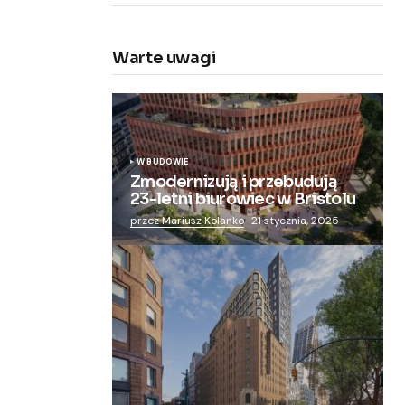
Warte uwagi
W BUDOWIE
Zmodernizują i przebudują
23-letni biurowiec w Bristolu
przez Mariusz Kolanko
21 stycznia, 2025
Zmieniają więzienie dla kobiet w
nowoczesny apartamentowiec