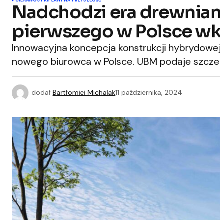
CIEKAWOSTKI
PLANY NA PRZYSZŁOŚĆ
Nadchodzi era drewnia
pierwszego w Polsce wk
Innowacyjna koncepcja konstrukcji hybrydowej 
nowego biurowca w Polsce. UBM podaje szcze
dodał
Bartłomiej Michalak
11 października, 2024