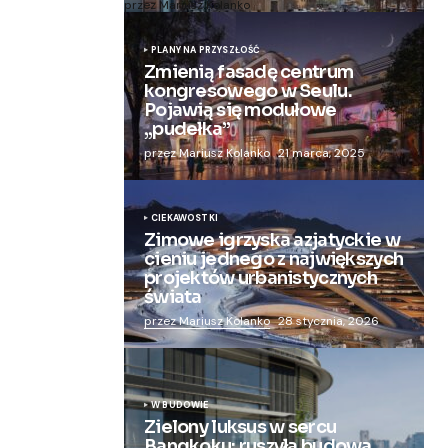
przez Mariusz Kolanko
20 lipca, 2024
PLANY NA PRZYSZŁOŚĆ
Zmienią fasadę centrum
kongresowego w Seulu.
Pojawią się modułowe
„pudełka”
przez Mariusz Kolanko
21 marca, 2025
CIEKAWOSTKI
Zimowe igrzyska azjatyckie w
cieniu jednego z największych
projektów urbanistycznych
świata
przez Mariusz Kolanko
28 stycznia, 2026
W BUDOWIE
Zielony luksus w sercu
Bangkoku: ruszyła budowa