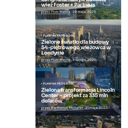
wież Foster + Partners
przez Piotr Malina
29 maja, 2025
PLANY NA PRZYSZŁOŚĆ
Zielone światło dla budowy
54-piętrowego wieżowca w
Londynie
przez Piotr Malina
3 lutego, 2025
PLANY NA PRZYSZŁOŚĆ
Zielona transformacja Lincoln
Center – projekt za 335 mln
dolarów
przez Bartłomiej Michalak
21 maja, 2025