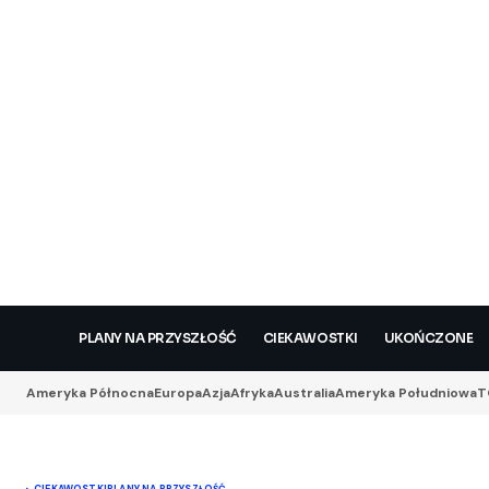
PLANY NA PRZYSZŁOŚĆ
CIEKAWOSTKI
UKOŃCZONE
Ameryka Północna
Europa
Azja
Afryka
Australia
Ameryka Południowa
T