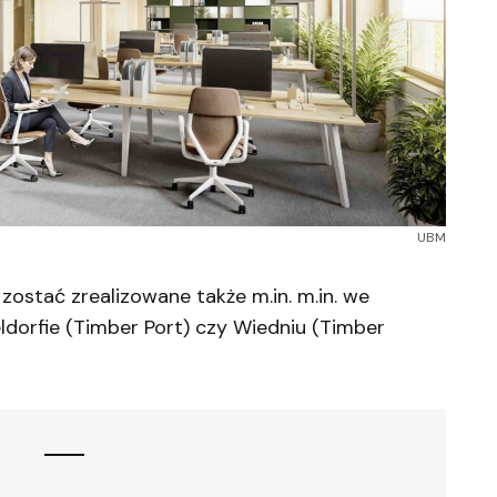
UBM
ostać zrealizowane także m.in. m.in. we
eldorfie (Timber Port) czy Wiedniu (Timber