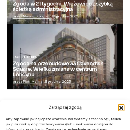
Zgoda w 21 tygodni. Wieżowiec z szybką
ścieżką administracyjną
przez Mariusz Kolanko
19 grudnia, 2025
ARCHITEKTURA
Zgoda na przebudowę 33 Cavendish
Square. Wielka zmiana w centrum
Londynu
przez Piotr Malina
11 grudnia, 2025
Zarządzaj zgodą
Aby zapewnić jak najlepsze wrażenia, korzystamy z technologii, takich
jak pliki cookie, do przechowywania i/lub uzyskiwania dostępu do
informacji o urządzeniu. Zgoda na te technologie pozwoli nam