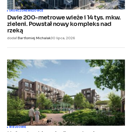
UKOŃCZONE
WIEŻOWCE
Dwie 200-metrowe wieże i 14 tys. mkw.
zieleni. Powstał nowy kompleks nad
rzeką
dodał
Bartłomiej Michalak
30 lipca, 2026
W BUDOWIE