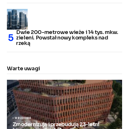
Dwie 200-metrowe wieże i 14 tys. mkw.
zieleni. Powstał nowy kompleks nad
rzeką
Warte uwagi
W BUDOWIE
Zmodernizują i przebudują 23-letni