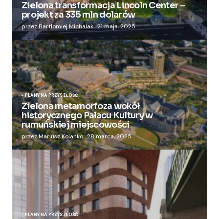
Zielona transformacja Lincoln Center –
projekt za 335 mln dolarów
przez Bartłomiej Michalak
21 maja, 2025
PLANY NA PRZYSZŁOŚĆ
Zielona metamorfoza wokół
historycznego Pałacu Kultury w
rumuńskiej miejscowości
przez Mariusz Kolanko
28 marca, 2025
PLANY NA PRZYSZŁOŚĆ