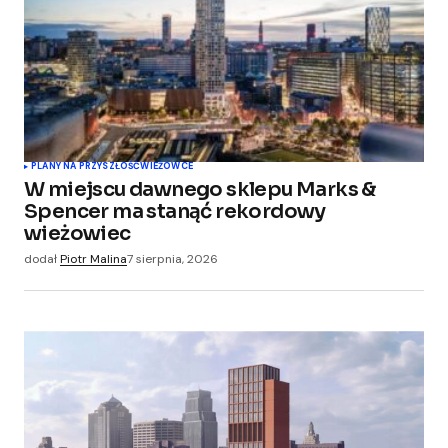
Comment
*
Your Name
*
PLANY NA PRZYSZŁOŚĆ
WIEŻOWCE
W miejscu dawnego sklepu Marks &
Your E-mail
*
Spencer ma stanąć rekordowy
wieżowiec
Zapamiętaj moje dane w tej przeglądarce
dodał
Piotr Malina
7 sierpnia, 2026
podczas pisania kolejnych komentarzy.
Submit Comment