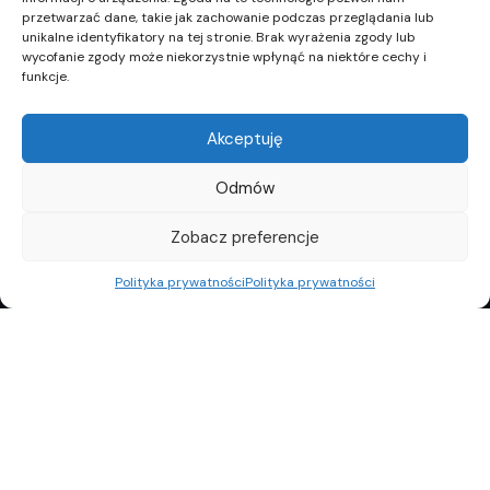
przetwarzać dane, takie jak zachowanie podczas przeglądania lub
unikalne identyfikatory na tej stronie. Brak wyrażenia zgody lub
wycofanie zgody może niekorzystnie wpłynąć na niektóre cechy i
funkcje.
Akceptuję
Odmów
Zobacz preferencje
Polityka prywatności
Polityka prywatności
REKLAMA
POLITYKA PRYWATNOŚCI
TOP10
REDAKCJA
© Copyright 2024 Property Observer. All rights reserved.