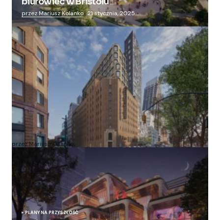
biurowiec w Bristolu
przez Mariusz Kolanko
21 stycznia, 2025
Zmieniają więzienie dla kobiet w nowoczesny
apartamentowiec
przez Mariusz Kolanko
20 lipca, 2024
PLANY NA PRZYSZŁOŚĆ