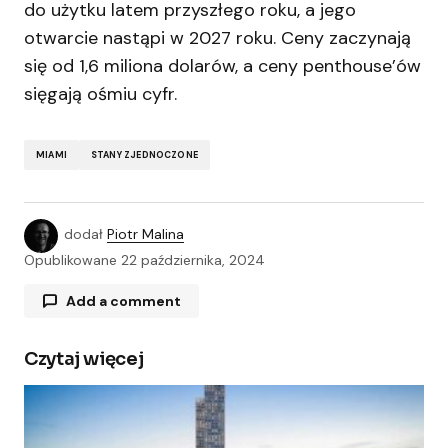
do użytku latem przyszłego roku, a jego
otwarcie nastąpi w 2027 roku. Ceny zaczynają
się od 1,6 miliona dolarów, a ceny penthouse’ów
sięgają ośmiu cyfr.
MIAMI
STANY ZJEDNOCZONE
dodał
Piotr Malina
Opublikowane
22 października, 2024
Add a comment
Czytaj więcej
Twój adres e-mail nie zostanie opublikowany.
Wymagane pola są oznaczone
*