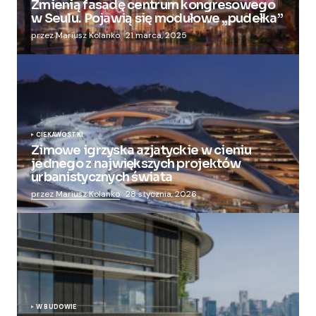
Zmienią fasadę centrum kongresowego
w Seulu. Pojawią się modułowe „pudełka”
przez Mariusz Kolanko
21 marca, 2025
CIEKAWOSTKI
Zimowe igrzyska azjatyckie w cieniu
jednego z największych projektów
urbanistycznych świata
przez Mariusz Kolanko
28 stycznia, 2026
W BUDOWIE