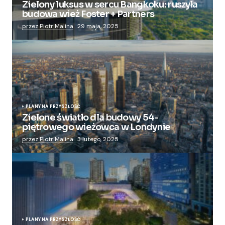
Zielony luksus w sercu Bangkoku: ruszyła
budowa wież Foster + Partners
przez Piotr Malina
29 maja, 2025
PLANY NA PRZYSZŁOŚĆ
Zielone światło dla budowy 54-
piętrowego wieżowca w Londynie
przez Piotr Malina
3 lutego, 2025
PLANY NA PRZYSZŁOŚĆ