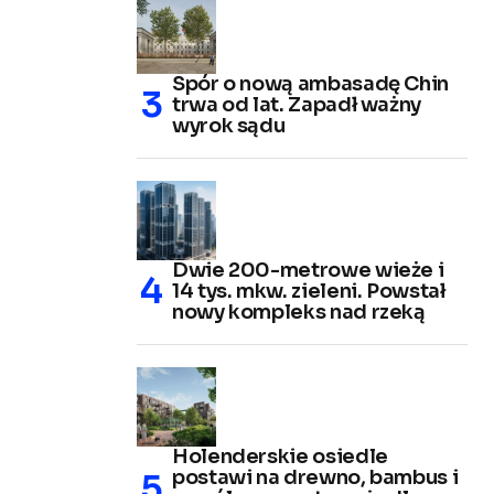
Spór o nową ambasadę Chin
trwa od lat. Zapadł ważny
wyrok sądu
Dwie 200-metrowe wieże i
14 tys. mkw. zieleni. Powstał
nowy kompleks nad rzeką
Holenderskie osiedle
postawi na drewno, bambus i