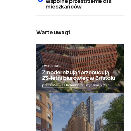
wspólne przestrzenie dla
mieszkańców
Warte uwagi
W BUDOWIE
Zmodernizują i przebudują
23-letni biurowiec w Bristolu
przez Mariusz Kolanko
21 stycznia, 2025