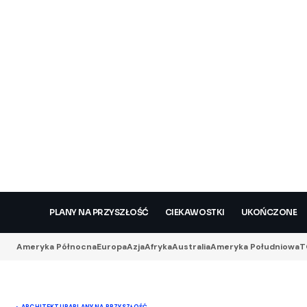
PLANY NA PRZYSZŁOŚĆ
CIEKAWOSTKI
UKOŃCZONE
Ameryka Północna
Europa
Azja
Afryka
Australia
Ameryka Południowa
T