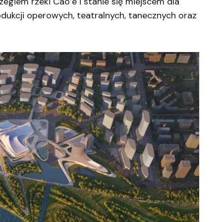
egiem rzeki Cao’e i stanie się miejscem dla
dukcji operowych, teatralnych, tanecznych oraz