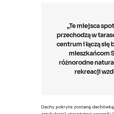
„Te miejsca spo
przechodzą w taraso
centrum i łączą się
mieszkańcom S
różnorodne natural
rekreacji wzd
Dachy pokryte zostaną dachówką, 
artykulacją” starożytnej ceramiki 