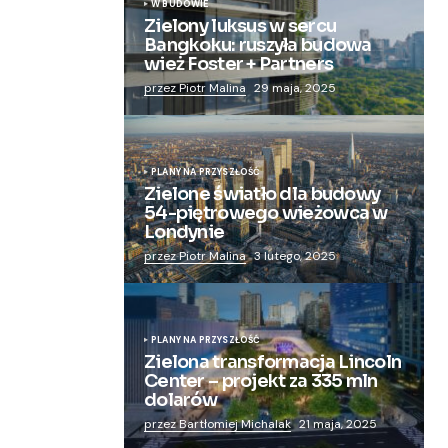
W BUDOWIE
Zielony luksus w sercu
Bangkoku: ruszyła budowa
wież Foster + Partners
przez Piotr Malina
29 maja, 2025
PLANY NA PRZYSZŁOŚĆ
Zielone światło dla budowy
54-piętrowego wieżowca w
Londynie
przez Piotr Malina
3 lutego, 2025
PLANY NA PRZYSZŁOŚĆ
Zielona transformacja Lincoln
Center – projekt za 335 mln
dolarów
przez Bartłomiej Michalak
21 maja, 2025