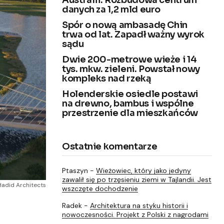
Australii. Rozbudowa centrum
danych za 1,2 mld euro
Spór o nową ambasadę Chin
trwa od lat. Zapadł ważny wyrok
sądu
Dwie 200-metrowe wieże i 14
tys. mkw. zieleni. Powstał nowy
kompleks nad rzeką
Holenderskie osiedle postawi
na drewno, bambus i wspólne
przestrzenie dla mieszkańców
Ostatnie komentarze
Ptaszyn
-
Wieżowiec, który jako jedyny
zawalił się po trzęsieniu ziemi w Tajlandii. Jest
Hadid Architects
wszczęte dochodzenie
Radek
-
Architektura na styku historii i
nowoczesności. Projekt z Polski z nagrodami