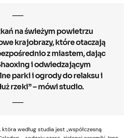
tkań na świeżym powietrzu
we krajobrazy, które otaczają
 bezpośrednio z miastem, dając
haoxing i odwiedzającym
ne parki i ogrody do relaksu i
łuż rzeki” – mówi studio.
która według studia jest „współczesną
Celadon – rodzaju szaro-zielonej ceramiki. Inną