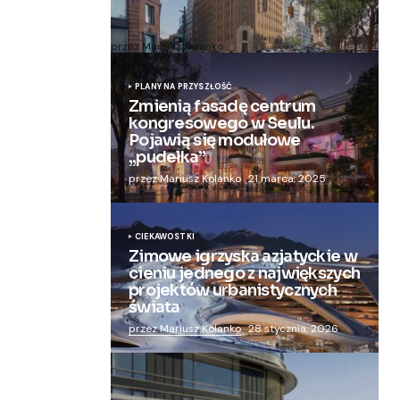
Zmieniają więzienie dla kobiet w
nowoczesny apartamentowiec
przez Mariusz Kolanko
20 lipca, 2024
PLANY NA PRZYSZŁOŚĆ
Zmienią fasadę centrum
kongresowego w Seulu.
Pojawią się modułowe
„pudełka”
przez Mariusz Kolanko
21 marca, 2025
CIEKAWOSTKI
Zimowe igrzyska azjatyckie w
cieniu jednego z największych
projektów urbanistycznych
świata
przez Mariusz Kolanko
28 stycznia, 2026