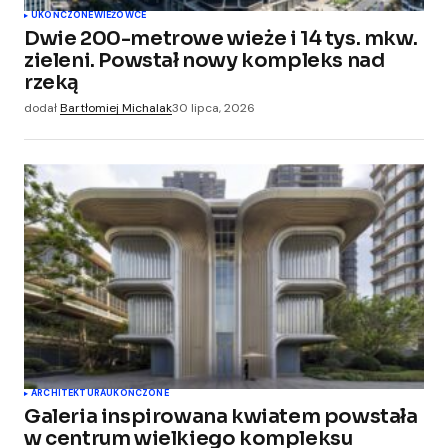
UKOŃCZONE
WIEŻOWCE
Dwie 200-metrowe wieże i 14 tys. mkw.
zieleni. Powstał nowy kompleks nad
rzeką
dodał
Bartłomiej Michalak
30 lipca, 2026
ARCHITEKTURA
UKOŃCZONE
Galeria inspirowana kwiatem powstała
w centrum wielkiego kompleksu