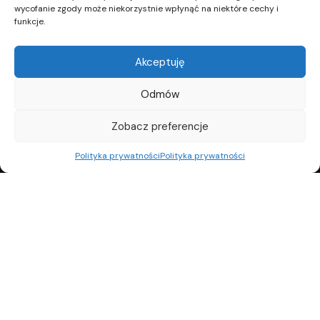
wycofanie zgody może niekorzystnie wpłynąć na niektóre cechy i
funkcje.
Akceptuję
Odmów
Zobacz preferencje
Polityka prywatności
Polityka prywatności
REKLAMA
POLITYKA PRYWATNOŚCI
TOP10
REDAKCJA
© Copyright 2024 Property Observer. All rights reserved.