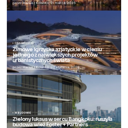
przez Mariusz Kolanko
21 marca, 2025
CIEKAWOSTKI
Zimowe igrzyska azjatyckie w cieniu
jednego z największych projektów
urbanistycznych świata
przez Mariusz Kolanko
28 stycznia, 2026
W BUDOWIE
Zielony luksus w sercu Bangkoku: ruszyła
budowa wież Foster + Partners