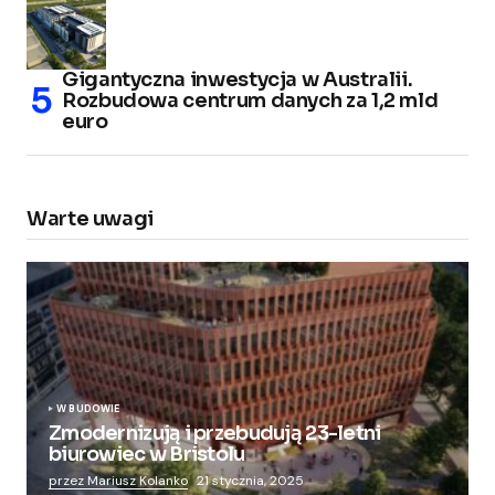
Gigantyczna inwestycja w Australii.
Rozbudowa centrum danych za 1,2 mld
euro
Warte uwagi
W BUDOWIE
Zmodernizują i przebudują 23-letni
biurowiec w Bristolu
przez Mariusz Kolanko
21 stycznia, 2025