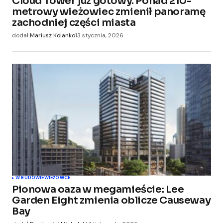
Cloud Tower już gotowy. Ponad 210-
metrowy wieżowiec zmienił panoramę
zachodniej części miasta
dodał
Mariusz Kolanko
13 stycznia, 2026
W BUDOWIE
WIEŻOWCE
Pionowa oaza w megamieście: Lee
Garden Eight zmienia oblicze Causeway
Bay