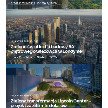
przez Piotr Malina
29 maja, 2025
PLANY NA PRZYSZŁOŚĆ
Zielone światło dla budowy 54-
piętrowego wieżowca w Londynie
przez Piotr Malina
3 lutego, 2025
PLANY NA PRZYSZŁOŚĆ
Zielona transformacja Lincoln Center –
projekt za 335 mln dolarów