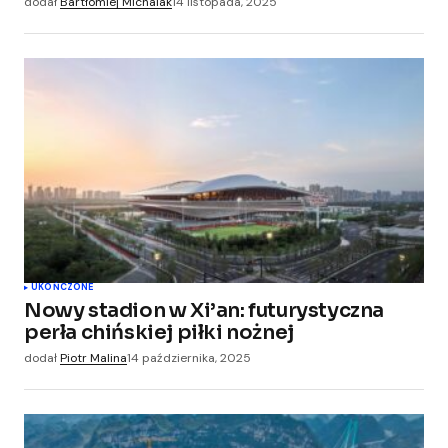
dodał
Bartłomiej Michalak
14 listopada, 2025
UKOŃCZONE
Nowy stadion w Xi’an: futurystyczna
perła chińskiej piłki nożnej
dodał
Piotr Malina
14 października, 2025