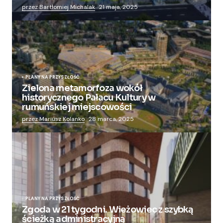
przez Bartłomiej Michalak
21 maja, 2025
PLANY NA PRZYSZŁOŚĆ
Zielona metamorfoza wokół
historycznego Pałacu Kultury w
rumuńskiej miejscowości
przez Mariusz Kolanko
28 marca, 2025
PLANY NA PRZYSZŁOŚĆ
Zgoda w 21 tygodni. Wieżowiec z szybką
ścieżką administracyjną