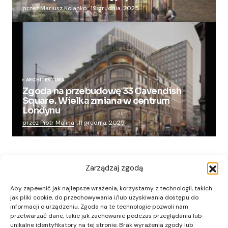
przez Mariusz Kolanko
19 grudnia, 2025
ARCHITEKTURA
Zgoda na przebudowę 33 Cavendish
Square. Wielka zmiana w centrum
Londynu
przez Piotr Malina
11 grudnia, 2025
Zarządzaj zgodą
Aby zapewnić jak najlepsze wrażenia, korzystamy z technologii, takich
jak pliki cookie, do przechowywania i/lub uzyskiwania dostępu do
informacji o urządzeniu. Zgoda na te technologie pozwoli nam
przetwarzać dane, takie jak zachowanie podczas przeglądania lub
unikalne identyfikatory na tej stronie. Brak wyrażenia zgody lub