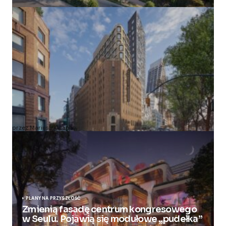
Zmieniają więzienie dla kobiet w nowoczesny
apartamentowiec
przez Mariusz Kolanko
20 lipca, 2024
PLANY NA PRZYSZŁOŚĆ
Zmienią fasadę centrum kongresowego
w Seulu. Pojawią się modułowe „pudełka”