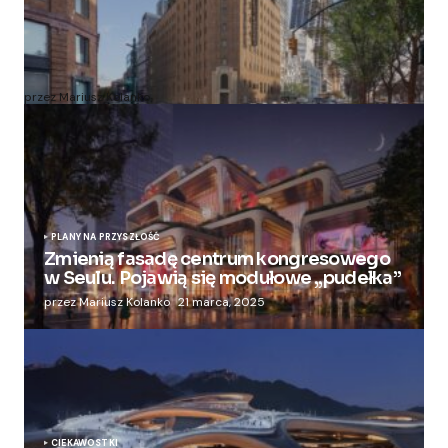
Zmieniają więzienie dla kobiet w nowoczesny
apartamentowiec
przez Mariusz Kolanko
20 lipca, 2024
PLANY NA PRZYSZŁOŚĆ
Zmienią fasadę centrum kongresowego
w Seulu. Pojawią się modułowe „pudełka”
przez Mariusz Kolanko
21 marca, 2025
CIEKAWOSTKI