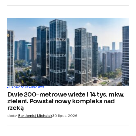
UKOŃCZONE
WIEŻOWCE
Dwie 200-metrowe wieże i 14 tys. mkw.
zieleni. Powstał nowy kompleks nad
rzeką
dodał
Bartłomiej Michalak
30 lipca, 2026