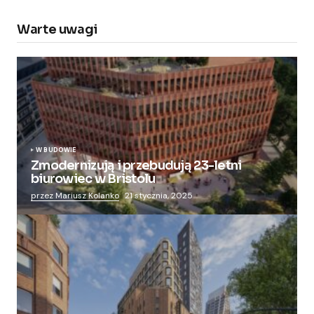
Warte uwagi
W BUDOWIE
Zmodernizują i przebudują 23-letni
biurowiec w Bristolu
przez Mariusz Kolanko
21 stycznia, 2025