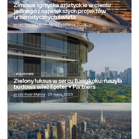
Zimowe igrzyska azjatyckie w cieniu
jednego z największych projektów
urbanistycznych świata
przez Mariusz Kolanko
28 stycznia, 2026
W BUDOWIE
Zielony luksus w sercu Bangkoku: ruszyła
budowa wież Foster + Partners
przez Piotr Malina
29 maja, 2025