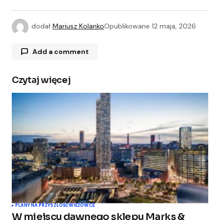
dodał
Mariusz Kolanko
Opublikowane
12 maja, 2026
Add a comment
Czytaj więcej
Twój adres e-mail nie zostanie opublikowany.
Wymagane pola są oznaczone
*
Comment
*
Your Name
*
PLANY NA PRZYSZŁOŚĆ
WIEŻOWCE
W miejscu dawnego sklepu Marks &