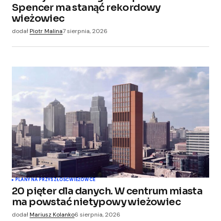
Your E-mail
*
Spencer ma stanąć rekordowy
wieżowiec
Zapamiętaj moje dane w tej przeglądarce
dodał
Piotr Malina
7 sierpnia, 2026
podczas pisania kolejnych komentarzy.
Submit Comment
PLANY NA PRZYSZŁOŚĆ
WIEŻOWCE
20 pięter dla danych. W centrum miasta
ma powstać nietypowy wieżowiec
dodał
Mariusz Kolanko
6 sierpnia, 2026