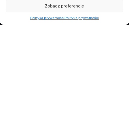
Zobacz preferencje
Polityka prywatności
Polityka prywatności
REKLAMA
POLITYKA PRYWATNOŚCI
TOP10
REDAKCJA
© Copyright 2024 Property Observer. All rights reserved.