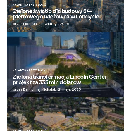
PLANY NA PRZYSZŁOŚĆ
Zielone światło dla budowy 54-
piętrowego wieżowca w Londynie
przez Piotr Malina
3 lutego, 2025
PLANY NA PRZYSZŁOŚĆ
Zielona transformacja Lincoln Center –
projekt za 335 mln dolarów
przez Bartłomiej Michalak
21 maja, 2025
PLANY NA PRZYSZŁOŚĆ