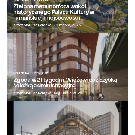
Zielona metamorfoza wokół
historycznego Pałacu Kultury w
rumuńskiej miejscowości
przez Mariusz Kolanko
28 marca, 2025
PLANY NA PRZYSZŁOŚĆ
Zgoda w 21 tygodni. Wieżowiec z szybką
ścieżką administracyjną
przez Mariusz Kolanko
19 grudnia, 2025