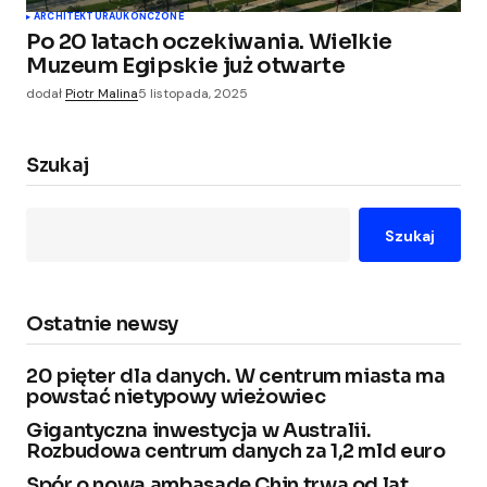
ARCHITEKTURA
UKOŃCZONE
Po 20 latach oczekiwania. Wielkie
Muzeum Egipskie już otwarte
dodał
Piotr Malina
5 listopada, 2025
Szukaj
Szukaj
Ostatnie newsy
20 pięter dla danych. W centrum miasta ma
powstać nietypowy wieżowiec
Gigantyczna inwestycja w Australii.
Rozbudowa centrum danych za 1,2 mld euro
Spór o nową ambasadę Chin trwa od lat.