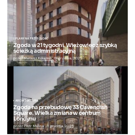
PLANY NA PRZYSZŁOŚĆ
Zgoda w 21 tygodni. Wieżowiec z szybką
ścieżką administracyjną
przez Mariusz Kolanko
19 grudnia, 2025
ARCHITEKTURA
Zgoda na przebudowę 33 Cavendish
Square. Wielka zmiana w centrum
Londynu
przez Piotr Malina
11 grudnia, 2025