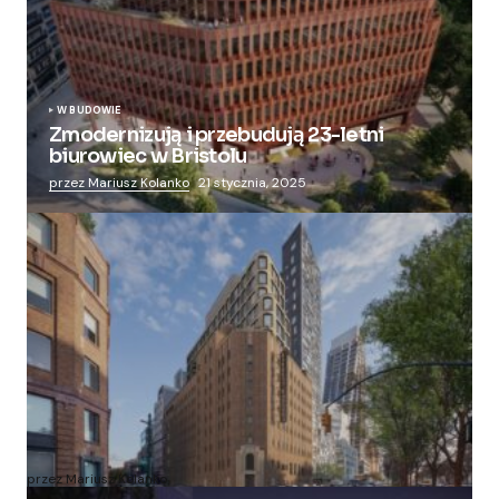
W BUDOWIE
Zmodernizują i przebudują 23-letni
biurowiec w Bristolu
przez Mariusz Kolanko
21 stycznia, 2025
Zmieniają więzienie dla kobiet w nowoczesny
apartamentowiec
przez Mariusz Kolanko
20 lipca, 2024