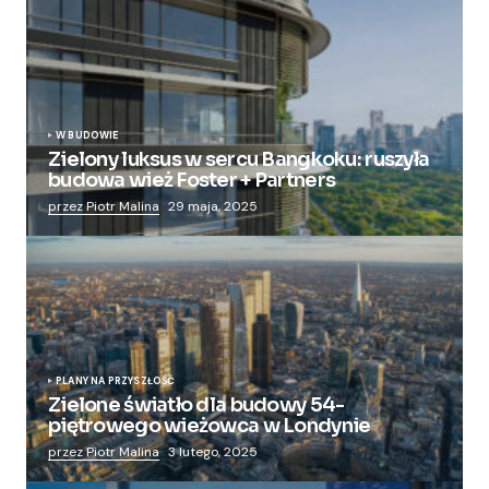
W BUDOWIE
Zielony luksus w sercu Bangkoku: ruszyła
budowa wież Foster + Partners
przez Piotr Malina
29 maja, 2025
PLANY NA PRZYSZŁOŚĆ
Zielone światło dla budowy 54-
piętrowego wieżowca w Londynie
przez Piotr Malina
3 lutego, 2025