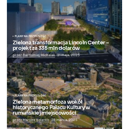
PLANY NA PRZYSZŁOŚĆ
Zielona transformacja Lincoln Center –
projekt za 335 mln dolarów
przez Bartłomiej Michalak
21 maja, 2025
PLANY NA PRZYSZŁOŚĆ
Zielona metamorfoza wokół
historycznego Pałacu Kultury w
rumuńskiej miejscowości
przez Mariusz Kolanko
28 marca, 2025