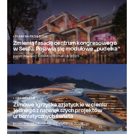
PLANY NA PRZYSZŁOŚĆ
Zmienią fasadę centrum kongresowego
w Seulu. Pojawią się modułowe „pudełka”
przez Mariusz Kolanko
21 marca, 2025
CIEKAWOSTKI
Zimowe igrzyska azjatyckie w cieniu
jednego z największych projektów
urbanistycznych świata
przez Mariusz Kolanko
28 stycznia, 2026