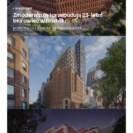
W BUDOWIE
Zmodernizują i przebudują 23-letni
biurowiec w Bristolu
przez Mariusz Kolanko
21 stycznia, 2025
Zmieniają więzienie dla kobiet w nowoczesny
apartamentowiec
przez Mariusz Kolanko
20 lipca, 2024