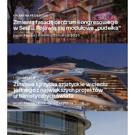
PLANY NA PRZYSZŁOŚĆ
Zmienią fasadę centrum kongresowego
w Seulu. Pojawią się modułowe „pudełka”
przez Mariusz Kolanko
21 marca, 2025
CIEKAWOSTKI
Zimowe igrzyska azjatyckie w cieniu
jednego z największych projektów
urbanistycznych świata
przez Mariusz Kolanko
28 stycznia, 2026