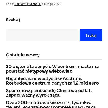
dodał
Bartłomiej Michalak
5 lutego, 2026
Szukaj
Szukaj
Ostatnie newsy
20 pięter dla danych. W centrum miasta ma
powstać nietypowy wieżowiec
Gigantyczna inwestycja w Australii.
Rozbudowa centrum danych za 1,2 mld euro
Spór o nową ambasadę Chin trwa od lat.
Zapadł ważny wyrok sądu
Dwie 200-metrowe wieże i 14 tys. mkw.
zieleni. Powstał nowy kompleks nad rzeką