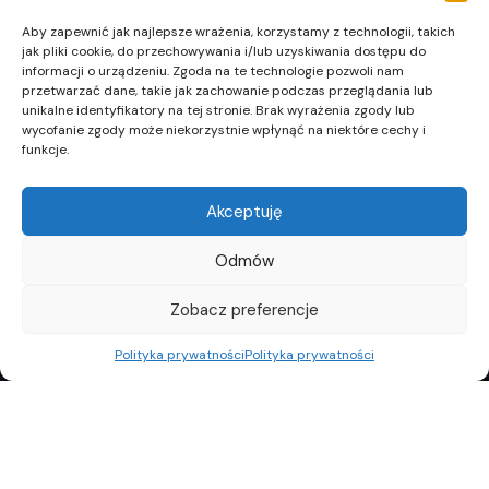
Aby zapewnić jak najlepsze wrażenia, korzystamy z technologii, takich
jak pliki cookie, do przechowywania i/lub uzyskiwania dostępu do
informacji o urządzeniu. Zgoda na te technologie pozwoli nam
przetwarzać dane, takie jak zachowanie podczas przeglądania lub
unikalne identyfikatory na tej stronie. Brak wyrażenia zgody lub
wycofanie zgody może niekorzystnie wpłynąć na niektóre cechy i
funkcje.
Akceptuję
Odmów
Zobacz preferencje
Polityka prywatności
Polityka prywatności
REKLAMA
POLITYKA PRYWATNOŚCI
TOP10
REDAKCJA