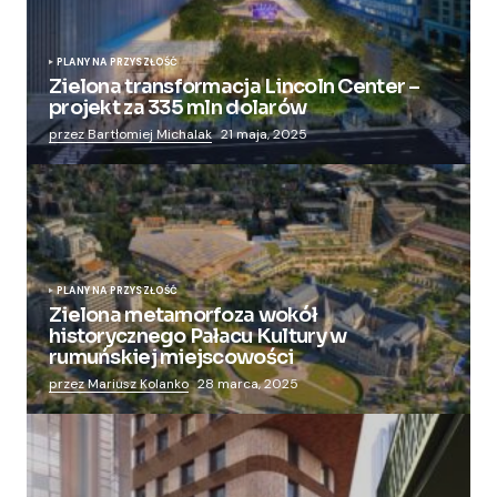
PLANY NA PRZYSZŁOŚĆ
Zielona transformacja Lincoln Center –
projekt za 335 mln dolarów
przez Bartłomiej Michalak
21 maja, 2025
PLANY NA PRZYSZŁOŚĆ
Zielona metamorfoza wokół
historycznego Pałacu Kultury w
rumuńskiej miejscowości
przez Mariusz Kolanko
28 marca, 2025