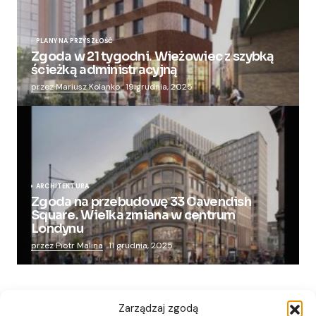
PLANY NA PRZYSZŁOŚĆ
Zgoda w 21 tygodni. Wieżowiec z szybką
ścieżką administracyjną
przez Mariusz Kolanko
19 grudnia, 2025
ARCHITEKTURA
Zgoda na przebudowę 33 Cavendish
Square. Wielka zmiana w centrum
Londynu
przez Piotr Malina
11 grudnia, 2025
Zarządzaj zgodą