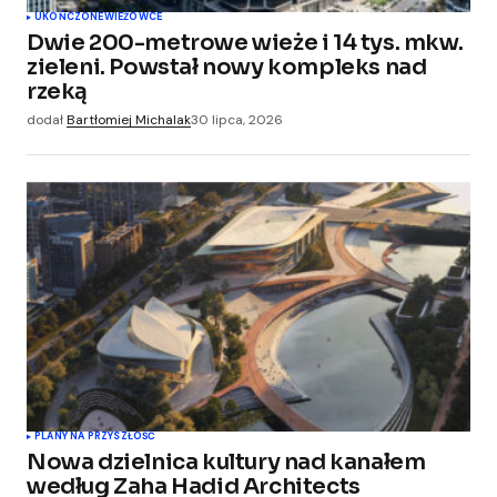
UKOŃCZONE
WIEŻOWCE
Dwie 200-metrowe wieże i 14 tys. mkw.
zieleni. Powstał nowy kompleks nad
rzeką
dodał
Bartłomiej Michalak
30 lipca, 2026
PLANY NA PRZYSZŁOŚĆ
Nowa dzielnica kultury nad kanałem
według Zaha Hadid Architects