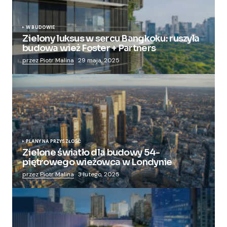
W BUDOWIE
Zielony luksus w sercu Bangkoku: ruszyła
budowa wież Foster + Partners
przez Piotr Malina
29 maja, 2025
PLANY NA PRZYSZŁOŚĆ
Zielone światło dla budowy 54-
piętrowego wieżowca w Londynie
przez Piotr Malina
3 lutego, 2025