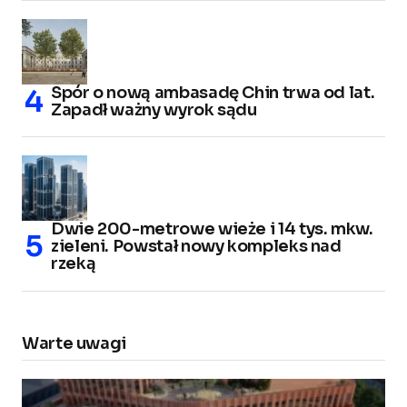
Spór o nową ambasadę Chin trwa od lat.
Zapadł ważny wyrok sądu
Dwie 200-metrowe wieże i 14 tys. mkw.
zieleni. Powstał nowy kompleks nad
rzeką
Warte uwagi