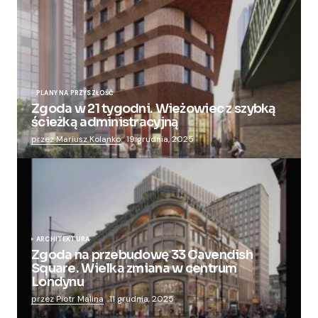
PLANY NA PRZYSZŁOŚĆ
Zgoda w 21 tygodni. Wieżowiec z szybką
ścieżką administracyjną
przez Mariusz Kolanko
19 grudnia, 2025
ARCHITEKTURA
Zgoda na przebudowę 33 Cavendish
Square. Wielka zmiana w centrum
Londynu
przez Piotr Malina
11 grudnia, 2025