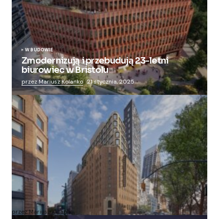
W BUDOWIE
Zmodernizują i przebudują 23-letni
biurowiec w Bristolu
przez Mariusz Kolanko
21 stycznia, 2025
Zmieniają więzienie dla kobiet w nowoczesny
apartamentowiec
przez Mariusz Kolanko
20 lipca, 2024