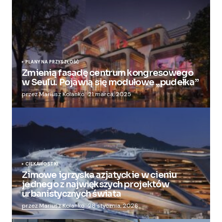
PLANY NA PRZYSZŁOŚĆ
Zmienią fasadę centrum kongresowego
w Seulu. Pojawią się modułowe „pudełka”
przez Mariusz Kolanko
21 marca, 2025
CIEKAWOSTKI
Zimowe igrzyska azjatyckie w cieniu
jednego z największych projektów
urbanistycznych świata
przez Mariusz Kolanko
28 stycznia, 2026