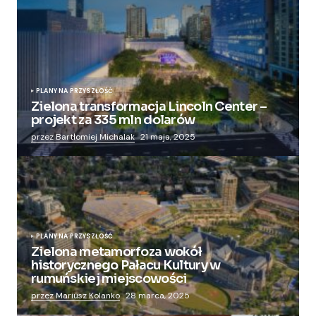
PLANY NA PRZYSZŁOŚĆ
Zielona transformacja Lincoln Center –
projekt za 335 mln dolarów
przez Bartłomiej Michalak
21 maja, 2025
PLANY NA PRZYSZŁOŚĆ
Zielona metamorfoza wokół
historycznego Pałacu Kultury w
rumuńskiej miejscowości
przez Mariusz Kolanko
28 marca, 2025