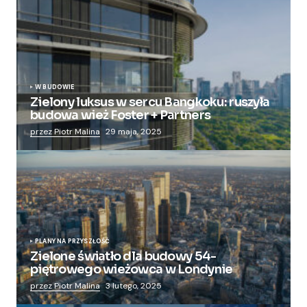
W BUDOWIE
Zielony luksus w sercu Bangkoku: ruszyła
budowa wież Foster + Partners
przez Piotr Malina
29 maja, 2025
PLANY NA PRZYSZŁOŚĆ
Zielone światło dla budowy 54-
piętrowego wieżowca w Londynie
przez Piotr Malina
3 lutego, 2025