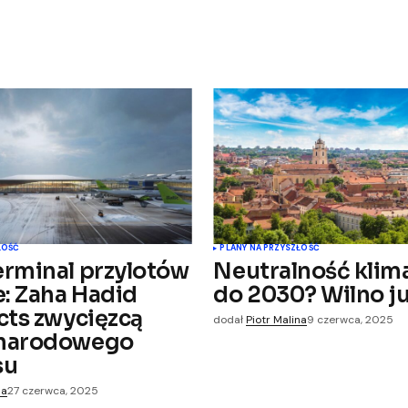
ŁOŚĆ
PLANY NA PRZYSZŁOŚĆ
rminal przylotów
Neutralność klim
e: Zaha Hadid
do 2030? Wilno ju
cts zwycięzcą
dodał
Piotr Malina
9 czerwca, 2025
narodowego
su
na
27 czerwca, 2025