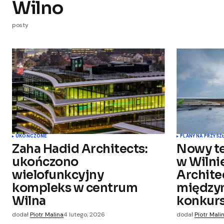
Wilno
posty
UKOŃCZONE
PLANY NA PRZYSZ
Zaha Hadid Architects:
Nowy te
ukończono
w Wilni
wielofunkcyjny
Archite
kompleks w centrum
między
Wilna
konkur
dodał
Piotr Malina
4 lutego, 2026
dodał
Piotr Mali