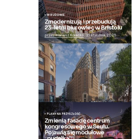
W BUDOWIE
Zmodernizują i przebudują
23-letni biurowiec w Bristolu
przez Mariusz Kolanko
21 stycznia, 2025
Zmieniają więzienie dla kobiet w
nowoczesny apartamentowiec
przez Mariusz Kolanko
20 lipca, 2024
PLANY NA PRZYSZŁOŚĆ
Zmienią fasadę centrum
kongresowego w Seulu.
Pojawią się modułowe
„pudełka”