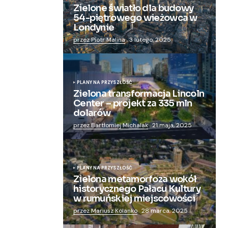
Zielone światło dla budowy
54-piętrowego wieżowca w
Londynie
przez Piotr Malina
3 lutego, 2025
PLANY NA PRZYSZŁOŚĆ
Zielona transformacja Lincoln
Center – projekt za 335 mln
dolarów
przez Bartłomiej Michalak
21 maja, 2025
PLANY NA PRZYSZŁOŚĆ
Zielona metamorfoza wokół
historycznego Pałacu Kultury
w rumuńskiej miejscowości
przez Mariusz Kolanko
28 marca, 2025