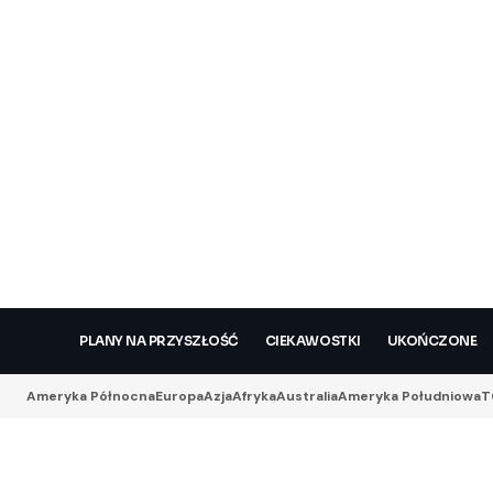
PLANY NA PRZYSZŁOŚĆ
CIEKAWOSTKI
UKOŃCZONE
Ameryka Północna
Europa
Azja
Afryka
Australia
Ameryka Południowa
T