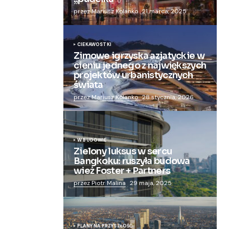
przez Mariusz Kolanko
21 marca, 2025
CIEKAWOSTKI
Zimowe igrzyska azjatyckie w
cieniu jednego z największych
projektów urbanistycznych
świata
przez Mariusz Kolanko
28 stycznia, 2026
W BUDOWIE
Zielony luksus w sercu
Bangkoku: ruszyła budowa
wież Foster + Partners
przez Piotr Malina
29 maja, 2025
PLANY NA PRZYSZŁOŚĆ