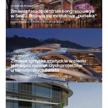
PLANY NA PRZYSZŁOŚĆ
Zmienią fasadę centrum kongresowego
w Seulu. Pojawią się modułowe „pudełka”
przez Mariusz Kolanko
21 marca, 2025
CIEKAWOSTKI
Zimowe igrzyska azjatyckie w cieniu
jednego z największych projektów
urbanistycznych świata
przez Mariusz Kolanko
28 stycznia, 2026