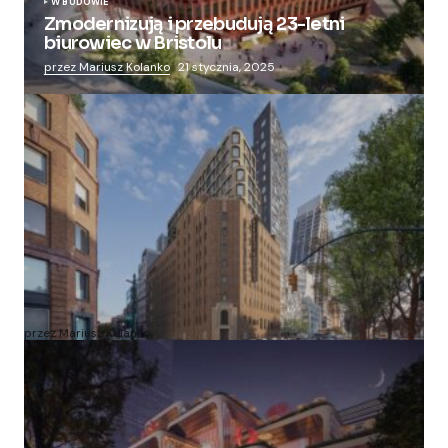
W BUDOWIE
Zmodernizują i przebudują 23-letni
biurowiec w Bristolu
przez Mariusz Kolanko
21 stycznia, 2025
Zmieniają więzienie dla kobiet w nowoczesny
apartamentowiec
przez Mariusz Kolanko
20 lipca, 2024