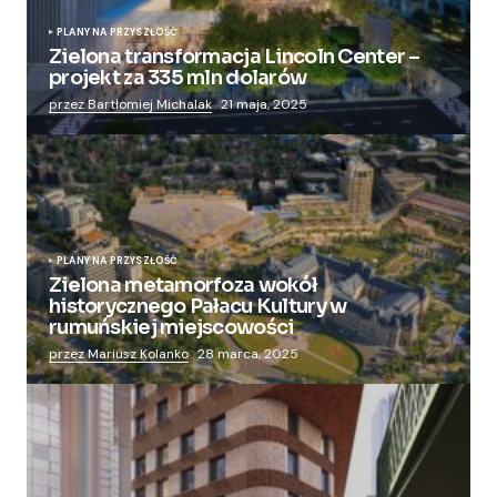
PLANY NA PRZYSZŁOŚĆ
Zielona transformacja Lincoln Center –
projekt za 335 mln dolarów
przez Bartłomiej Michalak
21 maja, 2025
PLANY NA PRZYSZŁOŚĆ
Zielona metamorfoza wokół
historycznego Pałacu Kultury w
rumuńskiej miejscowości
przez Mariusz Kolanko
28 marca, 2025