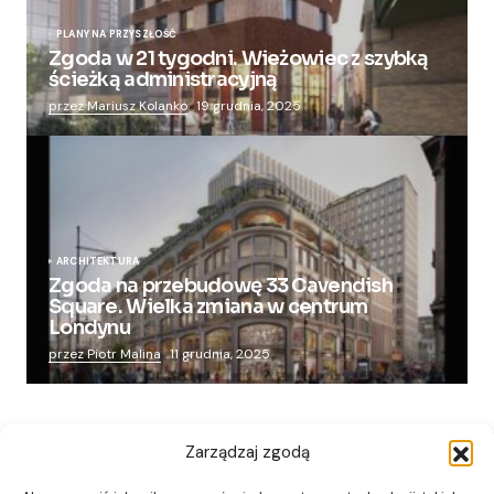
PLANY NA PRZYSZŁOŚĆ
Zgoda w 21 tygodni. Wieżowiec z szybką
ścieżką administracyjną
przez Mariusz Kolanko
19 grudnia, 2025
ARCHITEKTURA
Zgoda na przebudowę 33 Cavendish
Square. Wielka zmiana w centrum
Londynu
przez Piotr Malina
11 grudnia, 2025
Zarządzaj zgodą