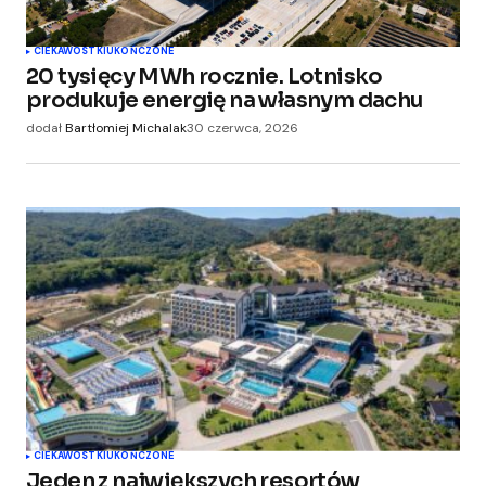
CIEKAWOSTKI
UKOŃCZONE
20 tysięcy MWh rocznie. Lotnisko
produkuje energię na własnym dachu
dodał
Bartłomiej Michalak
30 czerwca, 2026
CIEKAWOSTKI
UKOŃCZONE
Jeden z największych resortów