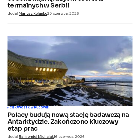
termalnych w Serbii
dodał
Mariusz Kolanko
25 czerwca, 2026
CIEKAWOSTKI
W BUDOWIE
Polacy budują nową stację badawczą na
Antarktydzie. Zakończono kluczowy
etap prac
dodał
Bartłomiej Michalak
16 czerwca, 2026