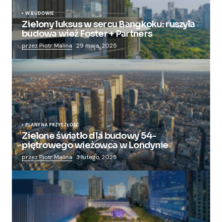
W BUDOWIE
Zielony luksus w sercu Bangkoku: ruszyła
budowa wież Foster + Partners
przez Piotr Malina
29 maja, 2025
PLANY NA PRZYSZŁOŚĆ
Zielone światło dla budowy 54-
piętrowego wieżowca w Londynie
przez Piotr Malina
3 lutego, 2025