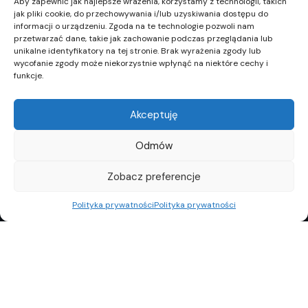
Aby zapewnić jak najlepsze wrażenia, korzystamy z technologii, takich
jak pliki cookie, do przechowywania i/lub uzyskiwania dostępu do
informacji o urządzeniu. Zgoda na te technologie pozwoli nam
przetwarzać dane, takie jak zachowanie podczas przeglądania lub
unikalne identyfikatory na tej stronie. Brak wyrażenia zgody lub
wycofanie zgody może niekorzystnie wpłynąć na niektóre cechy i
funkcje.
Akceptuję
Odmów
Zobacz preferencje
Polityka prywatności
Polityka prywatności
REKLAMA
POLITYKA PRYWATNOŚCI
TOP10
REDAKCJA