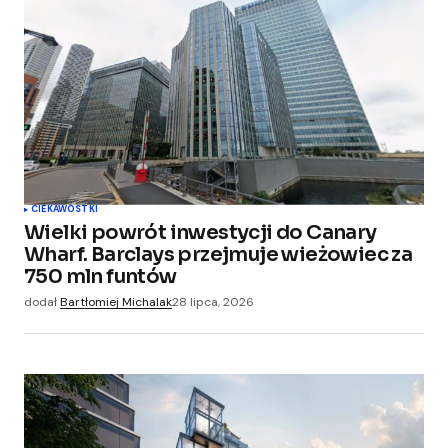
Wymagane pola są oznaczone
*
Comment
*
Your Name
*
CIEKAWOSTKI
Wielki powrót inwestycji do Canary
Your E-mail
*
Wharf. Barclays przejmuje wieżowiec za
750 mln funtów
Zapamiętaj moje dane w tej przeglądarce
dodał
Bartłomiej Michalak
28 lipca, 2026
podczas pisania kolejnych komentarzy.
Submit Comment