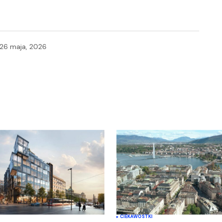
26 maja, 2026
blikowany.
Wymagane pola są oznaczone
*
Your E-mail
*
CIEKAWOSTKI