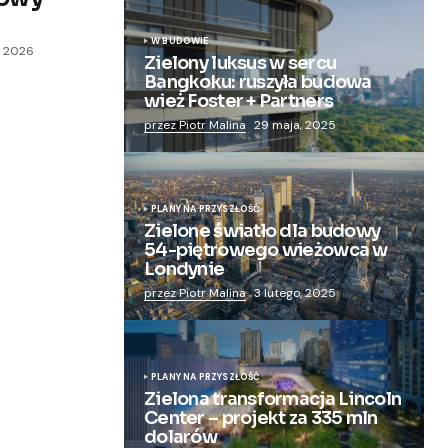
W BUDOWIE
, 2026
Zielony luksus w sercu
Bangkoku: ruszyła budowa
wież Foster + Partners
przez Piotr Malina
29 maja, 2025
PLANY NA PRZYSZŁOŚĆ
Zielone światło dla budowy
54-piętrowego wieżowca w
Londynie
przez Piotr Malina
3 lutego, 2025
PLANY NA PRZYSZŁOŚĆ
Zielona transformacja Lincoln
Center – projekt za 335 mln
dolarów