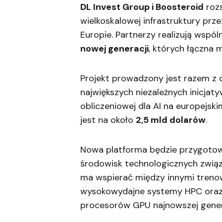
DL Invest Group i Boosteroid
rozs
wielkoskalowej infrastruktury prze
Europie. Partnerzy realizują wspó
nowej generacji
, których łączna
Projekt prowadzony jest razem z
największych niezależnych inicjat
obliczeniowej dla AI na europejs
jest na około
2,5 mld dolarów
.
Nowa platforma będzie przygotow
środowisk technologicznych związa
ma wspierać między innymi trenow
wysokowydajne systemy HPC oraz 
procesorów GPU najnowszej genera