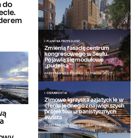
a do
ecie.
Zmieniają więzienie dla kobiet w
iderem
nowoczesny apartamentowiec
przez Mariusz Kolanko
20 lipca, 2024
PLANY NA PRZYSZŁOŚĆ
Zmienią fasadę centrum
kongresowego w Seulu.
Pojawią się modułowe
„pudełka”
przez Mariusz Kolanko
21 marca, 2025
CIEKAWOSTKI
Zimowe igrzyska azjatyckie w
cieniu jednego z największych
projektów urbanistycznych
wą
świata
na
przez Mariusz Kolanko
28 stycznia, 2026
zowy