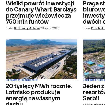
Wielki powrót inwestycji
Praga s
Zapamiętaj moje dane w tej
do Canary Wharf. Barclays
biurowc
przeglądarce podczas pisania kol
komentarzy.
przejmuje wieżowiec za
inwesty
750 mln funtów
dwóch d
Submit Comment
dodał
Bartłomiej Michalak
28 lipca, 2026
dodał
Piotr Mali
CIEKAWOSTKI
UKOŃCZONE
CIEKAWOSTKI
UK
20 tysięcy MWh rocznie.
Jeden z
Lotnisko produkuje
resortó
energię na własnym
Serbii
dachu
dodał
Mariusz K