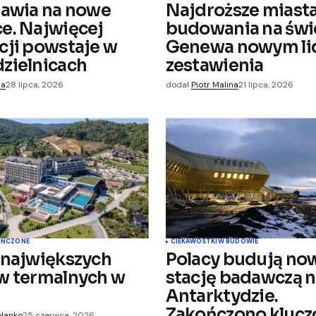
tawia na nowe
Najdroższe miast
e. Najwięcej
budowania na świ
ejnych
cji powstaje w
Genewa nowym l
zielnicach
zestawienia
na
28 lipca, 2026
dodał
Piotr Malina
21 lipca, 2026
OŃCZONE
CIEKAWOSTKI
W BUDOWIE
 największych
Polacy budują no
w termalnych w
stację badawczą 
Antarktydzie.
Zakończono kluc
olanko
25 czerwca, 2026