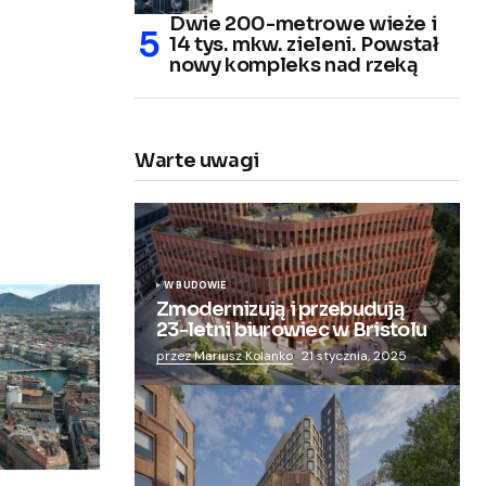
Dwie 200-metrowe wieże i
14 tys. mkw. zieleni. Powstał
nowy kompleks nad rzeką
Warte uwagi
W BUDOWIE
Zmodernizują i przebudują
23-letni biurowiec w Bristolu
przez Mariusz Kolanko
21 stycznia, 2025