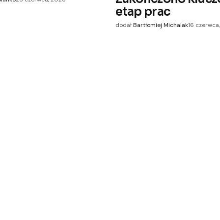
etap prac
dodał
Bartłomiej Michalak
16 czerwca