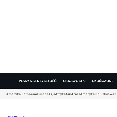
PLANY NA PRZYSZŁOŚĆ
CIEKAWOSTKI
UKOŃCZONE
Ameryka Północna
Europa
Azja
Afryka
Australia
Ameryka Południowa
T