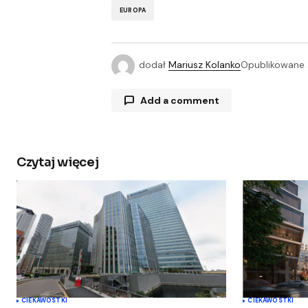
EUROPA
dodał
Mariusz Kolanko
Opublikowane
Add a comment
Czytaj więcej
Twój adres e-mail nie zostanie opu
Comment
*
Your Name
*
CIEKAWOSTKI
CIEKAWOSTKI