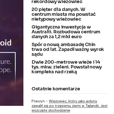
rekordowy wieżowiec
20 pięter dla danych. W
centrum miasta ma powstać
nietypowy wieżowiec
Gigantyczna inwestycja w
Australii. Rozbudowa centrum
danych za 1,2 mld euro
Spór o nową ambasadę Chin
trwa od lat. Zapadł ważny wyrok
sądu
Dwie 200-metrowe wieże i 14
tys. mkw. zieleni. Powstał nowy
kompleks nad rzeką
Ostatnie komentarze
Ptaszyn
-
Wieżowiec, który jako jedyny
zawalił się po trzęsieniu ziemi w Tajlandii. Jest
wszczęte dochodzenie