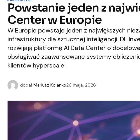
CIEKAWOSTKI
Powstanie jeden z najwi
Center w Europie
W Europie powstaje jeden z największych niez
infrastruktury dla sztucznej inteligencji. DL I
rozwijają platformę AI Data Center o docelo
obsługiwać zaawansowane systemy obliczenio
klientów hyperscale.
dodał
Mariusz Kolanko
26 maja, 2026