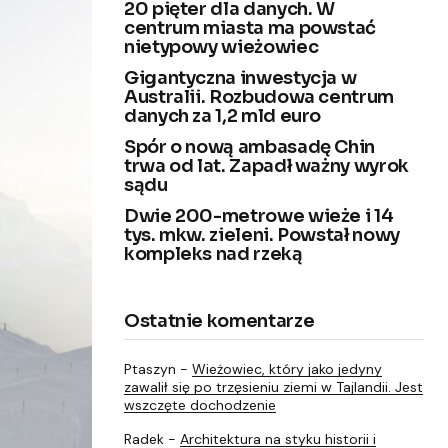
20 pięter dla danych. W
centrum miasta ma powstać
nietypowy wieżowiec
Gigantyczna inwestycja w
Australii. Rozbudowa centrum
danych za 1,2 mld euro
Spór o nową ambasadę Chin
trwa od lat. Zapadł ważny wyrok
sądu
Dwie 200-metrowe wieże i 14
tys. mkw. zieleni. Powstał nowy
kompleks nad rzeką
Ostatnie komentarze
Ptaszyn
-
Wieżowiec, który jako jedyny
zawalił się po trzęsieniu ziemi w Tajlandii. Jest
wszczęte dochodzenie
Radek
-
Architektura na styku historii i