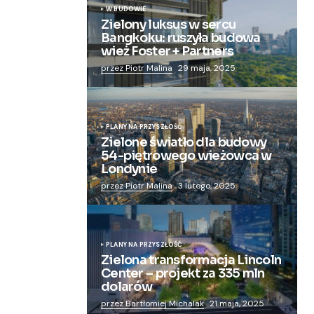
W BUDOWIE
Zielony luksus w sercu
Bangkoku: ruszyła budowa
wież Foster + Partners
przez Piotr Malina
29 maja, 2025
PLANY NA PRZYSZŁOŚĆ
Zielone światło dla budowy
54-piętrowego wieżowca w
Londynie
przez Piotr Malina
3 lutego, 2025
PLANY NA PRZYSZŁOŚĆ
Zielona transformacja Lincoln
Center – projekt za 335 mln
dolarów
przez Bartłomiej Michalak
21 maja, 2025