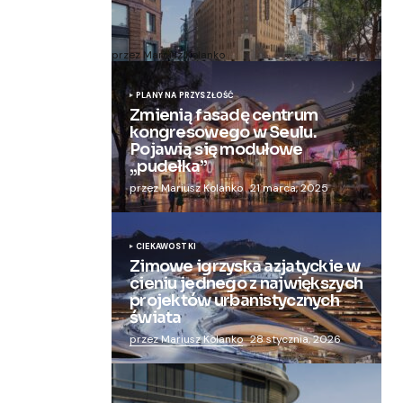
Zmieniają więzienie dla kobiet w
nowoczesny apartamentowiec
przez Mariusz Kolanko
20 lipca, 2024
PLANY NA PRZYSZŁOŚĆ
Zmienią fasadę centrum
kongresowego w Seulu.
Pojawią się modułowe
„pudełka”
przez Mariusz Kolanko
21 marca, 2025
CIEKAWOSTKI
Zimowe igrzyska azjatyckie w
cieniu jednego z największych
projektów urbanistycznych
świata
przez Mariusz Kolanko
28 stycznia, 2026