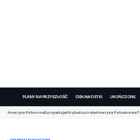
PLANY NA PRZYSZŁOŚĆ
CIEKAWOSTKI
UKOŃCZONE
Ameryka Północna
Europa
Azja
Afryka
Australia
Ameryka Południowa
T