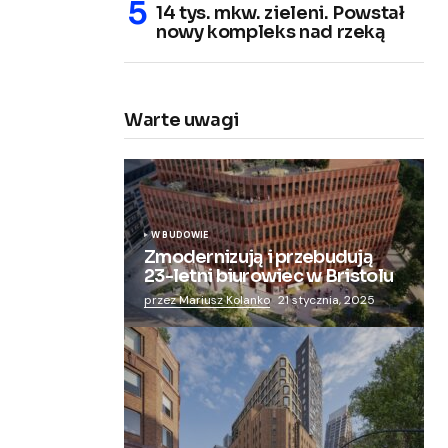
14 tys. mkw. zieleni. Powstał
nowy kompleks nad rzeką
Warte uwagi
W BUDOWIE
Zmodernizują i przebudują
23-letni biurowiec w Bristolu
przez Mariusz Kolanko
21 stycznia, 2025