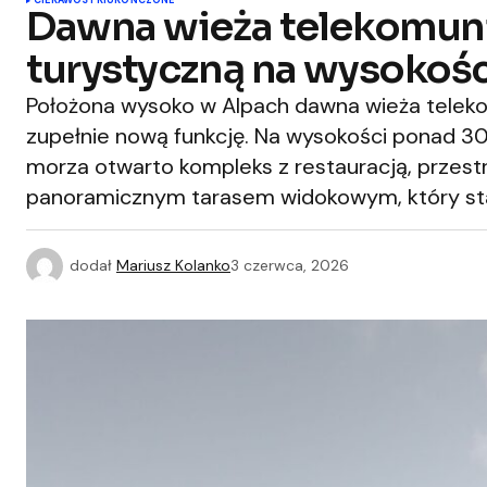
CIEKAWOSTKI
UKOŃCZONE
Dawna wieża telekomunik
turystyczną na wysoko
Położona wysoko w Alpach dawna wieża teleko
zupełnie nową funkcję. Na wysokości ponad
morza otwarto kompleks z restauracją, przest
panoramicznym tarasem widokowym, który stał
dodał
Mariusz Kolanko
3 czerwca, 2026