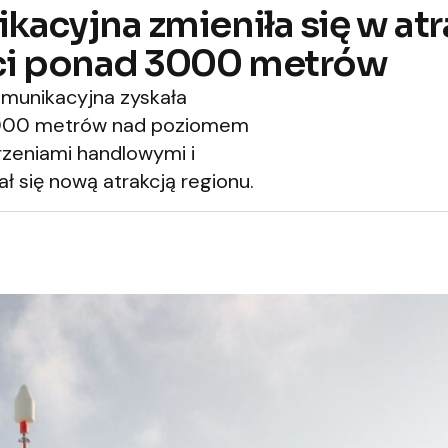
acyjna zmieniła się w atr
ści ponad 3000 metrów
munikacyjna zyskała
 3000 metrów nad poziomem
rzeniami handlowymi i
 się nową atrakcją regionu.