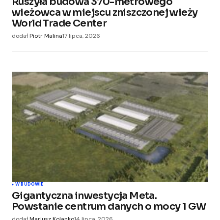
Ruszyła budowa 370-metrowego
wieżowca w miejscu zniszczonej wieży
World Trade Center
dodał
Piotr Malina
17 lipca, 2026
W BUDOWIE
Gigantyczna inwestycja Meta.
Powstanie centrum danych o mocy 1 GW
dodał
Mariusz Kolanko
14 lipca, 2026