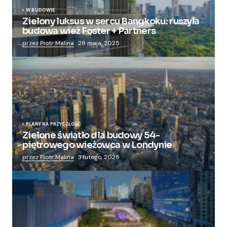
W BUDOWIE
Zielony luksus w sercu Bangkoku: ruszyła
budowa wież Foster + Partners
przez Piotr Malina
29 maja, 2025
PLANY NA PRZYSZŁOŚĆ
Zielone światło dla budowy 54-
piętrowego wieżowca w Londynie
przez Piotr Malina
3 lutego, 2025