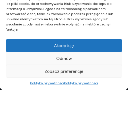
jak pliki cookie, do przechowywania i/lub uzyskiwania dostępu do
informacji o urządzeniu. Zgoda na te technologie pozwoli nam
przetwarzać dane, takie jak zachowanie podczas przeglądania lub
unikalne identyfikatory na tej stronie. Brak wyrażenia zgody lub
wycofanie zgody może niekorzystnie wpłynąć na niektóre cechy i
funkcje.
Akceptuję
Odmów
Zobacz preferencje
Polityka prywatności
Polityka prywatności
REKLAMA
POLITYKA PRYWATNOŚCI
TOP10
REDAKCJA