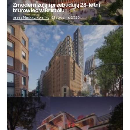
Zmodernizują i przebudują 23-letni
biurowiec w Bristolu
przez Mariusz Kolanko
21 stycznia, 2025
Zmieniają więzienie dla kobiet w nowoczesny
apartamentowiec
przez Mariusz Kolanko
20 lipca, 2024