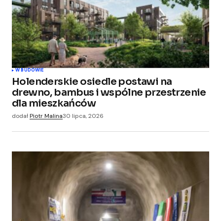
Your Name
*
W BUDOWIE
Holenderskie osiedle postawi na
Your E-mail
*
drewno, bambus i wspólne przestrzenie
dla mieszkańców
Zapamiętaj moje dane w tej przeglądarce
dodał
Piotr Malina
30 lipca, 2026
podczas pisania kolejnych komentarzy.
Submit Comment