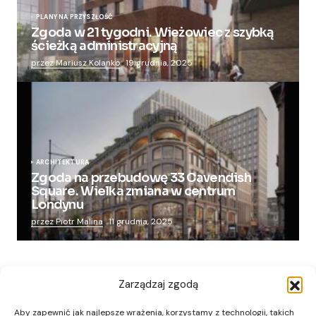
PLANY NA PRZYSZŁOŚĆ
Zgoda w 21 tygodni. Wieżowiec z szybką
ścieżką administracyjną
przez Mariusz Kolanko
19 grudnia, 2025
ARCHITEKTURA
Zgoda na przebudowę 33 Cavendish
Square. Wielka zmiana w centrum
Londynu
przez Piotr Malina
11 grudnia, 2025
Zarządzaj zgodą
Aby zapewnić jak najlepsze wrażenia, korzystamy z technologii, takich