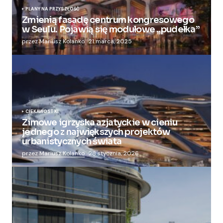
PLANY NA PRZYSZŁOŚĆ
Zmienią fasadę centrum kongresowego
w Seulu. Pojawią się modułowe „pudełka”
przez Mariusz Kolanko
21 marca, 2025
CIEKAWOSTKI
Zimowe igrzyska azjatyckie w cieniu
jednego z największych projektów
urbanistycznych świata
przez Mariusz Kolanko
28 stycznia, 2026