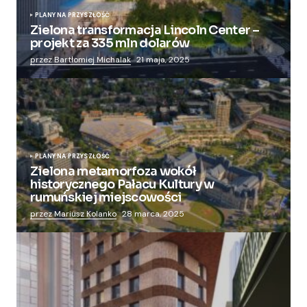
PLANY NA PRZYSZŁOŚĆ
Zielona transformacja Lincoln Center –
projekt za 335 mln dolarów
przez Bartłomiej Michalak
21 maja, 2025
PLANY NA PRZYSZŁOŚĆ
Zielona metamorfoza wokół
historycznego Pałacu Kultury w
rumuńskiej miejscowości
przez Mariusz Kolanko
28 marca, 2025