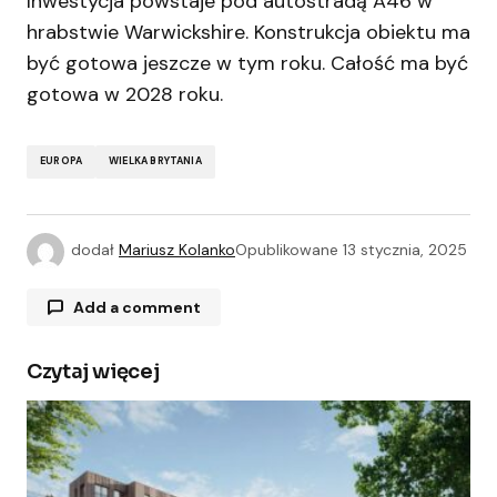
Inwestycja powstaje pod autostradą A46 w
hrabstwie Warwickshire. Konstrukcja obiektu ma
być gotowa jeszcze w tym roku. Całość ma być
gotowa w 2028 roku.
EUROPA
WIELKA BRYTANIA
dodał
Mariusz Kolanko
Opublikowane
13 stycznia, 2025
Add a comment
Czytaj więcej
Twój adres e-mail nie zostanie opublikowany.
Wymagane pola są oznaczone
*
Comment
*