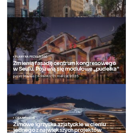
Zmieniają więzienie dla kobiet w nowoczesny
apartamentowiec
przez Mariusz Kolanko
20 lipca, 2024
PLANY NA PRZYSZŁOŚĆ
Zmienią fasadę centrum kongresowego
w Seulu. Pojawią się modułowe „pudełka”
przez Mariusz Kolanko
21 marca, 2025
CIEKAWOSTKI
Zimowe igrzyska azjatyckie w cieniu
jednego z największych projektów