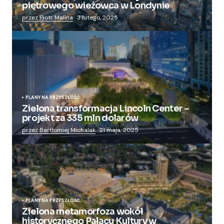
piętrowego wieżowca w Londynie
przez Piotr Malina
3 lutego, 2025
PLANY NA PRZYSZŁOŚĆ
Zielona transformacja Lincoln Center –
projekt za 335 mln dolarów
przez Bartłomiej Michalak
21 maja, 2025
PLANY NA PRZYSZŁOŚĆ
Zielona metamorfoza wokół
historycznego Pałacu Kultury w