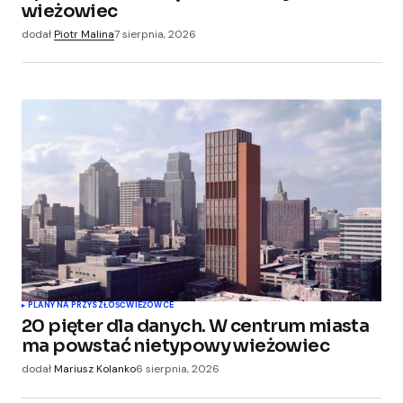
wieżowiec
Zapamiętaj moje dane w tej przeglądarce
dodał
Piotr Malina
7 sierpnia, 2026
podczas pisania kolejnych komentarzy.
Submit Comment
PLANY NA PRZYSZŁOŚĆ
WIEŻOWCE
20 pięter dla danych. W centrum miasta
ma powstać nietypowy wieżowiec
dodał
Mariusz Kolanko
6 sierpnia, 2026