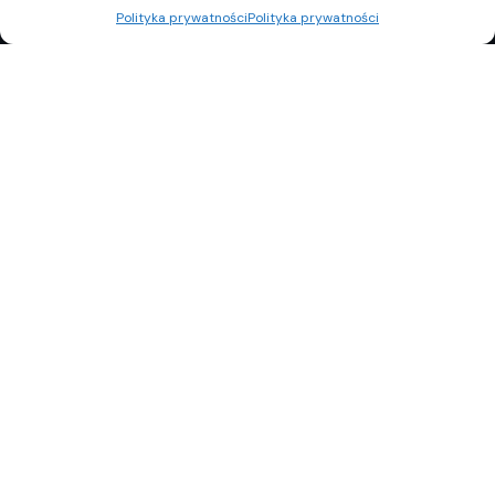
Polityka prywatności
Polityka prywatności
REKLAMA
POLITYKA PRYWATNOŚCI
TOP10
REDAKCJA
© Copyright 2024 Property Observer. All rights reserved.