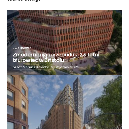
W BUDOWIE
Zmodernizują i przebudują 23-letni
biurowiec w Bristolu
przez Mariusz Kolanko
21 stycznia, 2025