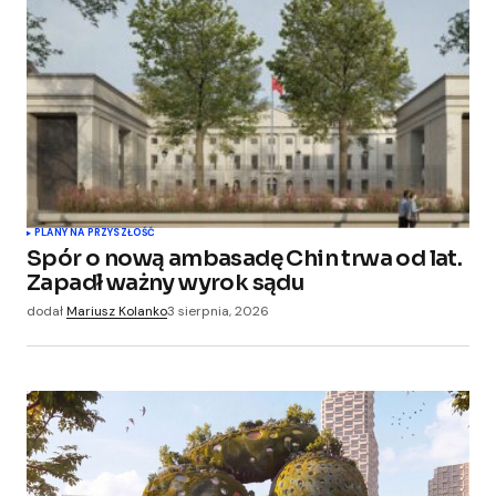
PLANY NA PRZYSZŁOŚĆ
Spór o nową ambasadę Chin trwa od lat.
Zapadł ważny wyrok sądu
dodał
Mariusz Kolanko
3 sierpnia, 2026