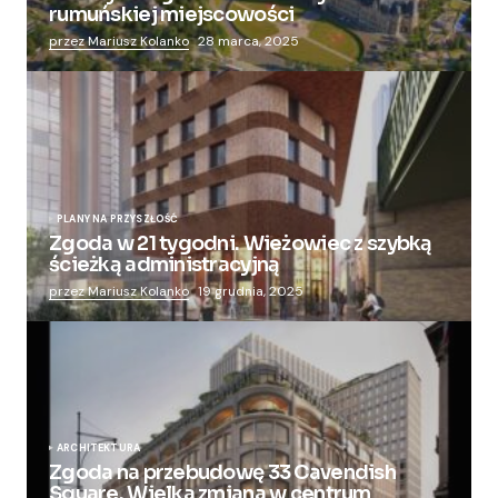
rumuńskiej miejscowości
przez Mariusz Kolanko
28 marca, 2025
PLANY NA PRZYSZŁOŚĆ
Zgoda w 21 tygodni. Wieżowiec z szybką
ścieżką administracyjną
przez Mariusz Kolanko
19 grudnia, 2025
ARCHITEKTURA
Zgoda na przebudowę 33 Cavendish
Square. Wielka zmiana w centrum