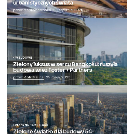
urbanistycznych świata
przez Mariusz Kolanko
28 stycznia, 2026
W BUDOWIE
Zielony luksus w sercu Bangkoku: ruszyła
budowa wież Foster + Partners
przez Piotr Malina
29 maja, 2025
PLANY NA PRZYSZŁOŚĆ
Zielone światło dla budowy 54-