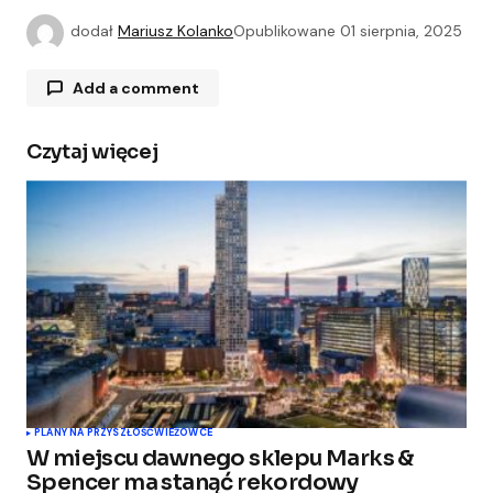
dodał
Mariusz Kolanko
Opublikowane
01 sierpnia, 2025
Add a comment
Czytaj więcej
Twój adres e-mail nie zostanie opublikowany.
Wymagane pola są oznaczone
*
Comment
*
Your Name
*
PLANY NA PRZYSZŁOŚĆ
WIEŻOWCE
W miejscu dawnego sklepu Marks &
Your E-mail
*
Spencer ma stanąć rekordowy