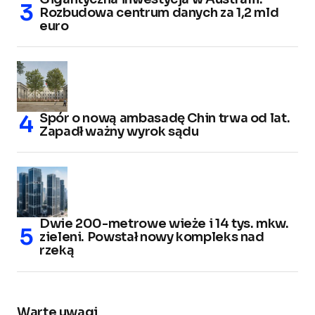
Rozbudowa centrum danych za 1,2 mld
euro
Spór o nową ambasadę Chin trwa od lat.
Zapadł ważny wyrok sądu
Dwie 200-metrowe wieże i 14 tys. mkw.
zieleni. Powstał nowy kompleks nad
rzeką
Warte uwagi