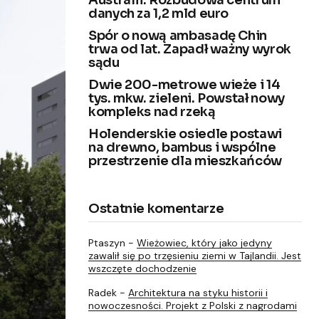
Australii. Rozbudowa centrum
danych za 1,2 mld euro
Spór o nową ambasadę Chin
trwa od lat. Zapadł ważny wyrok
sądu
Dwie 200-metrowe wieże i 14
tys. mkw. zieleni. Powstał nowy
kompleks nad rzeką
Holenderskie osiedle postawi
na drewno, bambus i wspólne
przestrzenie dla mieszkańców
Ostatnie komentarze
Ptaszyn
-
Wieżowiec, który jako jedyny
zawalił się po trzęsieniu ziemi w Tajlandii. Jest
wszczęte dochodzenie
Radek
-
Architektura na styku historii i
nowoczesności. Projekt z Polski z nagrodami