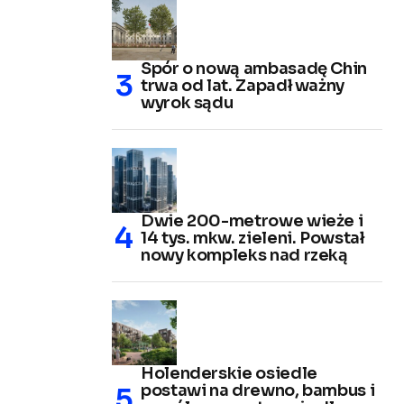
Spór o nową ambasadę Chin
trwa od lat. Zapadł ważny
wyrok sądu
Dwie 200-metrowe wieże i
14 tys. mkw. zieleni. Powstał
nowy kompleks nad rzeką
Holenderskie osiedle
postawi na drewno, bambus i