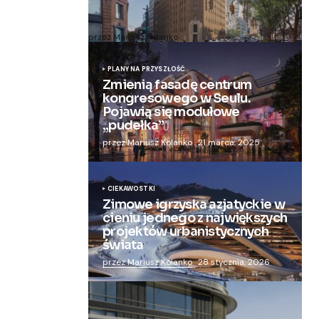
Zmieniają więzienie dla kobiet w
nowoczesny apartamentowiec
przez Mariusz Kolanko
20 lipca, 2024
PLANY NA PRZYSZŁOŚĆ
Zmienią fasadę centrum
kongresowego w Seulu.
Pojawią się modułowe
„pudełka”
przez Mariusz Kolanko
21 marca, 2025
CIEKAWOSTKI
Zimowe igrzyska azjatyckie w
cieniu jednego z największych
projektów urbanistycznych
świata
przez Mariusz Kolanko
28 stycznia, 2026