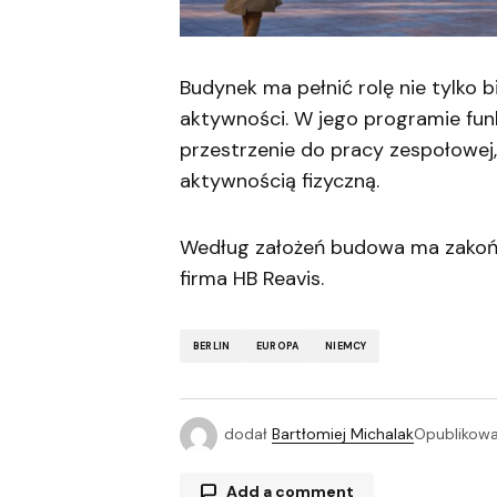
Budynek ma pełnić rolę nie tylko b
aktywności. W jego programie funk
przestrzenie do pracy zespołowej
aktywnością fizyczną.
Według założeń budowa ma zakońc
firma HB Reavis.
BERLIN
EUROPA
NIEMCY
dodał
Bartłomiej Michalak
Opublikow
Add a comment