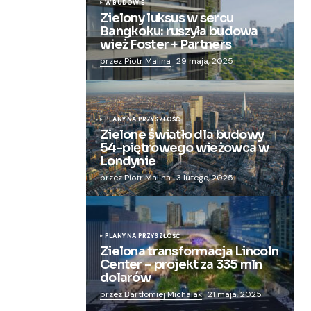
W BUDOWIE
Zielony luksus w sercu
Bangkoku: ruszyła budowa
wież Foster + Partners
przez Piotr Malina
29 maja, 2025
PLANY NA PRZYSZŁOŚĆ
Zielone światło dla budowy
54-piętrowego wieżowca w
Londynie
przez Piotr Malina
3 lutego, 2025
PLANY NA PRZYSZŁOŚĆ
Zielona transformacja Lincoln
Center – projekt za 335 mln
dolarów
przez Bartłomiej Michalak
21 maja, 2025