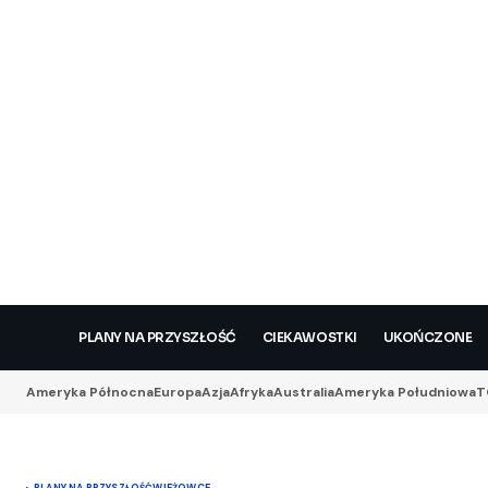
PLANY NA PRZYSZŁOŚĆ
CIEKAWOSTKI
UKOŃCZONE
Ameryka Północna
Europa
Azja
Afryka
Australia
Ameryka Południowa
T