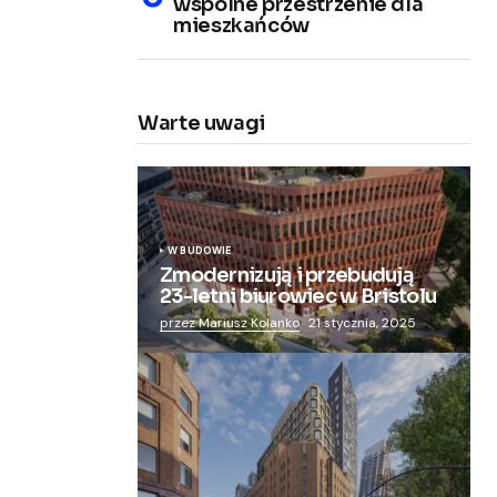
wspólne przestrzenie dla
mieszkańców
Warte uwagi
W BUDOWIE
Zmodernizują i przebudują
23-letni biurowiec w Bristolu
przez Mariusz Kolanko
21 stycznia, 2025