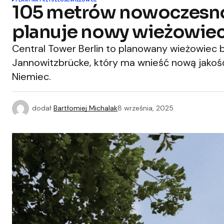
PLANY NA PRZYSZŁOŚĆ
WIEŻOWCE
105 metrów nowoczesnoś
planuje nowy wieżowie
Central Tower Berlin to planowany wieżowiec 
Jannowitzbrücke, który ma wnieść nową jakoś
Niemiec.
dodał
Bartłomiej Michalak
8 września, 2025