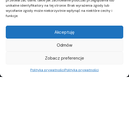
przetwarzać dane, takie jak zachowanie podczas przeglądania lub
unikalne identyfikatory na tej stronie. Brak wyrażenia zgody lub
wycofanie zgody może niekorzystnie wpłynąć na niektóre cechy i
funkcje.
Akceptuję
Odmów
Zobacz preferencje
Polityka prywatności
Polityka prywatności
REKLAMA
POLITYKA PRYWATNOŚCI
TOP10
REDAKCJA
© Copyright 2024 Property Observer. All rights reserved.