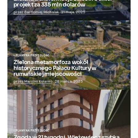
projekt za 335 mln dolarów
przez Bartłomiej Michalak
21 maja, 2025
PLANY NA PRZYSZŁOŚĆ
Zielona metamorfoza wokół
historycznego Pałacu Kultury w
rumuńskiej miejscowości
przez Mariusz Kolanko
28 marca, 2025
PLANY NA PRZYSZŁOŚĆ
Zgoda w 21 tygodni. Wieżowiec z szybką