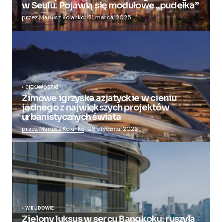
w Seulu. Pojawią się modułowe „pudełka”
przez Mariusz Kolanko
21 marca, 2025
CIEKAWOSTKI
Zimowe igrzyska azjatyckie w cieniu
jednego z największych projektów
urbanistycznych świata
przez Mariusz Kolanko
28 stycznia, 2026
W BUDOWIE
Zielony luksus w sercu Bangkoku: ruszyła