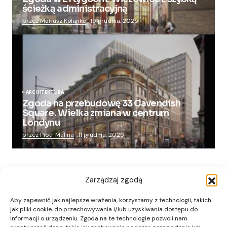
ścieżką administracyjną
przez Mariusz Kolanko
19 grudnia, 2025
ARCHITEKTURA
Zgoda na przebudowę 33 Cavendish
Square. Wielka zmiana w centrum
Londynu
przez Piotr Malina
11 grudnia, 2025
Zarządzaj zgodą
Aby zapewnić jak najlepsze wrażenia, korzystamy z technologii, takich
jak pliki cookie, do przechowywania i/lub uzyskiwania dostępu do
informacji o urządzeniu. Zgoda na te technologie pozwoli nam