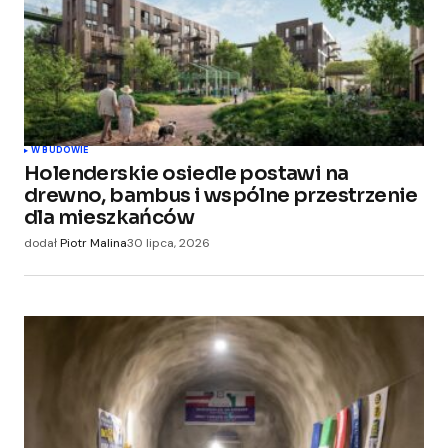
Your Name
*
W BUDOWIE
Holenderskie osiedle postawi na
Your E-mail
*
drewno, bambus i wspólne przestrzenie
dla mieszkańców
Zapamiętaj moje dane w tej przeglądarce
dodał
Piotr Malina
30 lipca, 2026
podczas pisania kolejnych komentarzy.
Submit Comment