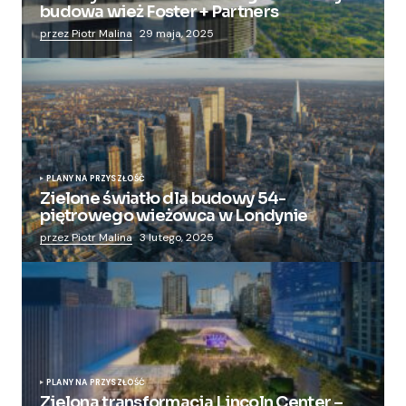
budowa wież Foster + Partners
przez Piotr Malina
29 maja, 2025
PLANY NA PRZYSZŁOŚĆ
Zielone światło dla budowy 54-
piętrowego wieżowca w Londynie
przez Piotr Malina
3 lutego, 2025
PLANY NA PRZYSZŁOŚĆ
Zielona transformacja Lincoln Center –