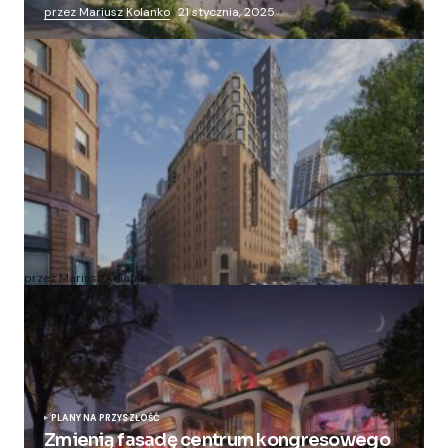
przez Mariusz Kolanko
21 stycznia, 2025
Zmieniają więzienie dla kobiet w nowoczesny
apartamentowiec
przez Mariusz Kolanko
20 lipca, 2024
PLANY NA PRZYSZŁOŚĆ
Zmienią fasadę centrum kongresowego