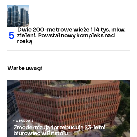
Dwie 200-metrowe wieże i 14 tys. mkw.
zieleni. Powstał nowy kompleks nad
rzeką
Warte uwagi
W BUDOWIE
Zmodernizują i przebudują 23-letni
biurowiec w Bristolu