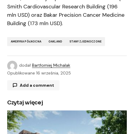
Smith Cardiovascular Research Building (196
mln USD) oraz Bakar Precision Cancer Medicine
Building (173 mln USD).
AMERYKA PÓŁNOCNA
OAKLAND
STANY ZJEDNOCZONE
dodał
Bartłomiej Michalak
Opublikowane
16 września, 2025
Add a comment
Czytaj więcej
Twój adres e-mail nie zostanie opublikowany.
Wymagane pola są oznaczone
*
Comment
*