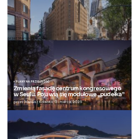
Zmieniają więzienie dla kobiet w nowoczesny
apartamentowiec
przez Mariusz Kolanko
20 lipca, 2024
PLANY NA PRZYSZŁOŚĆ
Zmienią fasadę centrum kongresowego
w Seulu. Pojawią się modułowe „pudełka”
przez Mariusz Kolanko
21 marca, 2025