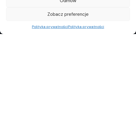
Odmów
Zobacz preferencje
Polityka prywatności
Polityka prywatności
REKLAMA
POLITYKA PRYWATNOŚCI
TOP10
REDAKCJA
© Copyright 2024 Property Observer. All rights reserved.