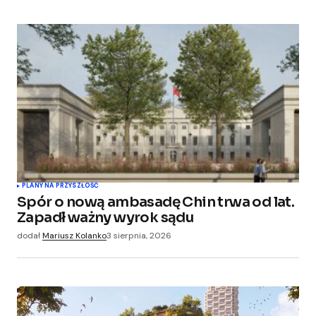
PLANY NA PRZYSZŁOŚĆ
Spór o nową ambasadę Chin trwa od lat.
Zapadł ważny wyrok sądu
dodał
Mariusz Kolanko
3 sierpnia, 2026