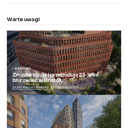
Warte uwagi
W BUDOWIE
Zmodernizują i przebudują 23-letni
biurowiec w Bristolu
przez Mariusz Kolanko
21 stycznia, 2025