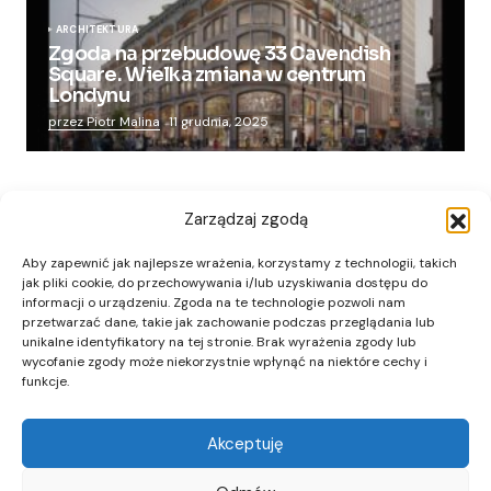
ARCHITEKTURA
Zgoda na przebudowę 33 Cavendish
Square. Wielka zmiana w centrum
Londynu
przez Piotr Malina
11 grudnia, 2025
Zarządzaj zgodą
Aby zapewnić jak najlepsze wrażenia, korzystamy z technologii, takich
jak pliki cookie, do przechowywania i/lub uzyskiwania dostępu do
informacji o urządzeniu. Zgoda na te technologie pozwoli nam
przetwarzać dane, takie jak zachowanie podczas przeglądania lub
unikalne identyfikatory na tej stronie. Brak wyrażenia zgody lub
wycofanie zgody może niekorzystnie wpłynąć na niektóre cechy i
funkcje.
Akceptuję