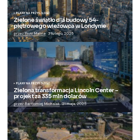
PLANY NA PRZYSZŁOŚĆ
Zielone światło dla budowy 54-
piętrowego wieżowca w Londynie
przez Piotr Malina
3 lutego, 2025
PLANY NA PRZYSZŁOŚĆ
Zielona transformacja Lincoln Center –
projekt za 335 mln dolarów
przez Bartłomiej Michalak
21 maja, 2025