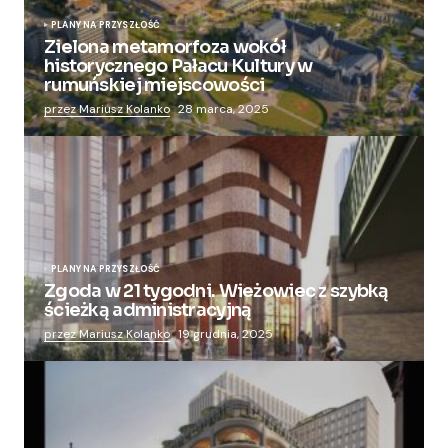
PLANY NA PRZYSZŁOŚĆ
Zielona metamorfoza wokół
historycznego Pałacu Kultury w
rumuńskiej miejscowości
przez Mariusz Kolanko
28 marca, 2025
PLANY NA PRZYSZŁOŚĆ
Zgoda w 21 tygodni. Wieżowiec z szybką
ścieżką administracyjną
przez Mariusz Kolanko
19 grudnia, 2025