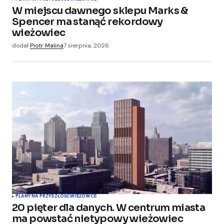
W miejscu dawnego sklepu Marks &
Your E-mail
*
Spencer ma stanąć rekordowy
wieżowiec
Zapamiętaj moje dane w tej przeglądarce
dodał
Piotr Malina
7 sierpnia, 2026
podczas pisania kolejnych komentarzy.
Submit Comment
PLANY NA PRZYSZŁOŚĆ
WIEŻOWCE
20 pięter dla danych. W centrum miasta
ma powstać nietypowy wieżowiec