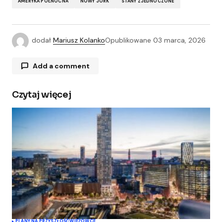
AMERYKA PÓŁNOCNA
NOWY JORK
STANY ZJEDNOCZONE
dodał
Mariusz Kolanko
Opublikowane
03 marca, 2026
Add a comment
Czytaj więcej
Twój adres e-mail nie zostanie opublikowany.
Wymagane pola są oznaczone
*
Comment
*
Your Name
*
PLANY NA PRZYSZŁOŚĆ
WIEŻOWCE