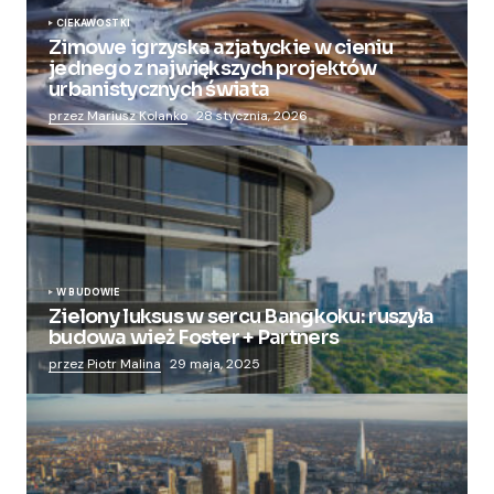
CIEKAWOSTKI
Zimowe igrzyska azjatyckie w cieniu
jednego z największych projektów
urbanistycznych świata
przez Mariusz Kolanko
28 stycznia, 2026
W BUDOWIE
Zielony luksus w sercu Bangkoku: ruszyła
budowa wież Foster + Partners
przez Piotr Malina
29 maja, 2025