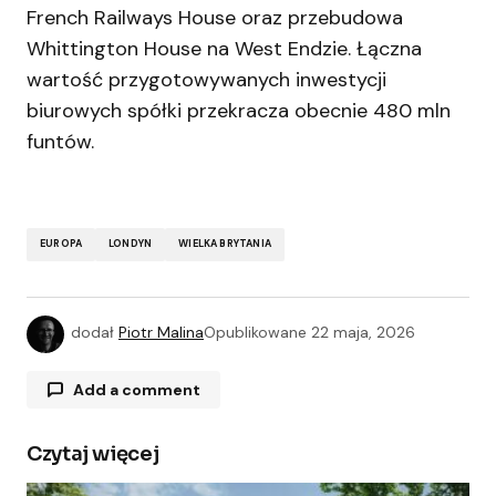
French Railways House oraz przebudowa
Whittington House na West Endzie. Łączna
wartość przygotowywanych inwestycji
biurowych spółki przekracza obecnie 480 mln
funtów.
EUROPA
LONDYN
WIELKA BRYTANIA
dodał
Piotr Malina
Opublikowane
22 maja, 2026
Add a comment
Czytaj więcej
Twój adres e-mail nie zostanie opublikowany.