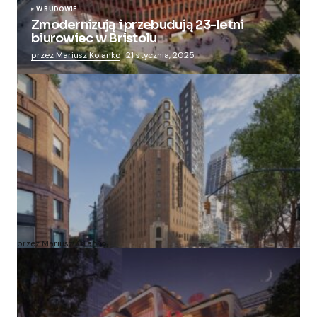
W BUDOWIE
Zmodernizują i przebudują 23-letni
biurowiec w Bristolu
przez Mariusz Kolanko
21 stycznia, 2025
Zmieniają więzienie dla kobiet w nowoczesny
apartamentowiec
przez Mariusz Kolanko
20 lipca, 2024