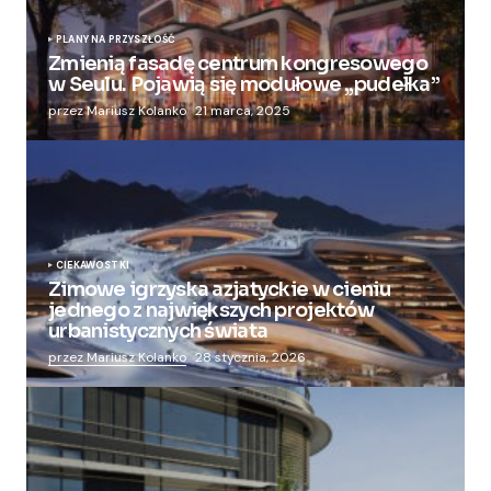
PLANY NA PRZYSZŁOŚĆ
Zmienią fasadę centrum kongresowego
w Seulu. Pojawią się modułowe „pudełka”
przez Mariusz Kolanko
21 marca, 2025
CIEKAWOSTKI
Zimowe igrzyska azjatyckie w cieniu
jednego z największych projektów
urbanistycznych świata
przez Mariusz Kolanko
28 stycznia, 2026