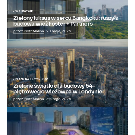
W BUDOWIE
Zielony luksus w sercu Bangkoku: ruszyła
budowa wież Foster + Partners
przez Piotr Malina
29 maja, 2025
PLANY NA PRZYSZŁOŚĆ
Zielone światło dla budowy 54-
piętrowego wieżowca w Londynie
przez Piotr Malina
3 lutego, 2025