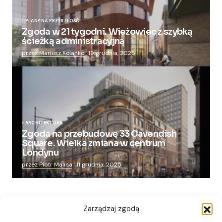
PLANY NA PRZYSZŁOŚĆ
Zgoda w 21 tygodni. Wieżowiec z szybką
ścieżką administracyjną
przez Mariusz Kolanko
19 grudnia, 2025
ARCHITEKTURA
Zgoda na przebudowę 33 Cavendish
Square. Wielka zmiana w centrum
Londynu
przez Piotr Malina
11 grudnia, 2025
Zarządzaj zgodą