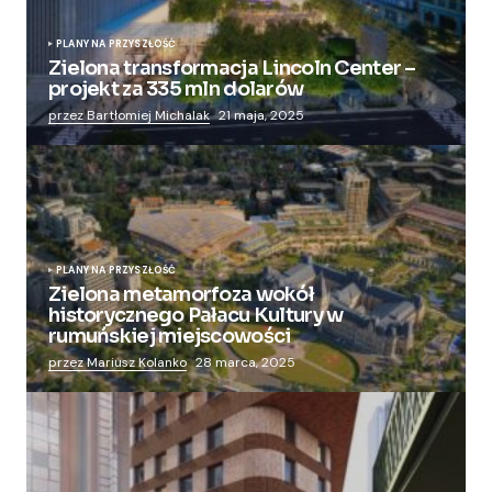
PLANY NA PRZYSZŁOŚĆ
Zielona transformacja Lincoln Center –
projekt za 335 mln dolarów
przez Bartłomiej Michalak
21 maja, 2025
PLANY NA PRZYSZŁOŚĆ
Zielona metamorfoza wokół
historycznego Pałacu Kultury w
rumuńskiej miejscowości
przez Mariusz Kolanko
28 marca, 2025