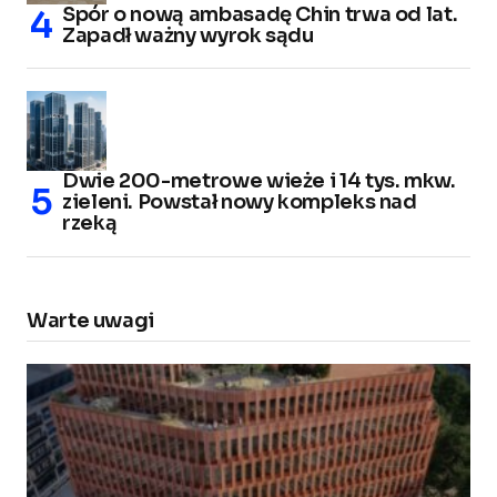
Spór o nową ambasadę Chin trwa od lat.
Zapadł ważny wyrok sądu
Dwie 200-metrowe wieże i 14 tys. mkw.
zieleni. Powstał nowy kompleks nad
rzeką
Warte uwagi