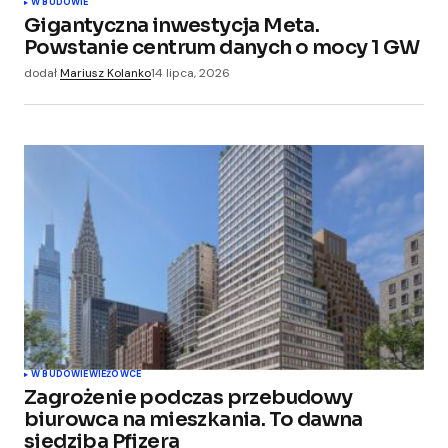
W BUDOWIE
Gigantyczna inwestycja Meta.
Powstanie centrum danych o mocy 1 GW
dodał
Mariusz Kolanko
14 lipca, 2026
W BUDOWIE
WIEŻOWCE
Zagrożenie podczas przebudowy
biurowca na mieszkania. To dawna
siedziba Pfizera