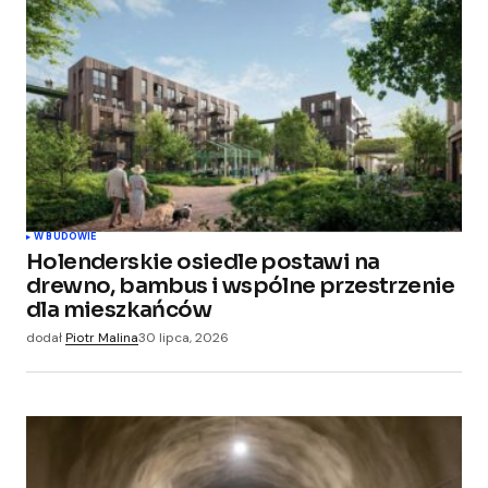
Wymagane pola są oznaczone
*
Comment
*
Your Name
*
W BUDOWIE
Holenderskie osiedle postawi na
Your E-mail
*
drewno, bambus i wspólne przestrzenie
dla mieszkańców
Zapamiętaj moje dane w tej przeglądarce
dodał
Piotr Malina
30 lipca, 2026
podczas pisania kolejnych komentarzy.
Submit Comment