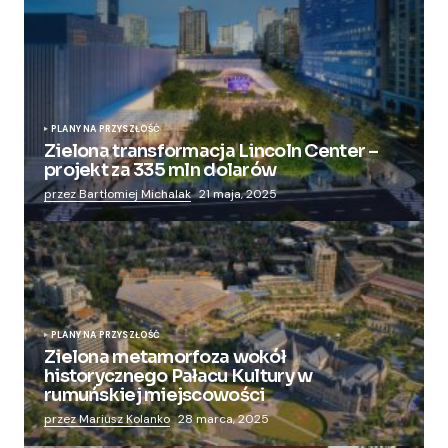
PLANY NA PRZYSZŁOŚĆ
Zielona transformacja Lincoln Center –
projekt za 335 mln dolarów
przez Bartłomiej Michalak
21 maja, 2025
PLANY NA PRZYSZŁOŚĆ
Zielona metamorfoza wokół
historycznego Pałacu Kultury w
rumuńskiej miejscowości
przez Mariusz Kolanko
28 marca, 2025