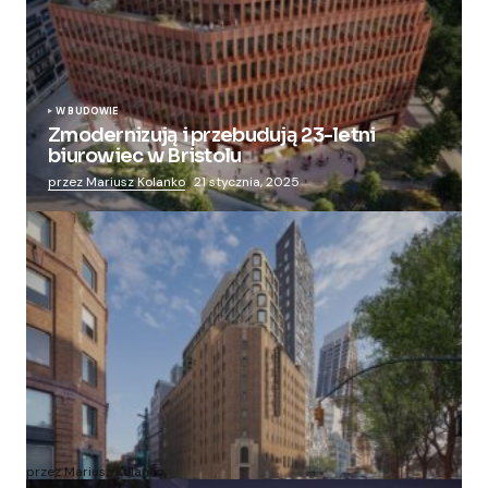
W BUDOWIE
Zmodernizują i przebudują 23-letni
biurowiec w Bristolu
przez Mariusz Kolanko
21 stycznia, 2025
Zmieniają więzienie dla kobiet w nowoczesny
apartamentowiec
przez Mariusz Kolanko
20 lipca, 2024