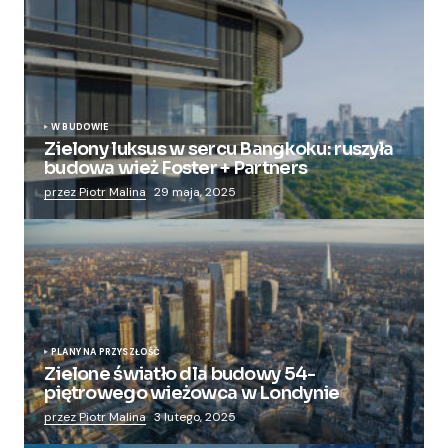
W BUDOWIE
Zielony luksus w sercu Bangkoku: ruszyła
budowa wież Foster + Partners
przez Piotr Malina
29 maja, 2025
PLANY NA PRZYSZŁOŚĆ
Zielone światło dla budowy 54-
piętrowego wieżowca w Londynie
przez Piotr Malina
3 lutego, 2025