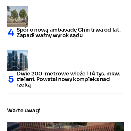
Spór o nową ambasadę Chin trwa od lat.
Zapadł ważny wyrok sądu
Dwie 200-metrowe wieże i 14 tys. mkw.
zieleni. Powstał nowy kompleks nad
rzeką
Warte uwagi