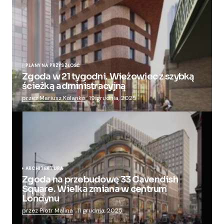
PLANY NA PRZYSZŁOŚĆ
Zgoda w 21 tygodni. Wieżowiec z szybką
ścieżką administracyjną
przez Mariusz Kolanko
19 grudnia, 2025
ARCHITEKTURA
Zgoda na przebudowę 33 Cavendish
Square. Wielka zmiana w centrum
Londynu
przez Piotr Malina
11 grudnia, 2025