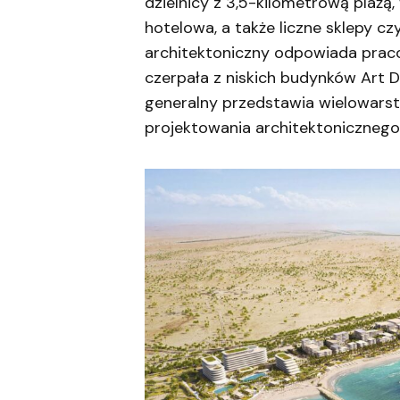
dzielnicy z 3,5-kilometrową plażą
hotelowa, a także liczne sklepy cz
architektoniczny odpowiada pra
czerpała z niskich budynków Art D
generalny przedstawia wielowarst
projektowania architektonicznego