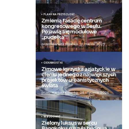
przez Mariusz Kolanko
20 lipca, 2024
PLANY NA PRZYSZŁOŚĆ
Zmienią fasadę centrum
kongresowego w Seulu.
Pojawią się modułowe
„pudełka”
przez Mariusz Kolanko
21 marca, 2025
CIEKAWOSTKI
Zimowe igrzyska azjatyckie w
cieniu jednego z największych
projektów urbanistycznych
świata
przez Mariusz Kolanko
28 stycznia, 2026
W BUDOWIE
Zielony luksus w sercu
Bangkoku: ruszyła budowa