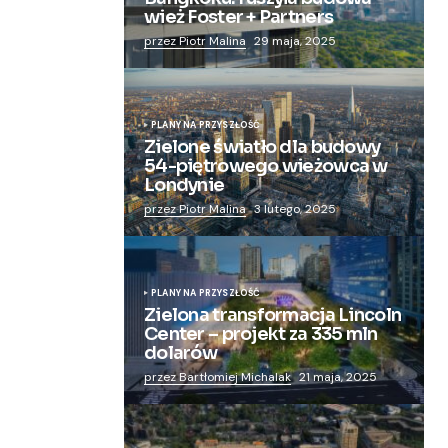
wież Foster + Partners
przez Piotr Malina
29 maja, 2025
PLANY NA PRZYSZŁOŚĆ
Zielone światło dla budowy
54-piętrowego wieżowca w
Londynie
przez Piotr Malina
3 lutego, 2025
PLANY NA PRZYSZŁOŚĆ
Zielona transformacja Lincoln
Center – projekt za 335 mln
dolarów
przez Bartłomiej Michalak
21 maja, 2025