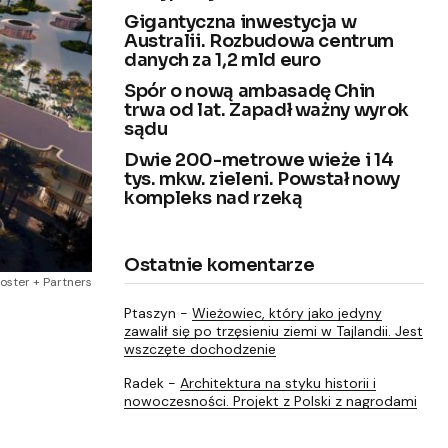
Gigantyczna inwestycja w
Australii. Rozbudowa centrum
danych za 1,2 mld euro
Spór o nową ambasadę Chin
trwa od lat. Zapadł ważny wyrok
sądu
Dwie 200-metrowe wieże i 14
tys. mkw. zieleni. Powstał nowy
kompleks nad rzeką
Ostatnie komentarze
oster + Partners
Ptaszyn
-
Wieżowiec, który jako jedyny
zawalił się po trzęsieniu ziemi w Tajlandii. Jest
wszczęte dochodzenie
Radek
-
Architektura na styku historii i
nowoczesności. Projekt z Polski z nagrodami