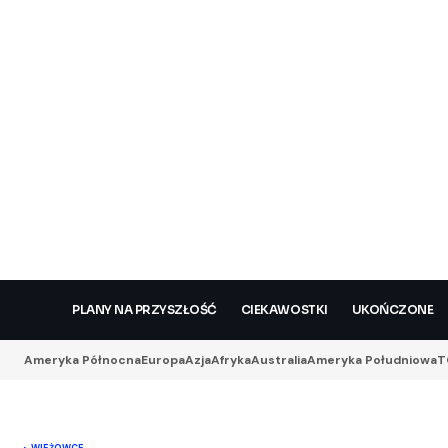
PLANY NA PRZYSZŁOŚĆ
CIEKAWOSTKI
UKOŃCZONE
Ameryka Północna
Europa
Azja
Afryka
Australia
Ameryka Południowa
T