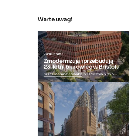
Warte uwagi
W BUDOWIE
Zmodernizują i przebudują
23-letni biurowiec w Bristolu
przez Mariusz Kolanko
21 stycznia, 2025
Zmieniają więzienie dla kobiet w
nowoczesny apartamentowiec