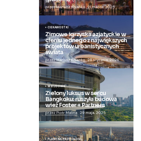
przez Mariusz Kolanko
21 marca, 2025
CIEKAWOSTKI
Zimowe igrzyska azjatyckie w
cieniu jednego z największych
projektów urbanistycznych
świata
przez Mariusz Kolanko
28 stycznia, 2026
W BUDOWIE
Zielony luksus w sercu
Bangkoku: ruszyła budowa
wież Foster + Partners
przez Piotr Malina
29 maja, 2025
PLANY NA PRZYSZŁOŚĆ