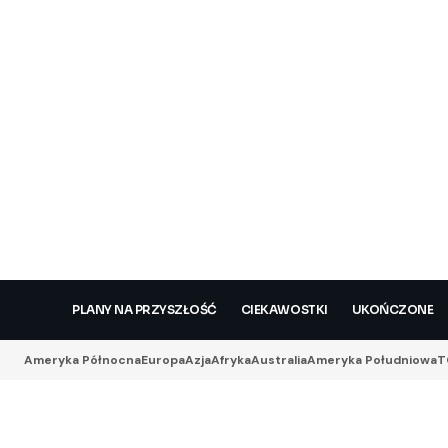
PLANY NA PRZYSZŁOŚĆ
CIEKAWOSTKI
UKOŃCZONE
Ameryka Północna
Europa
Azja
Afryka
Australia
Ameryka Południowa
T