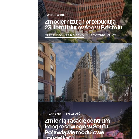
W BUDOWIE
Zmodernizują i przebudują
23-letni biurowiec w Bristolu
przez Mariusz Kolanko
21 stycznia, 2025
Zmieniają więzienie dla kobiet w
nowoczesny apartamentowiec
przez Mariusz Kolanko
20 lipca, 2024
PLANY NA PRZYSZŁOŚĆ
Zmienią fasadę centrum
kongresowego w Seulu.
Pojawią się modułowe
„pudełka”