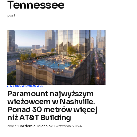
Tennessee
post
W BUDOWIE
WIEŻOWCE
Paramount najwyższym
wieżowcem w Nashville.
Ponad 30 metrów więcej
niż AT&T Building
dodał
Bartłomiej Michalak
3 września, 2024