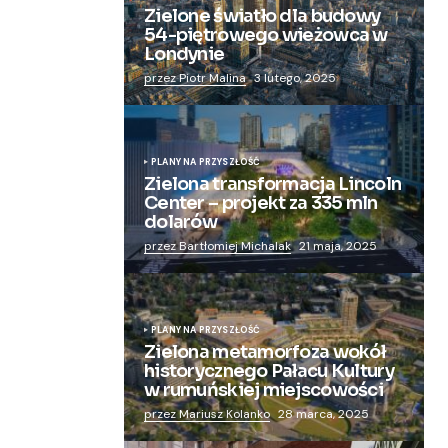
Zielone światło dla budowy
54-piętrowego wieżowca w
Londynie
przez Piotr Malina
3 lutego, 2025
PLANY NA PRZYSZŁOŚĆ
Zielona transformacja Lincoln
Center – projekt za 335 mln
dolarów
przez Bartłomiej Michalak
21 maja, 2025
PLANY NA PRZYSZŁOŚĆ
Zielona metamorfoza wokół
historycznego Pałacu Kultury
w rumuńskiej miejscowości
przez Mariusz Kolanko
28 marca, 2025