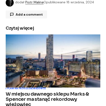
dodał
Piotr Malina
Opublikowane
18 września, 2024
Add a comment
Czytaj więcej
Twój adres e-mail nie zostanie opublikowany.
Wymagane pola są oznaczone
*
Comment
*
Your Name
*
PLANY NA PRZYSZŁOŚĆ
WIEŻOWCE
W miejscu dawnego sklepu Marks &
Your E-mail
*
Spencer ma stanąć rekordowy
wieżowiec