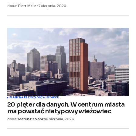
Zapamiętaj moje dane w tej przeglądarce
dodał
Piotr Malina
7 sierpnia, 2026
podczas pisania kolejnych komentarzy.
Submit Comment
PLANY NA PRZYSZŁOŚĆ
WIEŻOWCE
20 pięter dla danych. W centrum miasta
ma powstać nietypowy wieżowiec
dodał
Mariusz Kolanko
6 sierpnia, 2026