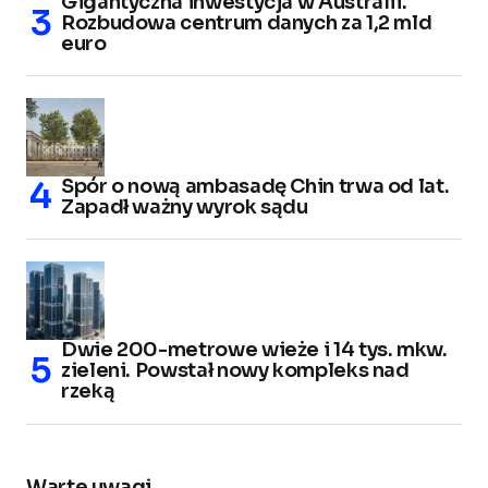
Gigantyczna inwestycja w Australii.
Rozbudowa centrum danych za 1,2 mld
euro
Spór o nową ambasadę Chin trwa od lat.
Zapadł ważny wyrok sądu
Dwie 200-metrowe wieże i 14 tys. mkw.
zieleni. Powstał nowy kompleks nad
rzeką
Warte uwagi