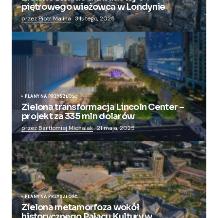
piętrowego wieżowca w Londynie
przez Piotr Malina
3 lutego, 2025
PLANY NA PRZYSZŁOŚĆ
Zielona transformacja Lincoln Center –
projekt za 335 mln dolarów
przez Bartłomiej Michalak
21 maja, 2025
PLANY NA PRZYSZŁOŚĆ
Zielona metamorfoza wokół
historycznego Pałacu Kultury w