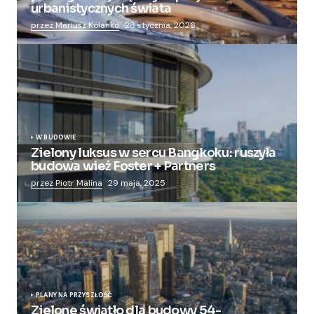
urbanistycznych świata
przez Mariusz Kolanko
28 stycznia, 2026
W BUDOWIE
Zielony luksus w sercu Bangkoku: ruszyła
budowa wież Foster + Partners
przez Piotr Malina
29 maja, 2025
PLANY NA PRZYSZŁOŚĆ
Zielone światło dla budowy 54-