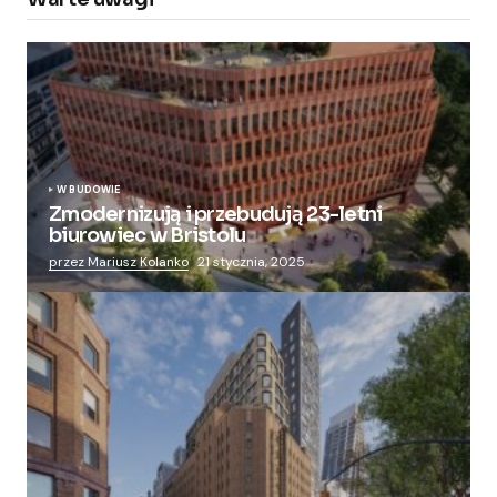
W BUDOWIE
Zmodernizują i przebudują 23-letni
biurowiec w Bristolu
przez Mariusz Kolanko
21 stycznia, 2025