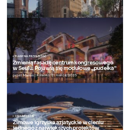
Zmieniają więzienie dla kobiet w nowoczesny
apartamentowiec
przez Mariusz Kolanko
20 lipca, 2024
PLANY NA PRZYSZŁOŚĆ
Zmienią fasadę centrum kongresowego
w Seulu. Pojawią się modułowe „pudełka”
przez Mariusz Kolanko
21 marca, 2025
CIEKAWOSTKI
Zimowe igrzyska azjatyckie w cieniu
jednego z największych projektów