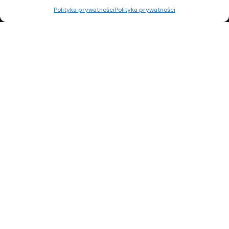
Polityka prywatności
Polityka prywatności
REKLAMA
POLITYKA PRYWATNOŚCI
TOP10
REDAKCJA
© Copyright 2024 Property Observer. All rights reserved.