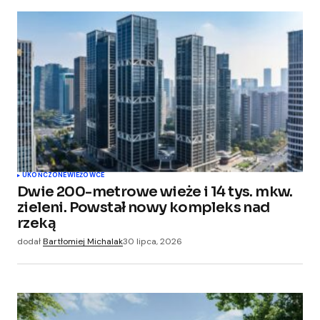
UKOŃCZONE
WIEŻOWCE
Dwie 200-metrowe wieże i 14 tys. mkw.
zieleni. Powstał nowy kompleks nad
rzeką
dodał
Bartłomiej Michalak
30 lipca, 2026