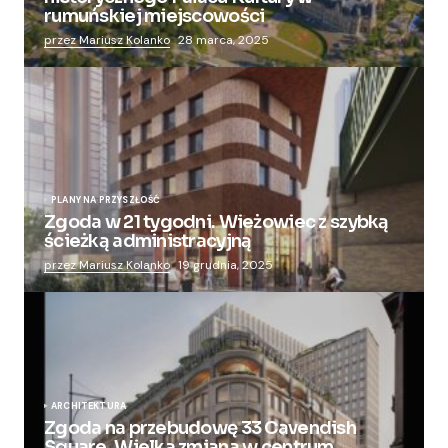
rumuńskiej miejscowości
przez Mariusz Kolanko
28 marca, 2025
PLANY NA PRZYSZŁOŚĆ
Zgoda w 21 tygodni. Wieżowiec z szybką
ścieżką administracyjną
przez Mariusz Kolanko
19 grudnia, 2025
ARCHITEKTURA
Zgoda na przebudowę 33 Cavendish
Square. Wielka zmiana w centrum