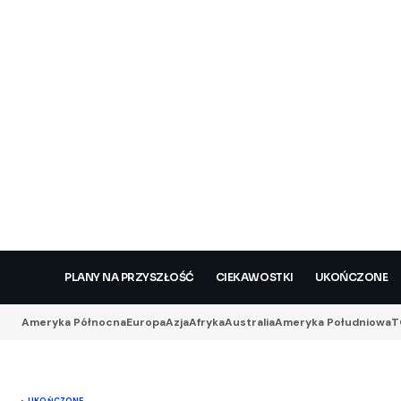
PLANY NA PRZYSZŁOŚĆ
CIEKAWOSTKI
UKOŃCZONE
Ameryka Północna
Europa
Azja
Afryka
Australia
Ameryka Południowa
T