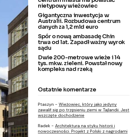
centrum miasta ma powstać
nietypowy wieżowiec
Gigantyczna inwestycja w
Australii. Rozbudowa centrum
danych za 1,2 mld euro
Spór o nową ambasadę Chin
trwa od lat. Zapadł ważny wyrok
sądu
Dwie 200-metrowe wieże i 14
tys. mkw. zieleni. Powstał nowy
kompleks nad rzeką
Ostatnie komentarze
Ptaszyn
-
Wieżowiec, który jako jedyny
zawalił się po trzęsieniu ziemi w Tajlandii. Jest
wszczęte dochodzenie
Radek
-
Architektura na styku historii i
nowoczesności. Projekt z Polski z nagrodami