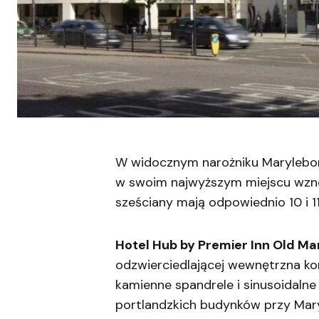
W widocznym narożniku Marylebo
w swoim najwyższym miejscu wznos
sześciany mają odpowiednio 10 i 11
Hotel Hub by Premier Inn Old M
odzwierciedlającej wewnętrzna k
kamienne spandrele i sinusoidalne 
portlandzkich budynków przy Mar