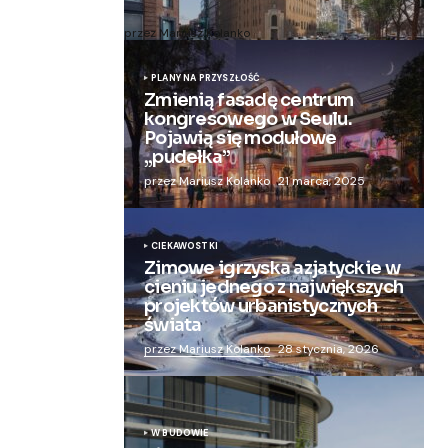
nowoczesny apartamentowiec
przez Mariusz Kolanko
20 lipca, 2024
PLANY NA PRZYSZŁOŚĆ
Zmienią fasadę centrum
kongresowego w Seulu.
Pojawią się modułowe
„pudełka”
przez Mariusz Kolanko
21 marca, 2025
CIEKAWOSTKI
Zimowe igrzyska azjatyckie w
cieniu jednego z największych
projektów urbanistycznych
świata
przez Mariusz Kolanko
28 stycznia, 2026
W BUDOWIE