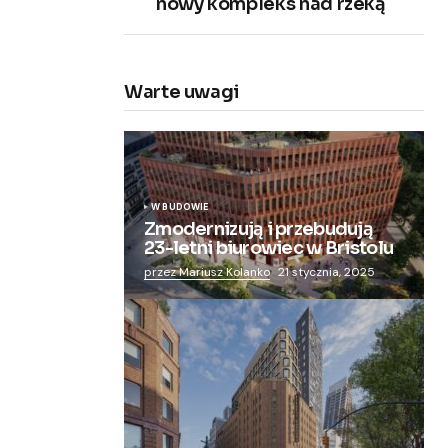
nowy kompleks nad rzeką
Warte uwagi
W BUDOWIE
Zmodernizują i przebudują
23-letni biurowiec w Bristolu
przez Mariusz Kolanko
21 stycznia, 2025
Zmieniają więzienie dla kobiet w