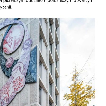
 był pierwszym oddziałem położniczym otwartym
ytanii.