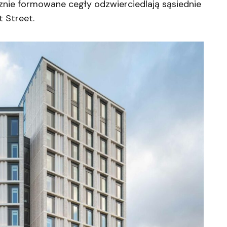
znie formowane cegły odzwierciedlają sąsiednie
 Street.