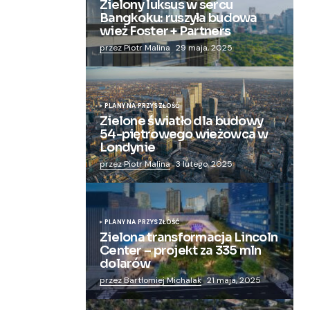
Zielony luksus w sercu
Bangkoku: ruszyła budowa
wież Foster + Partners
przez Piotr Malina
29 maja, 2025
PLANY NA PRZYSZŁOŚĆ
Zielone światło dla budowy
54-piętrowego wieżowca w
Londynie
przez Piotr Malina
3 lutego, 2025
PLANY NA PRZYSZŁOŚĆ
Zielona transformacja Lincoln
Center – projekt za 335 mln
dolarów
przez Bartłomiej Michalak
21 maja, 2025