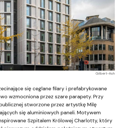
Gilbert-Ash
cinające się ceglane filary i prefabrykowane
owo wzmocniona przez szare parapety. Przy
i publicznej stworzone przez artystkę Milę
biających się aluminiowych paneli. Motywem
spirowane Szpitalem Królowej Charlotty, który