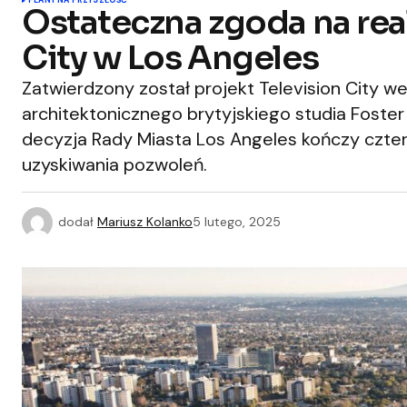
PLANY NA PRZYSZŁOŚĆ
Ostateczna zgoda na real
City w Los Angeles
Zatwierdzony został projekt Television City w
architektonicznego brytyjskiego studia Foster
decyzja Rady Miasta Los Angeles kończy czter
uzyskiwania pozwoleń.
dodał
Mariusz Kolanko
5 lutego, 2025