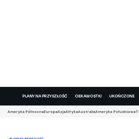
PLANY NA PRZYSZŁOŚĆ
CIEKAWOSTKI
UKOŃCZONE
Ameryka Północna
Europa
Azja
Afryka
Australia
Ameryka Południowa
T