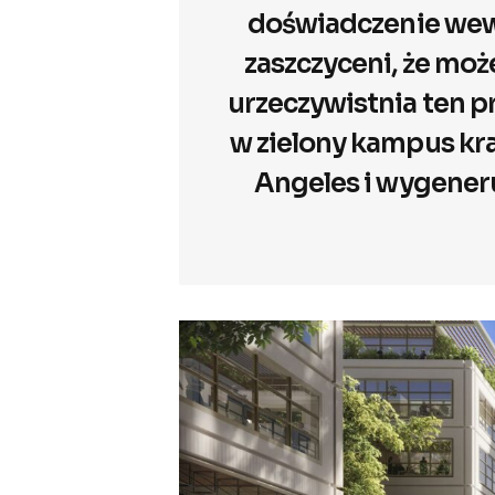
doświadczenie wewn
zaszczyceni, że moż
urzeczywistnia ten p
w zielony kampus kra
Angeles i wygener