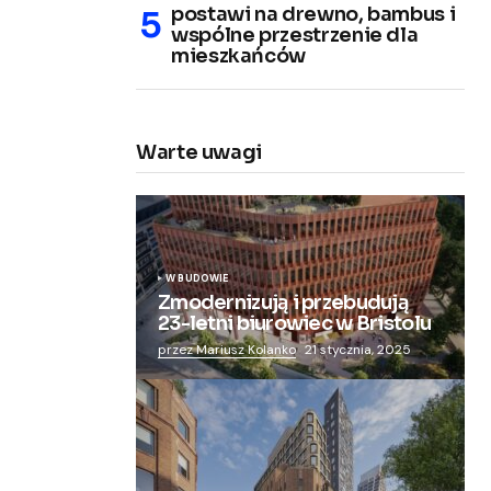
postawi na drewno, bambus i
wspólne przestrzenie dla
mieszkańców
Warte uwagi
W BUDOWIE
Zmodernizują i przebudują
23-letni biurowiec w Bristolu
przez Mariusz Kolanko
21 stycznia, 2025