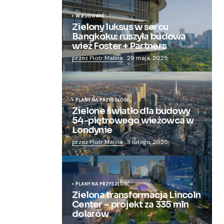
W BUDOWIE
Zielony luksus w sercu
Bangkoku: ruszyła budowa
wież Foster + Partners
przez Piotr Malina
29 maja, 2025
PLANY NA PRZYSZŁOŚĆ
Zielone światło dla budowy
54-piętrowego wieżowca w
Londynie
przez Piotr Malina
3 lutego, 2025
PLANY NA PRZYSZŁOŚĆ
Zielona transformacja Lincoln
Center – projekt za 335 mln
dolarów