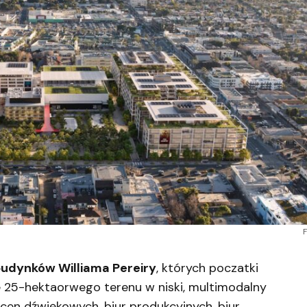
F
udynków Williama Pereiry
, których poczatki
ie 25-hektaorwego terenu w niski, multimodalny
cen dźwiękowych, biur produkcyjnych, biur