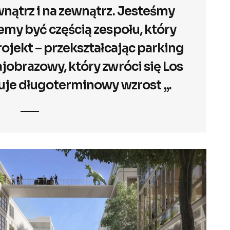
ątrz i na zewnątrz. Jesteśmy
emy być częścią zespołu, który
rojekt – przekształcając parking
jobrazowy, który zwróci się Los
uje długoterminowy wzrost „.