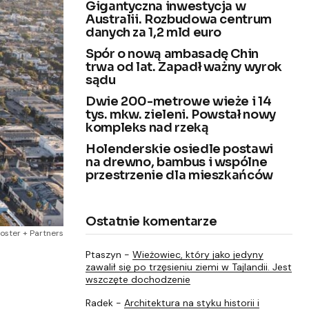
Gigantyczna inwestycja w
Australii. Rozbudowa centrum
danych za 1,2 mld euro
Spór o nową ambasadę Chin
trwa od lat. Zapadł ważny wyrok
sądu
Dwie 200-metrowe wieże i 14
tys. mkw. zieleni. Powstał nowy
kompleks nad rzeką
Holenderskie osiedle postawi
na drewno, bambus i wspólne
przestrzenie dla mieszkańców
Ostatnie komentarze
oster + Partners
Ptaszyn
-
Wieżowiec, który jako jedyny
zawalił się po trzęsieniu ziemi w Tajlandii. Jest
wszczęte dochodzenie
Radek
-
Architektura na styku historii i