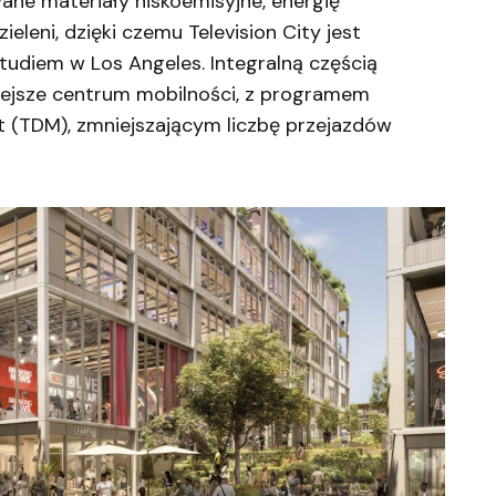
wane materiały niskoemisyjne, energię
eleni, dzięki czemu Television City jest
tudiem w Los Angeles. Integralną częścią
iejsze centrum mobilności, z programem
 (TDM), zmniejszającym liczbę przejazdów