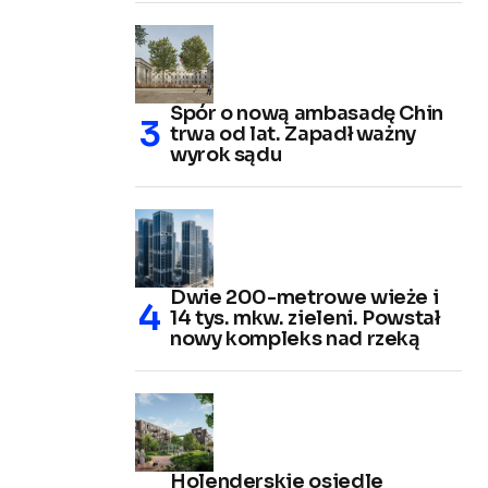
Spór o nową ambasadę Chin
trwa od lat. Zapadł ważny
wyrok sądu
Dwie 200-metrowe wieże i
14 tys. mkw. zieleni. Powstał
nowy kompleks nad rzeką
Holenderskie osiedle