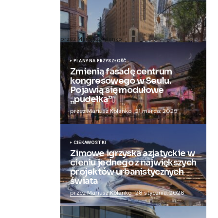
Zmieniają więzienie dla kobiet w
nowoczesny apartamentowiec
przez Mariusz Kolanko
20 lipca, 2024
PLANY NA PRZYSZŁOŚĆ
Zmienią fasadę centrum
kongresowego w Seulu.
Pojawią się modułowe
„pudełka”
przez Mariusz Kolanko
21 marca, 2025
CIEKAWOSTKI
Zimowe igrzyska azjatyckie w
cieniu jednego z największych
projektów urbanistycznych
świata
przez Mariusz Kolanko
28 stycznia, 2026