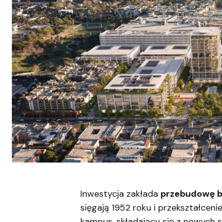
Inwestycja zakłada
przebudowę b
sięgają 1952 roku i przekształcen
kampus, składający się z nowych s