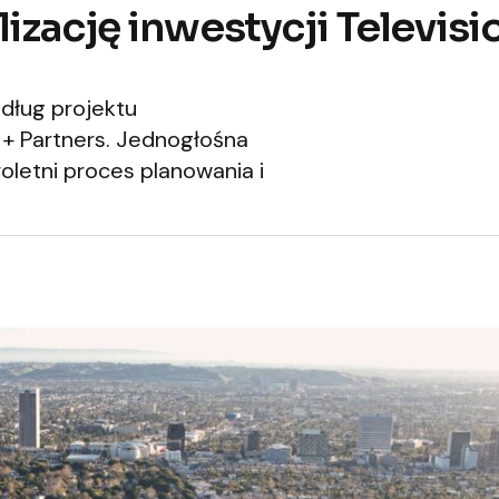
izację inwestycji Televisi
edług projektu
 + Partners. Jednogłośna
oletni proces planowania i