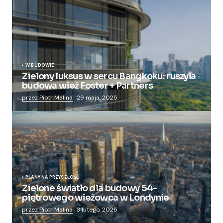
W BUDOWIE
Zielony luksus w sercu Bangkoku: ruszyła
budowa wież Foster + Partners
przez Piotr Malina
29 maja, 2025
PLANY NA PRZYSZŁOŚĆ
Zielone światło dla budowy 54-
piętrowego wieżowca w Londynie
przez Piotr Malina
3 lutego, 2025