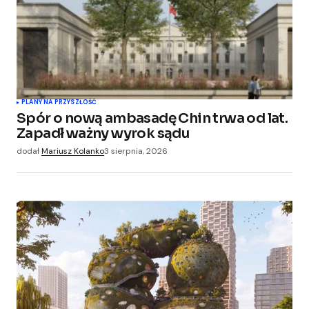
PLANY NA PRZYSZŁOŚĆ
Spór o nową ambasadę Chin trwa od lat.
Zapadł ważny wyrok sądu
dodał
Mariusz Kolanko
3 sierpnia, 2026