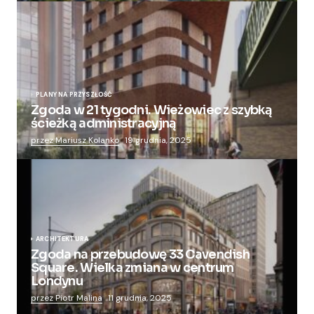
PLANY NA PRZYSZŁOŚĆ
Zgoda w 21 tygodni. Wieżowiec z szybką
ścieżką administracyjną
przez Mariusz Kolanko
19 grudnia, 2025
ARCHITEKTURA
Zgoda na przebudowę 33 Cavendish
Square. Wielka zmiana w centrum
Londynu
przez Piotr Malina
11 grudnia, 2025