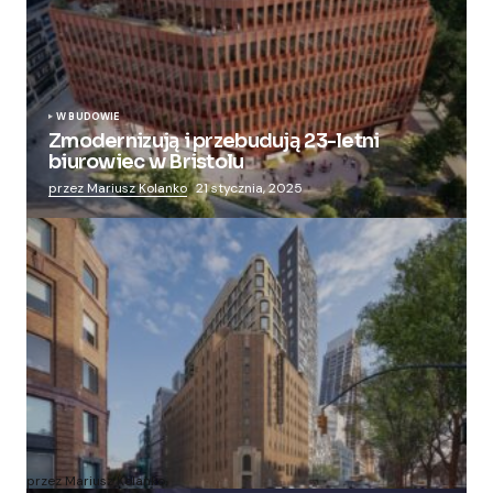
W BUDOWIE
Zmodernizują i przebudują 23-letni
biurowiec w Bristolu
przez Mariusz Kolanko
21 stycznia, 2025
Zmieniają więzienie dla kobiet w nowoczesny
apartamentowiec
przez Mariusz Kolanko
20 lipca, 2024