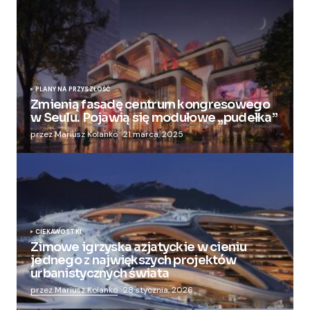
PLANY NA PRZYSZŁOŚĆ
Zmienią fasadę centrum kongresowego
w Seulu. Pojawią się modułowe „pudełka”
przez Mariusz Kolanko
21 marca, 2025
CIEKAWOSTKI
Zimowe igrzyska azjatyckie w cieniu
jednego z największych projektów
urbanistycznych świata
przez Mariusz Kolanko
28 stycznia, 2026