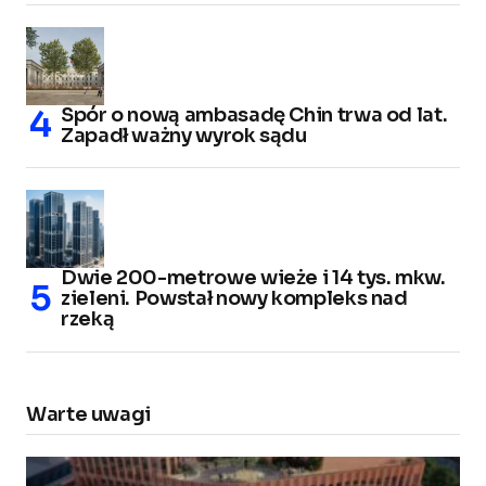
Spór o nową ambasadę Chin trwa od lat.
Zapadł ważny wyrok sądu
Dwie 200-metrowe wieże i 14 tys. mkw.
zieleni. Powstał nowy kompleks nad
rzeką
Warte uwagi