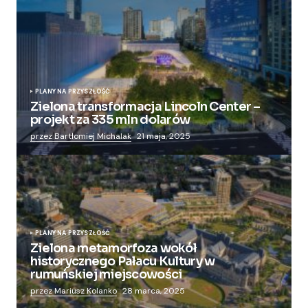
PLANY NA PRZYSZŁOŚĆ
Zielona transformacja Lincoln Center –
projekt za 335 mln dolarów
przez Bartłomiej Michalak
21 maja, 2025
PLANY NA PRZYSZŁOŚĆ
Zielona metamorfoza wokół
historycznego Pałacu Kultury w
rumuńskiej miejscowości
przez Mariusz Kolanko
28 marca, 2025