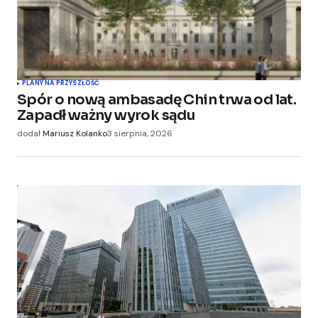
PLANY NA PRZYSZŁOŚĆ
Spór o nową ambasadę Chin trwa od lat.
Zapadł ważny wyrok sądu
dodał
Mariusz Kolanko
3 sierpnia, 2026