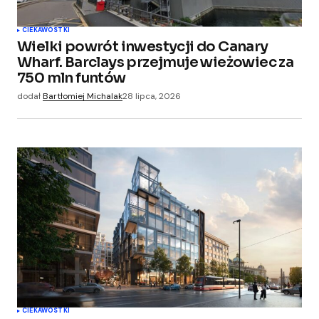
CIEKAWOSTKI
Wielki powrót inwestycji do Canary
Wharf. Barclays przejmuje wieżowiec za
750 mln funtów
dodał
Bartłomiej Michalak
28 lipca, 2026
CIEKAWOSTKI