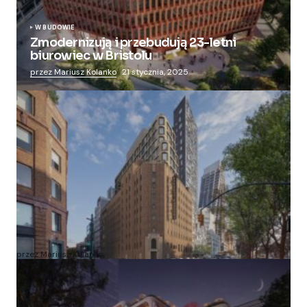
W BUDOWIE
Zmodernizują i przebudują 23-letni
biurowiec w Bristolu
przez Mariusz Kolanko
21 stycznia, 2025
Zmieniają więzienie dla kobiet w nowoczesny
apartamentowiec
przez Mariusz Kolanko
20 lipca, 2024