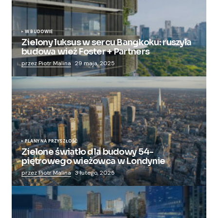
W BUDOWIE
Zielony luksus w sercu Bangkoku: ruszyła
budowa wież Foster + Partners
przez Piotr Malina
29 maja, 2025
PLANY NA PRZYSZŁOŚĆ
Zielone światło dla budowy 54-
piętrowego wieżowca w Londynie
przez Piotr Malina
3 lutego, 2025