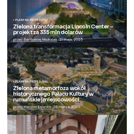
PLANY NA PRZYSZŁOŚĆ
Zielona transformacja Lincoln Center –
projekt za 335 mln dolarów
przez Bartłomiej Michalak
21 maja, 2025
PLANY NA PRZYSZŁOŚĆ
Zielona metamorfoza wokół
historycznego Pałacu Kultury w
rumuńskiej miejscowości
przez Mariusz Kolanko
28 marca, 2025