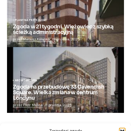
PLANY NA PRZYSZŁOŚĆ
Zgoda w 21 tygodni. Wieżowiec z szybką
ścieżką administracyjną
przez Mariusz Kolanko
19 grudnia, 2025
ARCHITEKTURA
Zgoda na przebudowę 33 Cavendish
Square. Wielka zmiana w centrum
Londynu
przez Piotr Malina
11 grudnia, 2025