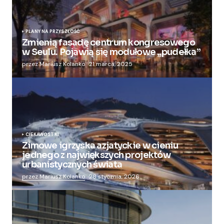
PLANY NA PRZYSZŁOŚĆ
Zmienią fasadę centrum kongresowego
w Seulu. Pojawią się modułowe „pudełka”
przez Mariusz Kolanko
21 marca, 2025
CIEKAWOSTKI
Zimowe igrzyska azjatyckie w cieniu
jednego z największych projektów
urbanistycznych świata
przez Mariusz Kolanko
28 stycznia, 2026