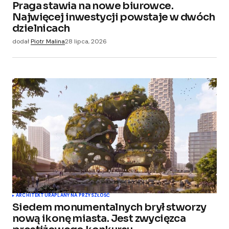
Praga stawia na nowe biurowce.
Najwięcej inwestycji powstaje w dwóch
dzielnicach
dodał
Piotr Malina
28 lipca, 2026
ARCHITEKTURA
PLANY NA PRZYSZŁOŚĆ
Siedem monumentalnych brył stworzy
nową ikonę miasta. Jest zwycięzca