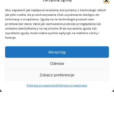
Zarządzaj zgodą
Aby zapewnić jak najlepsze wrażenia, korzystamy z technologii, takich
jak pliki cookie, do przechowywania i/lub uzyskiwania dostępu do
informacji o urządzeniu. Zgoda na te technologie pozwoli nam
przetwarzać dane, takie jak zachowanie podczas przeglądania lub
unikalne identyfikatory na tej stronie. Brak wyrażenia zgody lub
wycofanie zgody może niekorzystnie wpłynąć na niektóre cechy i
funkcje.
Akceptuję
Odmów
Zobacz preferencje
Polityka prywatności
Polityka prywatności
REKLAMA
POLITYKA PRYWATNOŚCI
TOP10
REDAKCJA