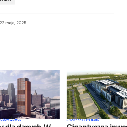
BRYTANIA
22 maja, 2025
blikowany.
Wymagane pola są oznaczone
*
Your E-mail
*
ŁOŚĆ
WIEŻOWCE
PLANY NA PRZYSZŁOŚĆ