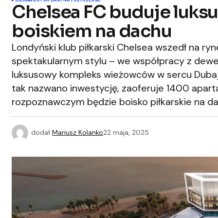
CIEKAWOSTKI
PLANY NA PRZYSZŁOŚĆ
Chelsea FC buduje luks
boiskiem na dachu
Londyński klub piłkarski Chelsea wszedł na ry
spektakularnym stylu – we współpracy z de
luksusowy kompleks wieżowców w sercu Dubaj
tak nazwano inwestycję, zaoferuje 1400 apart
rozpoznawczym będzie boisko piłkarskie na d
dodał
Mariusz Kolanko
22 maja, 2025