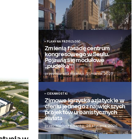
Zmieniają więzienie dla kobiet w
nowoczesny apartamentowiec
przez Mariusz Kolanko
20 lipca, 2024
PLANY NA PRZYSZŁOŚĆ
Zmienią fasadę centrum
kongresowego w Seulu.
Pojawią się modułowe
„pudełka”
przez Mariusz Kolanko
21 marca, 2025
CIEKAWOSTKI
Zimowe igrzyska azjatyckie w
cieniu jednego z największych
projektów urbanistycznych
świata
przez Mariusz Kolanko
28 stycznia, 2026