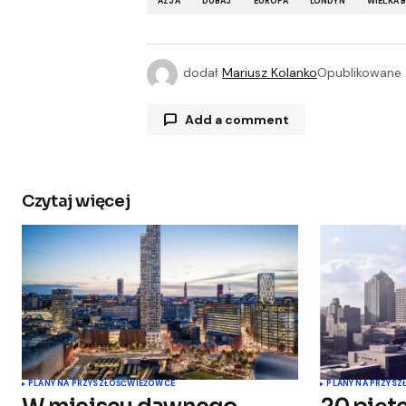
AZJA
DUBAJ
EUROPA
LONDYN
WIELKA 
dodał
Mariusz Kolanko
Opublikowane
Add a comment
Czytaj więcej
Twój adres e-mail nie zostanie opu
Comment
*
Your Name
*
PLANY NA PRZYSZŁOŚĆ
WIEŻOWCE
PLANY NA PRZYSZ