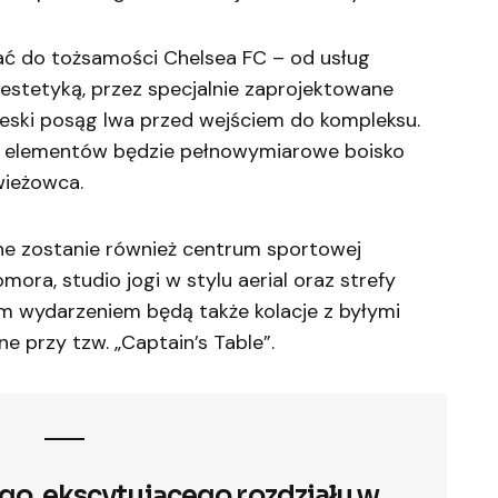
wać do tożsamości Chelsea FC – od usług
estetyką, przez specjalnie zaprojektowane
ieski posąg lwa przed wejściem do kompleksu.
ch elementów będzie pełnowymiarowe boisko
wieżowca.
e zostanie również centrum sportowej
mora, studio jogi w stylu aerial oraz strefy
ym wydarzeniem będą także kolacje z byłymi
 przy tzw. „Captain’s Table”.
go, ekscytującego rozdziału w