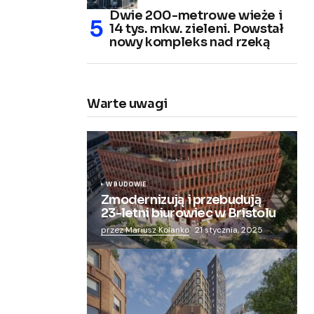
Dwie 200-metrowe wieże i
14 tys. mkw. zieleni. Powstał
nowy kompleks nad rzeką
Warte uwagi
W BUDOWIE
Zmodernizują i przebudują
23-letni biurowiec w Bristolu
przez Mariusz Kolanko
21 stycznia, 2025