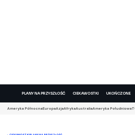
PLANY NA PRZYSZŁOŚĆ
CIEKAWOSTKI
UKOŃCZONE
Ameryka Północna
Europa
Azja
Afryka
Australia
Ameryka Południowa
T