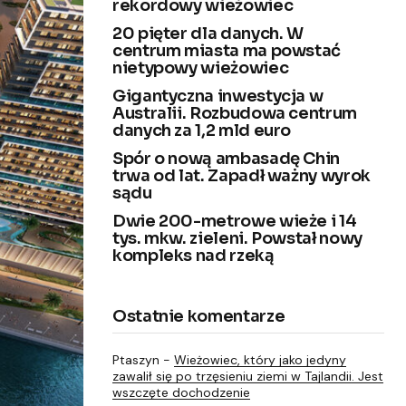
rekordowy wieżowiec
20 pięter dla danych. W
centrum miasta ma powstać
nietypowy wieżowiec
Gigantyczna inwestycja w
Australii. Rozbudowa centrum
danych za 1,2 mld euro
Spór o nową ambasadę Chin
trwa od lat. Zapadł ważny wyrok
sądu
Dwie 200-metrowe wieże i 14
tys. mkw. zieleni. Powstał nowy
kompleks nad rzeką
Ostatnie komentarze
Ptaszyn
-
Wieżowiec, który jako jedyny
zawalił się po trzęsieniu ziemi w Tajlandii. Jest
wszczęte dochodzenie