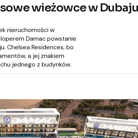
usowe wieżowce w Dubaju 
nek nieruchomości w
weloperem Damac powstanie
u. Chelsea Residences, bo
amentów, a jej znakiem
achu jednego z budynków.