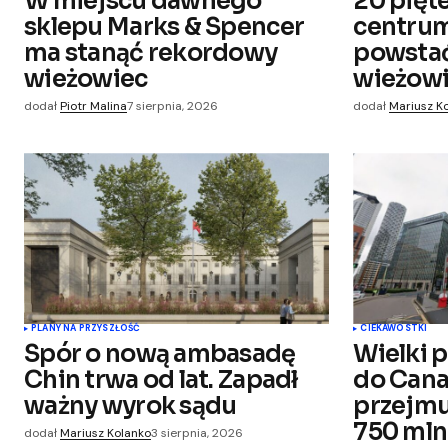
W miejscu dawnego
20 pięt
Zapamiętaj moje dane w tej
sklepu Marks & Spencer
centrum
przeglądarce podczas pisania kol
komentarzy.
ma stanąć rekordowy
powsta
wieżowiec
wieżow
Submit Comment
dodał
Piotr Malina
7 sierpnia, 2026
dodał
Mariusz K
PLANY NA PRZYSZŁOŚĆ
CIEKAWOSTKI
Spór o nową ambasadę
Wielki 
Chin trwa od lat. Zapadł
do Cana
ważny wyrok sądu
przejmu
750 mln
dodał
Mariusz Kolanko
3 sierpnia, 2026