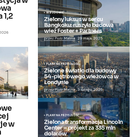
stycja w
owa
W BUDOWIE
 1,2
Zielony luksus w sercu
Bangkoku: ruszyła budowa
wież Foster + Partners
 2026
przez Piotr Malina
29 maja, 2025
PLANY NA PRZYSZŁOŚĆ
Zielone światło dla budowy
54-piętrowego wieżowca w
Londynie
przez Piotr Malina
3 lutego, 2025
nowe
cej
PLANY NA PRZYSZŁOŚĆ
Zielona transformacja Lincoln
je w
Center – projekt za 335 mln
h
dolarów