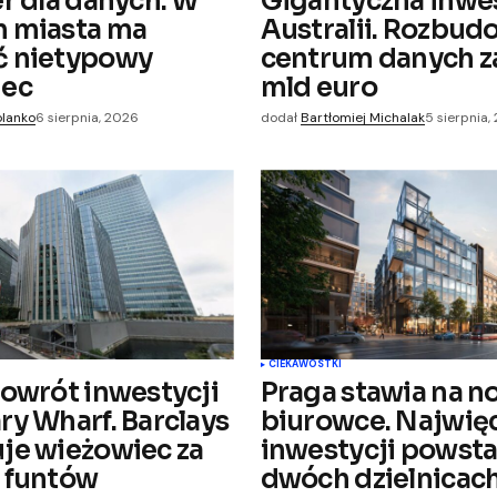
er dla danych. W
Gigantyczna inwe
 miasta ma
Australii. Rozbud
ejnych
ć nietypowy
centrum danych za
iec
mld euro
olanko
6 sierpnia, 2026
dodał
Bartłomiej Michalak
5 sierpnia,
CIEKAWOSTKI
powrót inwestycji
Praga stawia na 
ry Wharf. Barclays
biurowce. Najwię
je wieżowiec za
inwestycji powsta
 funtów
dwóch dzielnicac