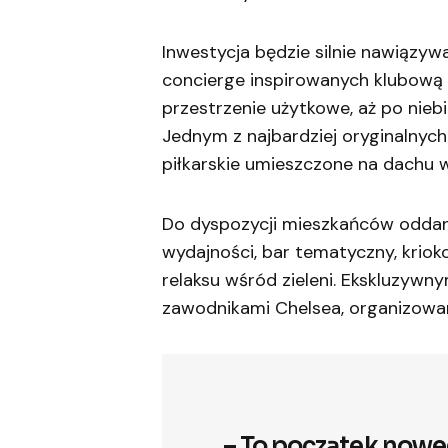
Inwestycja będzie silnie nawiązy
concierge inspirowanych klubową 
przestrzenie użytkowe, aż po nieb
Jednym z najbardziej oryginalny
piłkarskie umieszczone na dachu 
Do dyspozycji mieszkańców oddan
wydajności, bar tematyczny, krioko
relaksu wśród zieleni. Ekskluzywn
zawodnikami Chelsea, organizowane
– To początek nowe