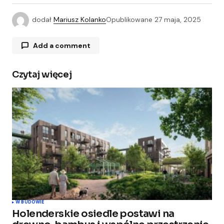
dodał
Mariusz Kolanko
Opublikowane
27 maja, 2025
Add a comment
Czytaj więcej
Twój adres e-mail nie zostanie opublikowany.
Wymagane pola są oznaczone
*
Comment
*
Your Name
*
W BUDOWIE
Holenderskie osiedle postawi na
Your E-mail
*