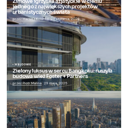
Zimowe igrzyska azjatyckie w cieniu
jednego z największych projektów
urbanistycznych świata
przez Mariusz Kolanko
28 stycznia, 2026
W BUDOWIE
Zielony luksus w sercu Bangkoku: ruszyła
budowa wież Foster + Partners
przez Piotr Malina
29 maja, 2025