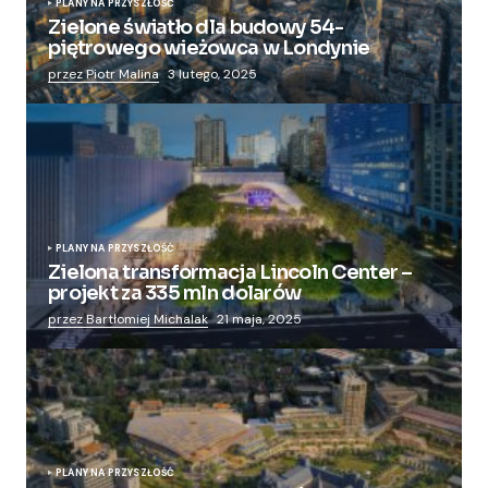
PLANY NA PRZYSZŁOŚĆ
Zielone światło dla budowy 54-
piętrowego wieżowca w Londynie
przez Piotr Malina
3 lutego, 2025
PLANY NA PRZYSZŁOŚĆ
Zielona transformacja Lincoln Center –
projekt za 335 mln dolarów
przez Bartłomiej Michalak
21 maja, 2025
PLANY NA PRZYSZŁOŚĆ