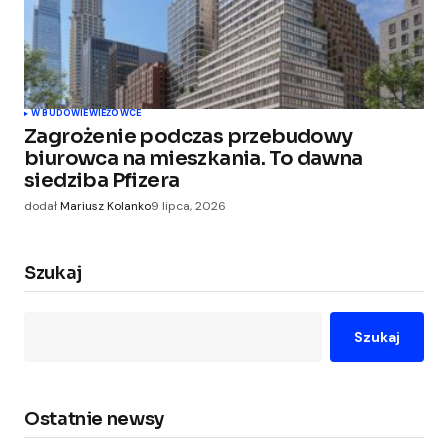
W BUDOWIE
WIEŻOWCE
Zagrożenie podczas przebudowy
biurowca na mieszkania. To dawna
siedziba Pfizera
dodał
Mariusz Kolanko
9 lipca, 2026
Szukaj
Szukaj
Ostatnie newsy