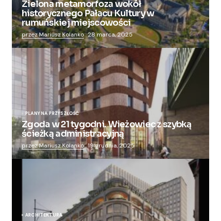
Zielona metamorfoza wokół
historycznego Pałacu Kultury w
rumuńskiej miejscowości
przez Mariusz Kolanko
28 marca, 2025
PLANY NA PRZYSZŁOŚĆ
Zgoda w 21 tygodni. Wieżowiec z szybką
ścieżką administracyjną
przez Mariusz Kolanko
19 grudnia, 2025
ARCHITEKTURA