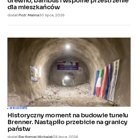
drewno, bambus i wspólne przestrzenie
dla mieszkańców
Zapamiętaj moje dane w tej przeglądarce
dodał
Piotr Malina
30 lipca, 2026
podczas pisania kolejnych komentarzy.
Submit Comment
W BUDOWIE
Historyczny moment na budowie tunelu
Brenner. Nastąpiło przebicie na granicy
państw
dodał
Bartłomiej Michalak
29 lipca, 2026