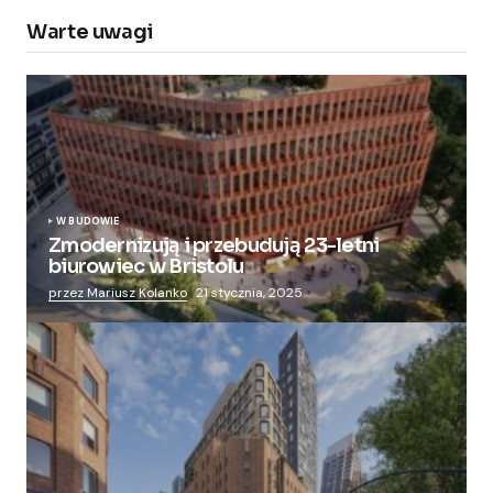
Warte uwagi
W BUDOWIE
Zmodernizują i przebudują 23-letni
biurowiec w Bristolu
przez Mariusz Kolanko
21 stycznia, 2025