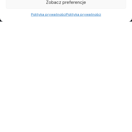
Zobacz preferencje
Polityka prywatności
Polityka prywatności
REKLAMA
POLITYKA PRYWATNOŚCI
TOP10
REDAKCJA
© Copyright 2024 Property Observer. All rights reserved.