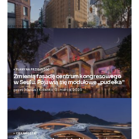
Zmieniają więzienie dla kobiet w nowoczesny
apartamentowiec
przez Mariusz Kolanko
20 lipca, 2024
PLANY NA PRZYSZŁOŚĆ
Zmienią fasadę centrum kongresowego
w Seulu. Pojawią się modułowe „pudełka”
przez Mariusz Kolanko
21 marca, 2025
CIEKAWOSTKI