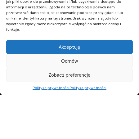
jak pliki cookie, do przechowywania i/lub uzyskiwania dostępu do
informacji o urządzeniu. Zgoda na te technologie pozwoli nam
przetwarzać dane, takie jak zachowanie podczas przeglądania lub
unikalne identyfikatory na tej stronie. Brak wyrażenia zgody lub
wycofanie zgody może niekorzystnie wpłynąć na niektóre cechy i
funkcje.
Akceptuję
Odmów
Zobacz preferencje
Polityka prywatności
Polityka prywatności
REKLAMA
POLITYKA PRYWATNOŚCI
TOP10
REDAKCJA