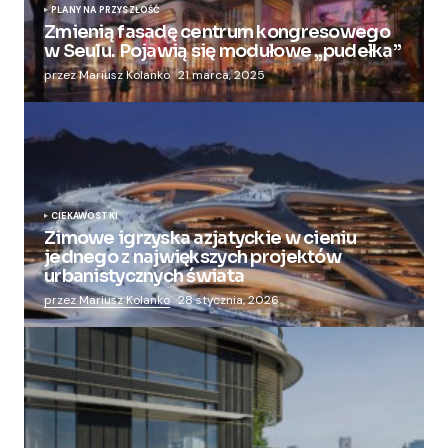
PLANY NA PRZYSZŁOŚĆ
Zmienią fasadę centrum kongresowego
w Seulu. Pojawią się modułowe „pudełka”
przez Mariusz Kolanko
21 marca, 2025
CIEKAWOSTKI
Zimowe igrzyska azjatyckie w cieniu
jednego z największych projektów
urbanistycznych świata
przez Mariusz Kolanko
28 stycznia, 2026