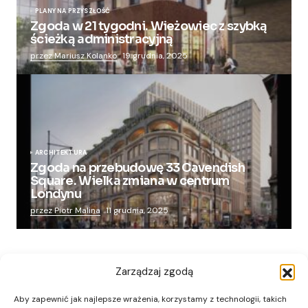
PLANY NA PRZYSZŁOŚĆ
Zgoda w 21 tygodni. Wieżowiec z szybką
ścieżką administracyjną
przez Mariusz Kolanko
19 grudnia, 2025
ARCHITEKTURA
Zgoda na przebudowę 33 Cavendish
Square. Wielka zmiana w centrum
Londynu
przez Piotr Malina
11 grudnia, 2025
Zarządzaj zgodą
Aby zapewnić jak najlepsze wrażenia, korzystamy z technologii, takich