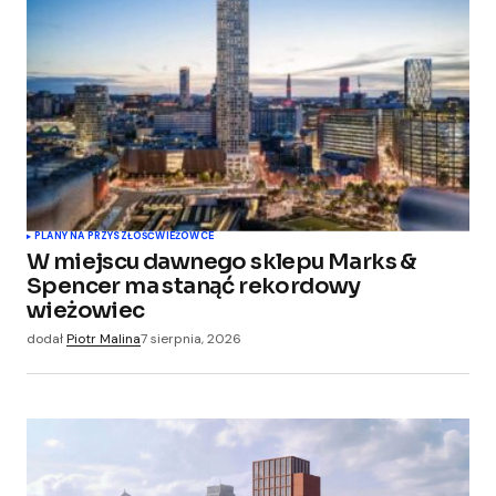
Wymagane pola są oznaczone
*
Comment
*
Your Name
*
PLANY NA PRZYSZŁOŚĆ
WIEŻOWCE
W miejscu dawnego sklepu Marks &
Your E-mail
*
Spencer ma stanąć rekordowy
wieżowiec
Zapamiętaj moje dane w tej przeglądarce
dodał
Piotr Malina
7 sierpnia, 2026
podczas pisania kolejnych komentarzy.
Submit Comment