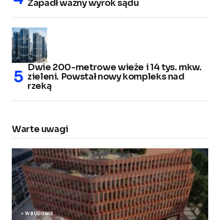
Zapadł ważny wyrok sądu
Dwie 200-metrowe wieże i 14 tys. mkw.
zieleni. Powstał nowy kompleks nad
rzeką
Warte uwagi
W BUDOWIE