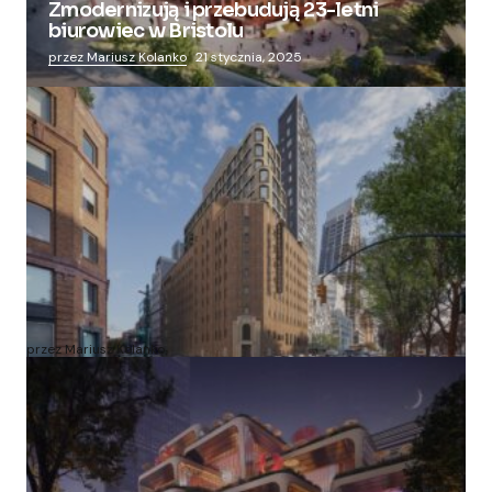
Zmodernizują i przebudują 23-letni
biurowiec w Bristolu
przez Mariusz Kolanko
21 stycznia, 2025
Zmieniają więzienie dla kobiet w nowoczesny
apartamentowiec
przez Mariusz Kolanko
20 lipca, 2024