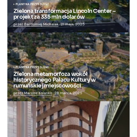
PLANY NA PRZYSZŁOŚĆ
Zielona transformacja Lincoln Center –
projekt za 335 mln dolarów
przez Bartłomiej Michalak
21 maja, 2025
PLANY NA PRZYSZŁOŚĆ
Zielona metamorfoza wokół
historycznego Pałacu Kultury w
rumuńskiej miejscowości
przez Mariusz Kolanko
28 marca, 2025