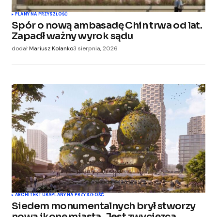
PLANY NA PRZYSZŁOŚĆ
Spór o nową ambasadę Chin trwa od lat.
Zapadł ważny wyrok sądu
dodał
Mariusz Kolanko
3 sierpnia, 2026
ARCHITEKTURA
PLANY NA PRZYSZŁOŚĆ
Siedem monumentalnych brył stworzy
nową ikonę miasta. Jest zwycięzca