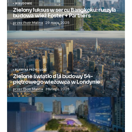
W BUDOWIE
Zielony luksus w sercu Bangkoku: ruszyła
budowa wież Foster + Partners
przez Piotr Malina
29 maja, 2025
PLANY NA PRZYSZŁOŚĆ
Zielone światło dla budowy 54-
piętrowego wieżowca w Londynie
przez Piotr Malina
3 lutego, 2025