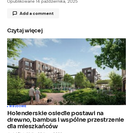
Opublikowane
14 października, 2025
Add a comment
Czytaj więcej
Twój adres e-mail nie zostanie opublikowany.
Wymagane pola są oznaczone
*
Comment
*
Your Name
*
W BUDOWIE
Holenderskie osiedle postawi na
Your E-mail
*
drewno, bambus i wspólne przestrzenie
dla mieszkańców
Zapamiętaj moje dane w tej przeglądarce