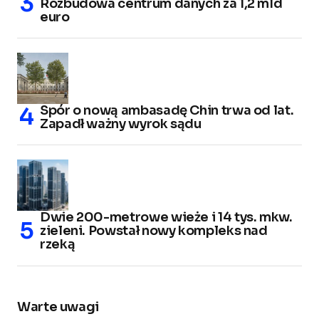
Rozbudowa centrum danych za 1,2 mld
euro
Spór o nową ambasadę Chin trwa od lat.
Zapadł ważny wyrok sądu
Dwie 200-metrowe wieże i 14 tys. mkw.
zieleni. Powstał nowy kompleks nad
rzeką
Warte uwagi