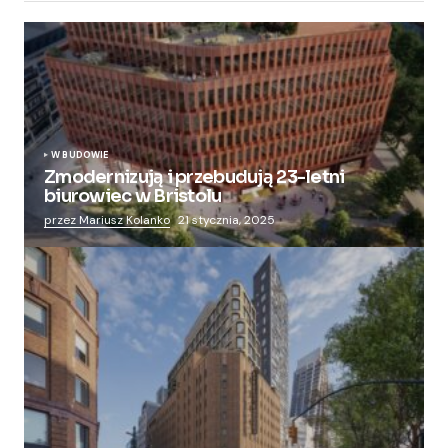
W BUDOWIE
Zmodernizują i przebudują 23-letni
biurowiec w Bristolu
przez Mariusz Kolanko
21 stycznia, 2025
Zmieniają więzienie dla kobiet w nowoczesny