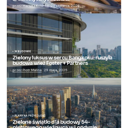
przez Mariusz Kolanko
28 stycznia, 2026
W BUDOWIE
Zielony luksus w sercu Bangkoku: ruszyła
budowa wież Foster + Partners
przez Piotr Malina
29 maja, 2025
PLANY NA PRZYSZŁOŚĆ
Zielone światło dla budowy 54-
piętrowego wieżowca w Londynie