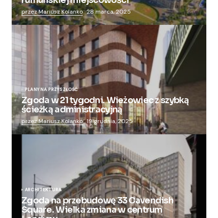
przez Mariusz Kolanko
28 marca, 2025
PLANY NA PRZYSZŁOŚĆ
Zgoda w 21 tygodni. Wieżowiec z szybką
ścieżką administracyjną
przez Mariusz Kolanko
19 grudnia, 2025
ARCHITEKTURA
Zgoda na przebudowę 33 Cavendish
Square. Wielka zmiana w centrum