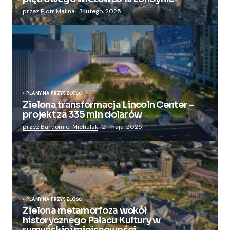
przez Piotr Malina
3 lutego, 2025
PLANY NA PRZYSZŁOŚĆ
Zielona transformacja Lincoln Center –
projekt za 335 mln dolarów
przez Bartłomiej Michalak
21 maja, 2025
PLANY NA PRZYSZŁOŚĆ
Zielona metamorfoza wokół
historycznego Pałacu Kultury w
rumuńskiej miejscowości