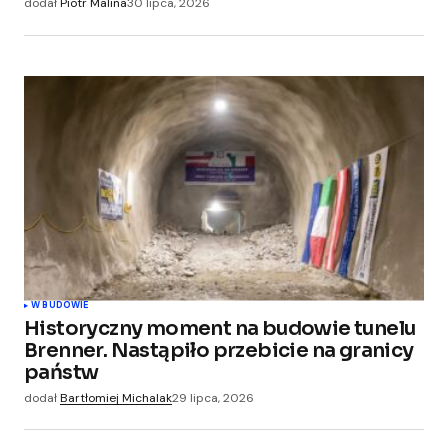
dodał
Piotr Malina
30 lipca, 2026
podczas pisania kolejnych komentarzy.
Submit Comment
W BUDOWIE
Historyczny moment na budowie tunelu
Brenner. Nastąpiło przebicie na granicy
państw
dodał
Bartłomiej Michalak
29 lipca, 2026