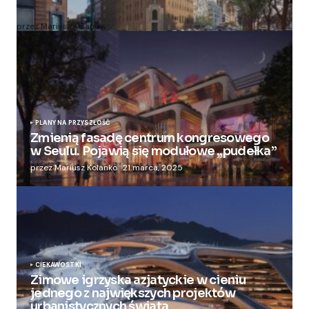
apartamentowiec
przez Mariusz Kolanko
20 lipca, 2024
PLANY NA PRZYSZŁOŚĆ
Zmienią fasadę centrum kongresowego
w Seulu. Pojawią się modułowe „pudełka”
przez Mariusz Kolanko
21 marca, 2025
CIEKAWOSTKI
Zimowe igrzyska azjatyckie w cieniu
jednego z największych projektów
urbanistycznych świata