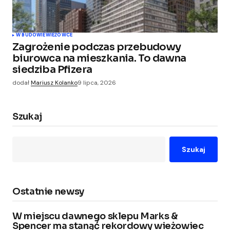
W BUDOWIE
WIEŻOWCE
Zagrożenie podczas przebudowy
biurowca na mieszkania. To dawna
siedziba Pfizera
dodał
Mariusz Kolanko
9 lipca, 2026
Szukaj
Szukaj
Ostatnie newsy
W miejscu dawnego sklepu Marks &
Spencer ma stanąć rekordowy wieżowiec