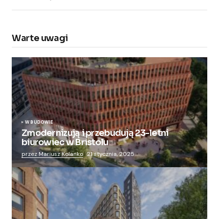
Warte uwagi
W BUDOWIE
Zmodernizują i przebudują 23-letni
biurowiec w Bristolu
przez Mariusz Kolanko
21 stycznia, 2025