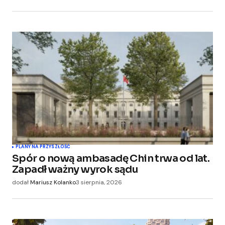
PLANY NA PRZYSZŁOŚĆ
Spór o nową ambasadę Chin trwa od lat.
Zapadł ważny wyrok sądu
dodał
Mariusz Kolanko
3 sierpnia, 2026