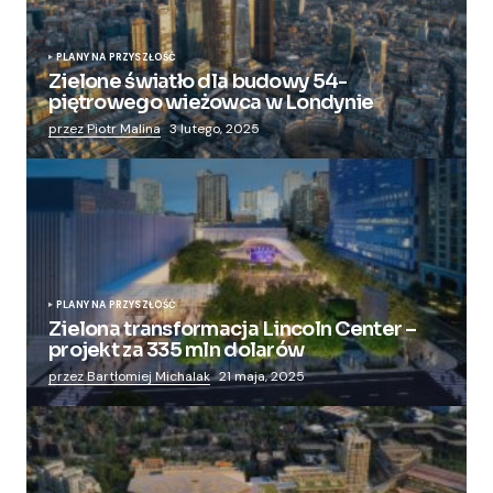
PLANY NA PRZYSZŁOŚĆ
Zielone światło dla budowy 54-
piętrowego wieżowca w Londynie
przez Piotr Malina
3 lutego, 2025
PLANY NA PRZYSZŁOŚĆ
Zielona transformacja Lincoln Center –
projekt za 335 mln dolarów
przez Bartłomiej Michalak
21 maja, 2025