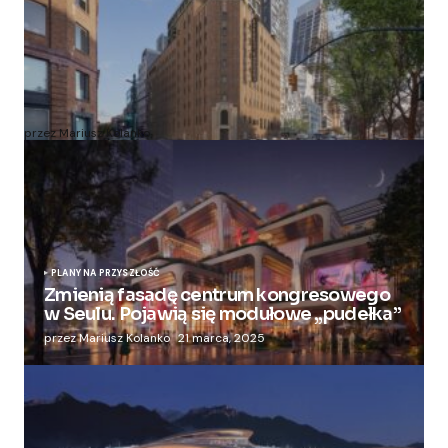
Zmieniają więzienie dla kobiet w nowoczesny
apartamentowiec
przez Mariusz Kolanko
20 lipca, 2024
PLANY NA PRZYSZŁOŚĆ
Zmienią fasadę centrum kongresowego
w Seulu. Pojawią się modułowe „pudełka”
przez Mariusz Kolanko
21 marca, 2025