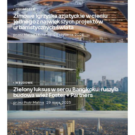
CIEKAWOSTKI
Zimowe igrzyska azjatyckie w cieniu
jednego z największych projektów
urbanistycznych świata
przez Mariusz Kolanko
28 stycznia, 2026
W BUDOWIE
Zielony luksus w sercu Bangkoku: ruszyła
budowa wież Foster + Partners
przez Piotr Malina
29 maja, 2025