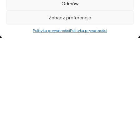
Odmów
Zobacz preferencje
Polityka prywatności
Polityka prywatności
REKLAMA
POLITYKA PRYWATNOŚCI
TOP10
REDAKCJA
© Copyright 2024 Property Observer. All rights reserved.