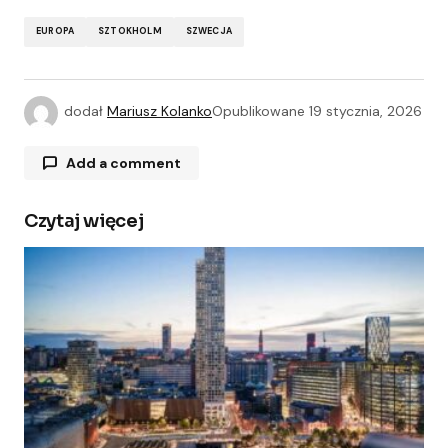
EUROPA
SZTOKHOLM
SZWECJA
dodał
Mariusz Kolanko
Opublikowane
19 stycznia, 2026
Add a comment
Czytaj więcej
Twój adres e-mail nie zostanie opublikowany.
Wymagane pola są oznaczone
*
Comment
*
Your Name
*