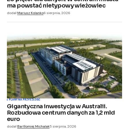
ma powstać nietypowy wieżowiec
dodał
Mariusz Kolanko
6 sierpnia, 2026
PLANY NA PRZYSZŁOŚĆ
Gigantyczna inwestycja w Australii.
Rozbudowa centrum danych za 1,2 mld
euro
dodał
Bartłomiej Michalak
5 sierpnia, 2026