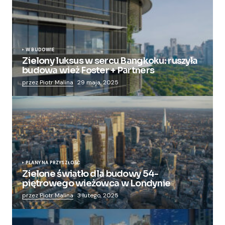
W BUDOWIE
Zielony luksus w sercu Bangkoku: ruszyła
budowa wież Foster + Partners
przez Piotr Malina
29 maja, 2025
PLANY NA PRZYSZŁOŚĆ
Zielone światło dla budowy 54-
piętrowego wieżowca w Londynie
przez Piotr Malina
3 lutego, 2025