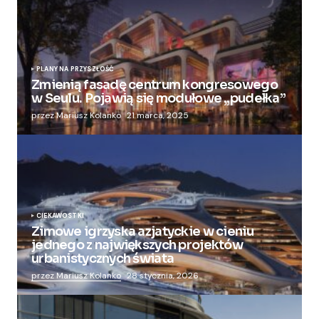
PLANY NA PRZYSZŁOŚĆ
Zmienią fasadę centrum kongresowego
w Seulu. Pojawią się modułowe „pudełka”
przez Mariusz Kolanko
21 marca, 2025
CIEKAWOSTKI
Zimowe igrzyska azjatyckie w cieniu
jednego z największych projektów
urbanistycznych świata
przez Mariusz Kolanko
28 stycznia, 2026