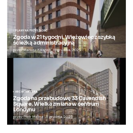
PLANY NA PRZYSZŁOŚĆ
Zgoda w 21 tygodni. Wieżowiec z szybką
ścieżką administracyjną
przez Mariusz Kolanko
19 grudnia, 2025
ARCHITEKTURA
Zgoda na przebudowę 33 Cavendish
Square. Wielka zmiana w centrum
Londynu
przez Piotr Malina
11 grudnia, 2025