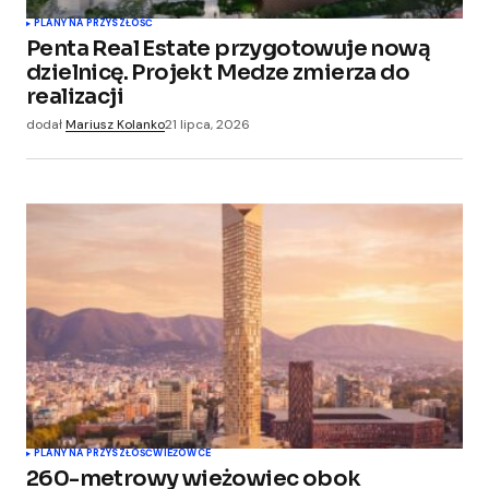
PLANY NA PRZYSZŁOŚĆ
Penta Real Estate przygotowuje nową
dzielnicę. Projekt Medze zmierza do
realizacji
dodał
Mariusz Kolanko
21 lipca, 2026
PLANY NA PRZYSZŁOŚĆ
WIEŻOWCE
260-metrowy wieżowiec obok