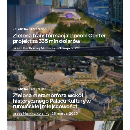
PLANY NA PRZYSZŁOŚĆ
Zielona transformacja Lincoln Center –
projekt za 335 mln dolarów
przez Bartłomiej Michalak
21 maja, 2025
PLANY NA PRZYSZŁOŚĆ
Zielona metamorfoza wokół
historycznego Pałacu Kultury w
rumuńskiej miejscowości
przez Mariusz Kolanko
28 marca, 2025