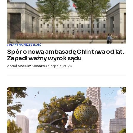
PLANY NA PRZYSZŁOŚĆ
Spór o nową ambasadę Chin trwa od lat.
Zapadł ważny wyrok sądu
dodał
Mariusz Kolanko
3 sierpnia, 2026