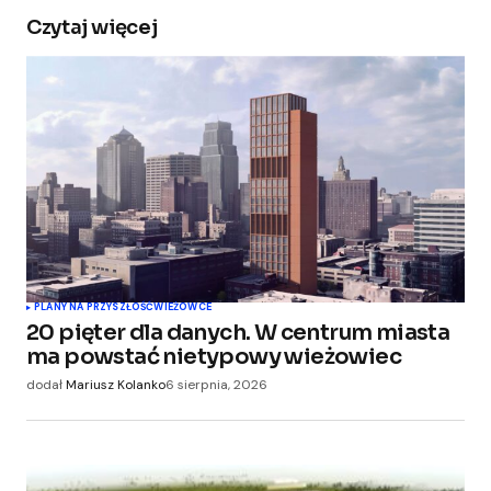
Czytaj więcej
Twój adres e-mail nie zostanie opublikowany.
Wymagane pola są oznaczone
*
Comment
*
Your Name
*
PLANY NA PRZYSZŁOŚĆ
WIEŻOWCE
20 pięter dla danych. W centrum miasta
Your E-mail
*
ma powstać nietypowy wieżowiec
dodał
Mariusz Kolanko
6 sierpnia, 2026
Zapamiętaj moje dane w tej przeglądarce
podczas pisania kolejnych komentarzy.
Submit Comment