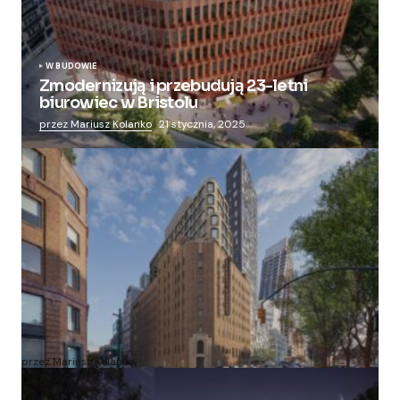
W BUDOWIE
Zmodernizują i przebudują 23-letni
biurowiec w Bristolu
przez Mariusz Kolanko
21 stycznia, 2025
Zmieniają więzienie dla kobiet w nowoczesny
apartamentowiec
przez Mariusz Kolanko
20 lipca, 2024