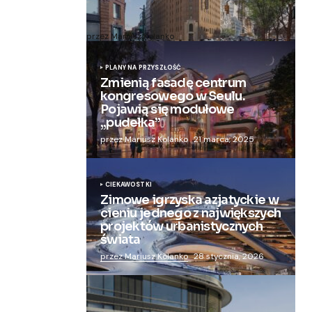
Zmieniają więzienie dla kobiet w
nowoczesny apartamentowiec
przez Mariusz Kolanko
20 lipca, 2024
PLANY NA PRZYSZŁOŚĆ
Zmienią fasadę centrum
kongresowego w Seulu.
Pojawią się modułowe
„pudełka”
przez Mariusz Kolanko
21 marca, 2025
CIEKAWOSTKI
Zimowe igrzyska azjatyckie w
cieniu jednego z największych
projektów urbanistycznych
świata
przez Mariusz Kolanko
28 stycznia, 2026