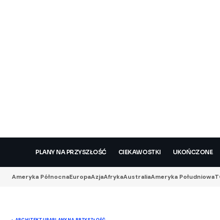
PLANY NA PRZYSZŁOŚĆ
CIEKAWOSTKI
UKOŃCZONE
Ameryka Północna
Europa
Azja
Afryka
Australia
Ameryka Południowa
T