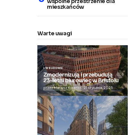
wspólne przestrzenie dla
mieszkańców
Warte uwagi
W BUDOWIE
Zmodernizują i przebudują
23-letni biurowiec w Bristolu
przez Mariusz Kolanko
21 stycznia, 2025