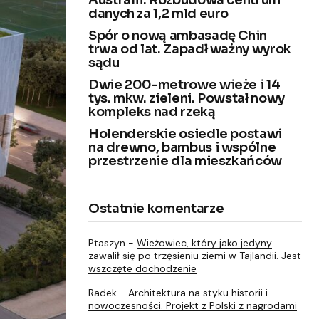
Australii. Rozbudowa centrum
danych za 1,2 mld euro
Spór o nową ambasadę Chin
trwa od lat. Zapadł ważny wyrok
sądu
Dwie 200-metrowe wieże i 14
tys. mkw. zieleni. Powstał nowy
kompleks nad rzeką
Holenderskie osiedle postawi
na drewno, bambus i wspólne
przestrzenie dla mieszkańców
Ostatnie komentarze
Ptaszyn
-
Wieżowiec, który jako jedyny
zawalił się po trzęsieniu ziemi w Tajlandii. Jest
wszczęte dochodzenie
Radek
-
Architektura na styku historii i
nowoczesności. Projekt z Polski z nagrodami