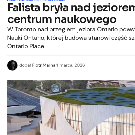
ARCHITEKTURA
PLANY NA PRZYSZŁOŚĆ
Falista bryła nad jezio
centrum naukowego
W Toronto nad brzegiem jeziora Ontario pows
Nauki Ontario, której budowa stanowi część s
Ontario Place.
dodał
Piotr Malina
4 marca, 2026