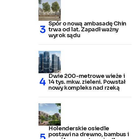
Spór o nową ambasadę Chin
trwa od lat. Zapadł ważny
wyrok sądu
Dwie 200-metrowe wieże i
14 tys. mkw. zieleni. Powstał
nowy kompleks nad rzeką
Holenderskie osiedle
postawi na drewno, bambus i