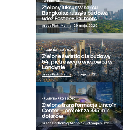
W BUDOWIE
Zielony luksus w sercu
Bangkoku: ruszyła budowa
wież Foster + Partners
przez Piotr Malina
29 maja, 2025
PLANY NA PRZYSZŁOŚĆ
Zielone światło dla budowy
54-piętrowego wieżowca w
Londynie
przez Piotr Malina
3 lutego, 2025
PLANY NA PRZYSZŁOŚĆ
Zielona transformacja Lincoln
Center – projekt za 335 mln
dolarów
przez Bartłomiej Michalak
21 maja, 2025