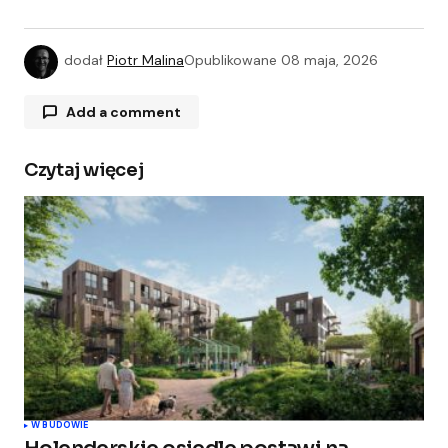
dodał
Piotr Malina
Opublikowane
08 maja, 2026
Add a comment
Czytaj więcej
Twój adres e-mail nie zostanie opublikowany.
Wymagane pola są oznaczone
*
Comment
*
Your Name
*
W BUDOWIE