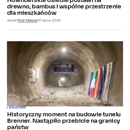
Holenderskie osiedle postawi na
Your E-mail
*
drewno, bambus i wspólne przestrzenie
dla mieszkańców
Zapamiętaj moje dane w tej przeglądarce
dodał
Piotr Malina
30 lipca, 2026
podczas pisania kolejnych komentarzy.
Submit Comment
W BUDOWIE
Historyczny moment na budowie tunelu
Brenner. Nastąpiło przebicie na granicy
państw