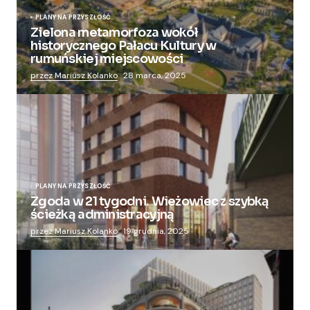
PLANY NA PRZYSZŁOŚĆ
Zielona metamorfoza wokół
historycznego Pałacu Kultury w
rumuńskiej miejscowości
przez Mariusz Kolanko
28 marca, 2025
PLANY NA PRZYSZŁOŚĆ
Zgoda w 21 tygodni. Wieżowiec z szybką
ścieżką administracyjną
przez Mariusz Kolanko
19 grudnia, 2025