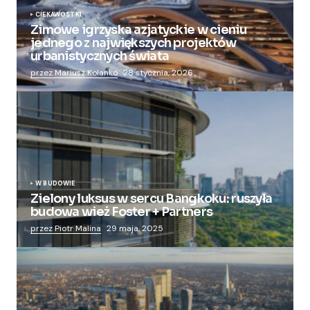
CIEKAWOSTKI
Zimowe igrzyska azjatyckie w cieniu
jednego z największych projektów
urbanistycznych świata
przez Mariusz Kolanko
28 stycznia, 2026
W BUDOWIE
Zielony luksus w sercu Bangkoku: ruszyła
budowa wież Foster + Partners
przez Piotr Malina
29 maja, 2025