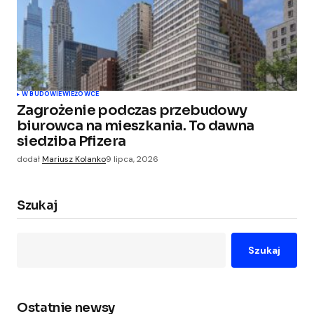
W BUDOWIE
WIEŻOWCE
Zagrożenie podczas przebudowy
biurowca na mieszkania. To dawna
siedziba Pfizera
dodał
Mariusz Kolanko
9 lipca, 2026
Szukaj
Szukaj
Ostatnie newsy