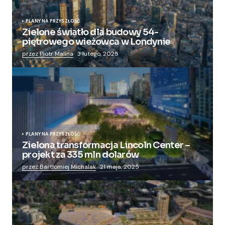
PLANY NA PRZYSZŁOŚĆ
Zielone światło dla budowy 54-
piętrowego wieżowca w Londynie
przez Piotr Malina
3 lutego, 2025
PLANY NA PRZYSZŁOŚĆ
Zielona transformacja Lincoln Center –
projekt za 335 mln dolarów
przez Bartłomiej Michalak
21 maja, 2025