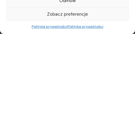
Odmów
Zobacz preferencje
Polityka prywatności
Polityka prywatności
REKLAMA
POLITYKA PRYWATNOŚCI
TOP10
REDAKCJA
© Copyright 2024 Property Observer. All rights reserved.