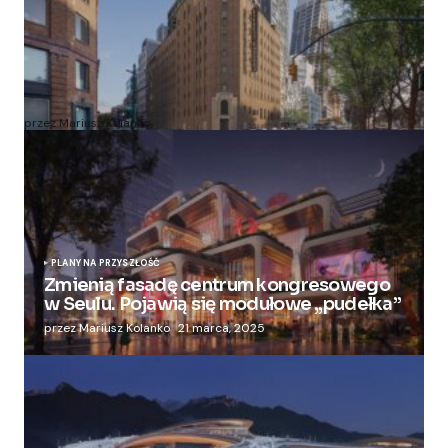
Zmieniają więzienie dla kobiet w nowoczesny
apartamentowiec
przez Mariusz Kolanko
20 lipca, 2024
PLANY NA PRZYSZŁOŚĆ
Zmienią fasadę centrum kongresowego
w Seulu. Pojawią się modułowe „pudełka”
przez Mariusz Kolanko
21 marca, 2025