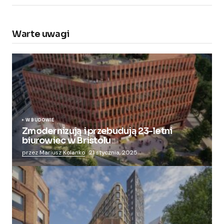
Warte uwagi
W BUDOWIE
Zmodernizują i przebudują 23-letni
biurowiec w Bristolu
przez Mariusz Kolanko
21 stycznia, 2025