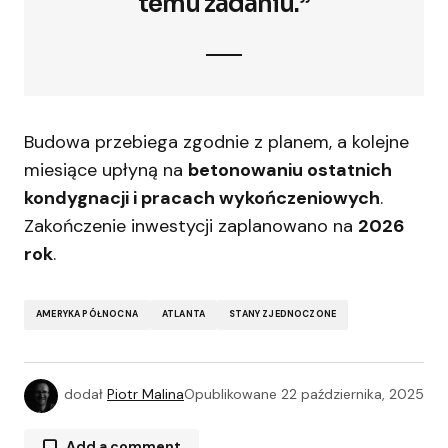
temu zadaniu.”
Budowa przebiega zgodnie z planem, a kolejne
miesiące upłyną na
betonowaniu ostatnich
kondygnacji i pracach wykończeniowych
.
Zakończenie inwestycji zaplanowano na
2026
rok
.
AMERYKA PÓŁNOCNA
ATLANTA
STANY ZJEDNOCZONE
dodał
Piotr Malina
Opublikowane
22 października, 2025
Add a comment