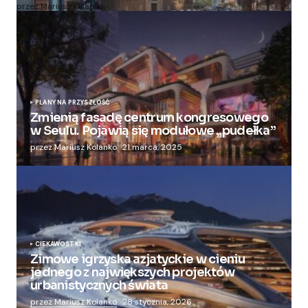
przez Mariusz Kolanko
20 lipca, 2024
PLANY NA PRZYSZŁOŚĆ
Zmienią fasadę centrum kongresowego
w Seulu. Pojawią się modułowe „pudełka”
przez Mariusz Kolanko
21 marca, 2025
CIEKAWOSTKI
Zimowe igrzyska azjatyckie w cieniu
jednego z największych projektów
urbanistycznych świata
przez Mariusz Kolanko
28 stycznia, 2026