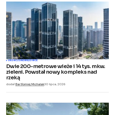
Submit Comment
UKOŃCZONE
WIEŻOWCE
Dwie 200-metrowe wieże i 14 tys. mkw.
zieleni. Powstał nowy kompleks nad
rzeką
dodał
Bartłomiej Michalak
30 lipca, 2026