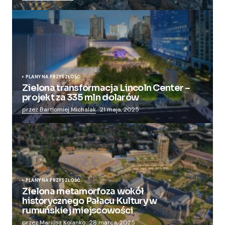
PLANY NA PRZYSZŁOŚĆ
Zielona transformacja Lincoln Center –
projekt za 335 mln dolarów
przez Bartłomiej Michalak
21 maja, 2025
PLANY NA PRZYSZŁOŚĆ
Zielona metamorfoza wokół
historycznego Pałacu Kultury w
rumuńskiej miejscowości
przez Mariusz Kolanko
28 marca, 2025