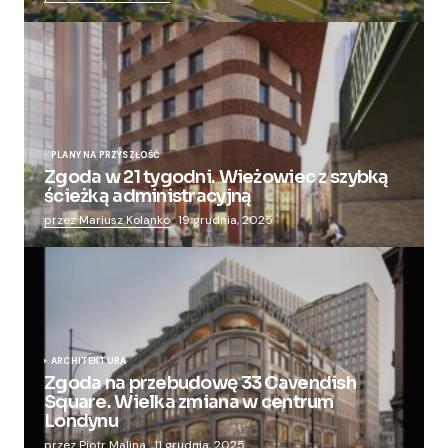
PLANY NA PRZYSZŁOŚĆ
Zgoda w 21 tygodni. Wieżowiec z szybką
ścieżką administracyjną
przez Mariusz Kolanko
19 grudnia, 2025
ARCHITEKTURA
Zgoda na przebudowę 33 Cavendish
Square. Wielka zmiana w centrum
Londynu
przez Piotr Malina
11 grudnia, 2025