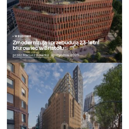
W BUDOWIE
Zmodernizują i przebudują 23-letni
biurowiec w Bristolu
przez Mariusz Kolanko
21 stycznia, 2025
Zmieniają więzienie dla kobiet w nowoczesny
apartamentowiec