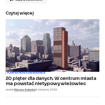
Czytaj więcej
Twój adres e-mail nie zostanie opublikowany.
Wymagane pola są oznaczone
*
Comment
*
Your Name
*
PLANY NA PRZYSZŁOŚĆ
WIEŻOWCE
20 pięter dla danych. W centrum miasta
Your E-mail
*
ma powstać nietypowy wieżowiec
dodał
Mariusz Kolanko
6 sierpnia, 2026
Zapamiętaj moje dane w tej przeglądarce
podczas pisania kolejnych komentarzy.