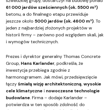
szwedzkiej grupy, dostarczył na budowę ponad
61 000 jardów sześciennych (ok. 5500 m³)
betonu, a do finalnego etapu przewiduje
jeszcze około
5000 jardów (ok. 4600 m³)
. To
jeden z najbardziej złożonych projektów w
historii firmy – zarówno pod względem skali, jak
i wymogów technicznych.
Prezes i dyrektor generalny Thomas Concrete
Group,
Hans Karlander
, podkreśla, że
inwestycja przebiega zgodnie z
harmonogramem. Jak mówi, przedsięwzięcie
łączy
śmiałą wizję architektoniczną
,
wysokie
cele klimatyczne
i
nowoczesne technologie
budowlane
. Firma – dodaje Karlander –
potwierdza w ten sposób zdolność do