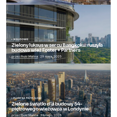
W BUDOWIE
Zielony luksus w sercu Bangkoku: ruszyła
budowa wież Foster + Partners
przez Piotr Malina
29 maja, 2025
PLANY NA PRZYSZŁOŚĆ
Zielone światło dla budowy 54-
piętrowego wieżowca w Londynie
przez Piotr Malina
3 lutego, 2025