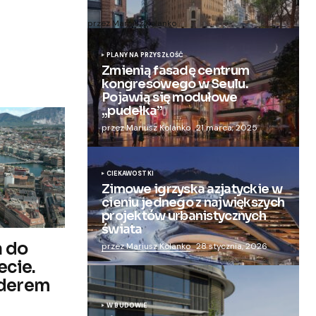
nowoczesny apartamentowiec
przez Mariusz Kolanko
20 lipca, 2024
PLANY NA PRZYSZŁOŚĆ
Zmienią fasadę centrum
kongresowego w Seulu.
Pojawią się modułowe
„pudełka”
przez Mariusz Kolanko
21 marca, 2025
CIEKAWOSTKI
Zimowe igrzyska azjatyckie w
cieniu jednego z największych
projektów urbanistycznych
świata
a do
przez Mariusz Kolanko
28 stycznia, 2026
ecie.
iderem
W BUDOWIE