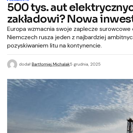
CIEKAWOSTKI
500 tys. aut elektryczny
zakładowi? Nowa inwest
Europa wzmacnia swoje zaplecze surowcowe d
Niemczech rusza jeden z najbardziej ambitny
pozyskiwaniem litu na kontynencie.
dodał
Bartłomiej Michalak
5 grudnia, 2025