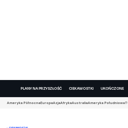
PLANY NA PRZYSZŁOŚĆ
CIEKAWOSTKI
UKOŃCZONE
Ameryka Północna
Europa
Azja
Afryka
Australia
Ameryka Południowa
T