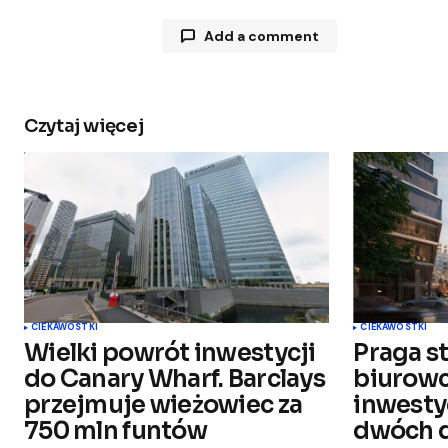
Add a comment
Czytaj więcej
Twój adres e-mail nie zostanie opu
Comment
*
Your Name
*
CIEKAWOSTKI
CIEKAWOSTKI
Wielki powrót inwestycji
Praga s
Zapamiętaj moje dane w tej
do Canary Wharf. Barclays
biurowc
przeglądarce podczas pisania kol
komentarzy.
przejmuje wieżowiec za
inwesty
750 mln funtów
dwóch d