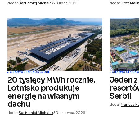
Submit Comment
dodał
Bartłomiej Michalak
28 lipca, 2026
dodał
Piotr Mali
CIEKAWOSTKI
UKOŃCZONE
CIEKAWOSTKI
UK
20 tysięcy MWh rocznie.
Jeden z
Lotnisko produkuje
resortó
energię na własnym
Serbii
dachu
dodał
Mariusz K
dodał
Bartłomiej Michalak
30 czerwca, 2026