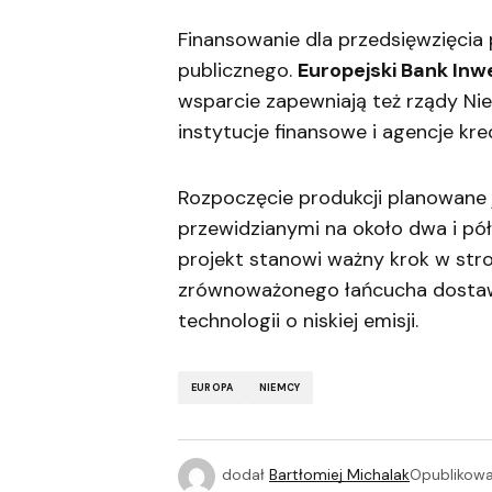
Finansowanie dla przedsięwzięcia 
publicznego.
Europejski Bank Inw
wsparcie zapewniają też rządy Ni
instytucje finansowe i agencje kr
Rozpoczęcie produkcji planowane j
przewidzianymi na około dwa i pół
projekt stanowi ważny krok w str
zrównoważonego łańcucha dostaw l
technologii o niskiej emisji.
EUROPA
NIEMCY
dodał
Bartłomiej Michalak
Opublikow