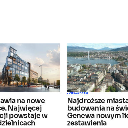
blikowany.
Wymagane pola są oznaczone
*
Your E-mail
*
CIEKAWOSTKI
tawia na nowe
Najdroższe miast
e. Najwięcej
budowania na świ
ejnych
cji powstaje w
Genewa nowym l
zielnicach
zestawienia