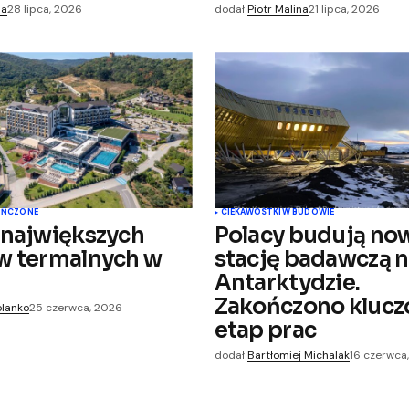
na
28 lipca, 2026
dodał
Piotr Malina
21 lipca, 2026
OŃCZONE
CIEKAWOSTKI
W BUDOWIE
 największych
Polacy budują no
w termalnych w
stację badawczą 
Antarktydzie.
Zakończono kluc
olanko
25 czerwca, 2026
etap prac
dodał
Bartłomiej Michalak
16 czerwca