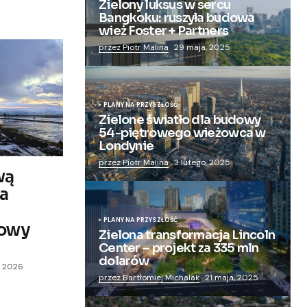
Zielony luksus w sercu
Bangkoku: ruszyła budowa
wież Foster + Partners
przez Piotr Malina
29 maja, 2025
PLANY NA PRZYSZŁOŚĆ
Zielone światło dla budowy
54-piętrowego wieżowca w
Londynie
przez Piotr Malina
3 lutego, 2025
wą
na
PLANY NA PRZYSZŁOŚĆ
zowy
Zielona transformacja Lincoln
Center – projekt za 335 mln
dolarów
, 2026
przez Bartłomiej Michalak
21 maja, 2025