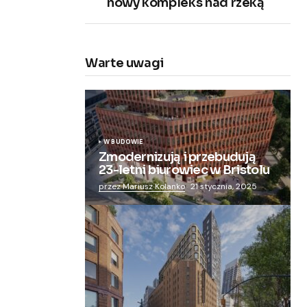
nowy kompleks nad rzeką
Warte uwagi
W BUDOWIE
Zmodernizują i przebudują
23-letni biurowiec w Bristolu
przez Mariusz Kolanko
21 stycznia, 2025
Zmieniają więzienie dla kobiet w