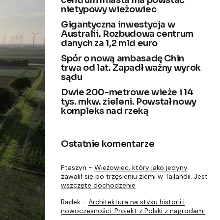
centrum miasta ma powstać
nietypowy wieżowiec
Gigantyczna inwestycja w
Australii. Rozbudowa centrum
danych za 1,2 mld euro
Spór o nową ambasadę Chin
trwa od lat. Zapadł ważny wyrok
sądu
Dwie 200-metrowe wieże i 14
tys. mkw. zieleni. Powstał nowy
kompleks nad rzeką
Ostatnie komentarze
Ptaszyn
-
Wieżowiec, który jako jedyny
zawalił się po trzęsieniu ziemi w Tajlandii. Jest
wszczęte dochodzenie
Radek
-
Architektura na styku historii i
nowoczesności. Projekt z Polski z nagrodami